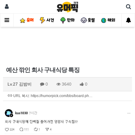
유머
사건
만화
웃썰
해외
핫
예산 깎인 회사 구내식당 특징
Lv.27 김밤비
0
3640
0
URL 복사: https://humorpick.com/bbs/board.ph…