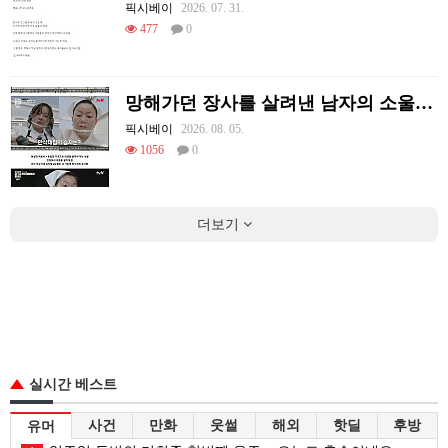
픽시베이
2026. 07. 31.
477
0
망해가던 장사를 살려낸 남자의 소울푸드 제육볶음의 위력 ㅋㅋ
픽시베이
2026. 08. 05.
1056
0
더보기
실시간 베스트
사건
만화
웃썰
해외
핫딜
후방
유머