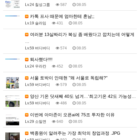
Lv.24 칠성그룹
587
08.05
카톡 프사 때문에 엄마한테 혼남;;
Lv.19 슬라임
431
08.05
여러분 13살짜리가 복싱 좀 배웠다고 깝치는데 어떻게
…
Lv.59 버디버디
574
08.05
퇴사했다!!!!
Lv.24 우라칸
452
08.05
서울 토박이 안재현 "왜 서울로 독립해?"
Lv.59 버디버디
579
08.05
양산 기온 닷새째 40도 넘겨…‘최고기온 42도 가능성…
Lv.59 버디버디
486
08.05
이번에 아마존이 오픈ai에 75조 투자한 이유
Lv.29 소밀면
640
08.05
백종원이 알려주는 가장 최악의 창업과정 .JPG
Lv.59 버디버디
592
08.05