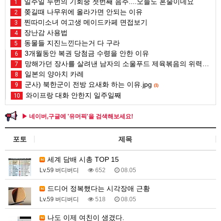
일주일 두번의 기회중 첫번째 음주....오늘도 혼술이네요
1
쫒길때 나무위에 올라가면 안되는 이유
2
찐따미소녀 여고생 메이드카페 면접보기
3
장난감 사용법
4
동물들 지진느낀다는거 다 구라
5
3개월동안 복권 당첨금 수령을 안한 이유
6
망해가던 장사를 살려낸 남자의 소울푸드 제육볶음의 위력 ㅋㅋ
7
일본의 양아치 카레
8
군사) 북한군이 전방 요새화 하는 이유.jpg
9
(1)
와이프랑 대화 안한지 일주일째
10
▶ 네이버,구글에 '유머픽'을 검색해보세요!
포토
제목
세계 담배 시총 TOP 15
Lv.59 버디버디
652
08.05
드디어 정복했다는 시각장애 근황
Lv.59 버디버디
518
08.05
나도 이제 여친이 생겼다.