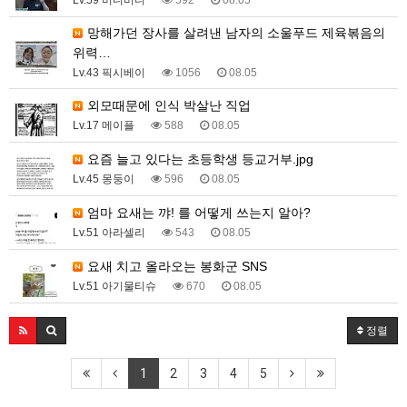
망해가던 장사를 살려낸 남자의 소울푸드 제육볶음의
위력…
Lv.43 픽시베이
1056
08.05
외모때문에 인식 박살난 직업
Lv.17 메이플
588
08.05
요즘 늘고 있다는 초등학생 등교거부.jpg
Lv.45 몽둥이
596
08.05
엄마 요새는 꺄! 를 어떻게 쓰는지 알아?
Lv.51 아라셀리
543
08.05
요새 치고 올라오는 봉화군 SNS
Lv.51 아기물티슈
670
08.05
정렬
1
2
3
4
5