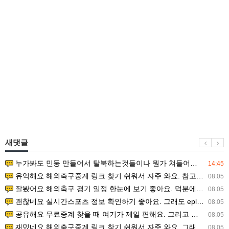
새댓글
누가봐도 민둥 만들어서 탈북하는것들이나 뭔가 쳐들어오는 낌새를 미리 알아차리기 위함이지 저걸 전쟁준비라고 하…
14:45
유익해요 해외축구중계 링크 찾기 쉬워서 자주 와요. 참고로 무료스포츠중계 정보 확인할 때 출처 꼭 체크해요.…
08.05
잘봤어요 해외축구 경기 일정 한눈에 보기 좋아요. 덕분에 epl중계 볼 때 공식 중계 채널 먼저 찾아봐요. …
08.05
괜찮네요 실시간스포츠 정보 확인하기 좋아요. 그래도 epl중계 볼 때 공식 중계 채널 먼저 찾아봐요. 북마크…
08.05
공유해요 무료중계 찾을 때 여기가 제일 편해요. 그리고 무료스포츠중계 정보 확인할 때 출처 꼭 체크해요. 앞…
08.05
재밌네요 해외축구중계 링크 찾기 쉬워서 자주 와요. 그래서 해외축구중계도 정식 서비스로 봐야 안전해요. 다음…
08.05