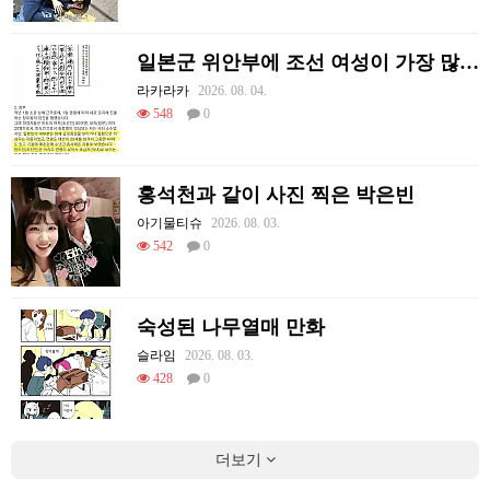
일본군 위안부에 조선 여성이 가장 많았던 이유
라카라카
2026. 08. 04.
548
0
홍석천과 같이 사진 찍은 박은빈
아기물티슈
2026. 08. 03.
542
0
숙성된 나무열매 만화
슬라임
2026. 08. 03.
428
0
더보기