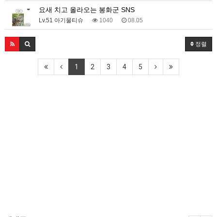
요새 치고 올라오는 봉화군 SNS
Lv.51 아기물티슈
1040
08.05
정렬
1
2
3
4
5