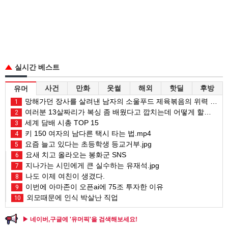
실시간 베스트
사건
만화
웃썰
해외
핫딜
후방
유머
망해가던 장사를 살려낸 남자의 소울푸드 제육볶음의 위력 ㅋㅋ
1
여러분 13살짜리가 복싱 좀 배웠다고 깝치는데 어떻게 할까요?
2
세계 담배 시총 TOP 15
3
키 150 여자의 남다른 택시 타는 법.mp4
4
요즘 늘고 있다는 초등학생 등교거부.jpg
5
요새 치고 올라오는 봉화군 SNS
6
지나가는 시민에게 큰 실수하는 유재석.jpg
7
나도 이제 여친이 생겼다.
8
이번에 아마존이 오픈ai에 75조 투자한 이유
9
외모때문에 인식 박살난 직업
10
▶ 네이버,구글에 '유머픽'을 검색해보세요!