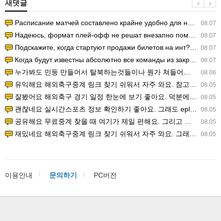
새댓글
Расписание матчей составлено крайне удобно для нашего часово…
08.07
Надеюсь, формат плей-офф не решат внезапно поменять. https:/…
08.07
Подскажите, когда стартуют продажи билетов на инт? https://g…
08.07
Когда будут известны абсолютно все команды из закрытых квали…
08.07
누가봐도 민둥 만들어서 탈북하는것들이나 뭔가 쳐들어오는 낌새를 미리 알아차리기 위함이지 저걸 전쟁준비라고 하…
08.06
유익해요 해외축구중계 링크 찾기 쉬워서 자주 와요. 참고로 무료스포츠중계 정보 확인할 때 출처 꼭 체크해요.…
08.05
잘봤어요 해외축구 경기 일정 한눈에 보기 좋아요. 덕분에 epl중계 볼 때 공식 중계 채널 먼저 찾아봐요. …
08.05
괜찮네요 실시간스포츠 정보 확인하기 좋아요. 그래도 epl중계 볼 때 공식 중계 채널 먼저 찾아봐요. 북마크…
08.05
공유해요 무료중계 찾을 때 여기가 제일 편해요. 그리고 무료스포츠중계 정보 확인할 때 출처 꼭 체크해요. 앞…
08.05
재밌네요 해외축구중계 링크 찾기 쉬워서 자주 와요. 그래서 해외축구중계도 정식 서비스로 봐야 안전해요. 다음…
08.05
이용안내
문의하기
PC버전