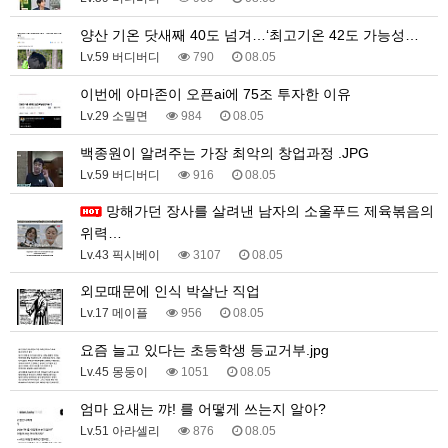
양산 기온 닷새째 40도 넘겨…‘최고기온 42도 가능성…
Lv.59 버디버디
790
08.05
이번에 아마존이 오픈ai에 75조 투자한 이유
Lv.29 소밀면
984
08.05
백종원이 알려주는 가장 최악의 창업과정 .JPG
Lv.59 버디버디
916
08.05
망해가던 장사를 살려낸 남자의 소울푸드 제육볶음의
위력…
Lv.43 픽시베이
3107
08.05
외모때문에 인식 박살난 직업
Lv.17 메이플
956
08.05
요즘 늘고 있다는 초등학생 등교거부.jpg
Lv.45 몽둥이
1051
08.05
엄마 요새는 꺄! 를 어떻게 쓰는지 알아?
Lv.51 아라셀리
876
08.05