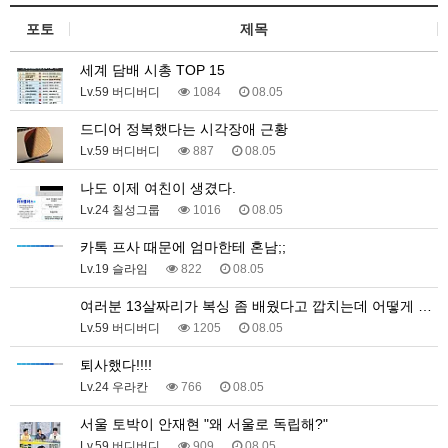
포토
제목
세계 담배 시총 TOP 15
Lv.59 버디버디
1084
08.05
드디어 정복했다는 시각장애 근황
Lv.59 버디버디
887
08.05
나도 이제 여친이 생겼다.
Lv.24 칠성그룹
1016
08.05
카톡 프사 때문에 엄마한테 혼남;;
Lv.19 슬라임
822
08.05
여러분 13살짜리가 복싱 좀 배웠다고 깝치는데 어떻게 …
Lv.59 버디버디
1205
08.05
퇴사했다!!!!
Lv.24 우라칸
766
08.05
서울 토박이 안재현 "왜 서울로 독립해?"
Lv.59 버디버디
909
08.05