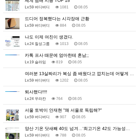
세계 담배 시총 TOP 15
Lv.59 버디버디
1081
08.05
드디어 정복했다는 시각장애 근황
Lv.59 버디버디
884
08.05
나도 이제 여친이 생겼다.
Lv.24 칠성그룹
1013
08.05
카톡 프사 때문에 엄마한테 혼남;;
Lv.19 슬라임
819
08.05
여러분 13살짜리가 복싱 좀 배웠다고 깝치는데 어떻게 …
Lv.59 버디버디
1202
08.05
퇴사했다!!!!
Lv.24 우라칸
764
08.05
서울 토박이 안재현 "왜 서울로 독립해?"
Lv.59 버디버디
907
08.05
양산 기온 닷새째 40도 넘겨…‘최고기온 42도 가능성…
Lv.59 버디버디
788
08.05