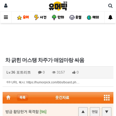
유머
사건
만화
웃썰
해외
핫
차 긁힌 머스탱 차주가 애엄마랑 싸움
Lv.36 포트리쯔
0
3157
0
URL 복사: https://humorpick.com/bbs/board.ph…