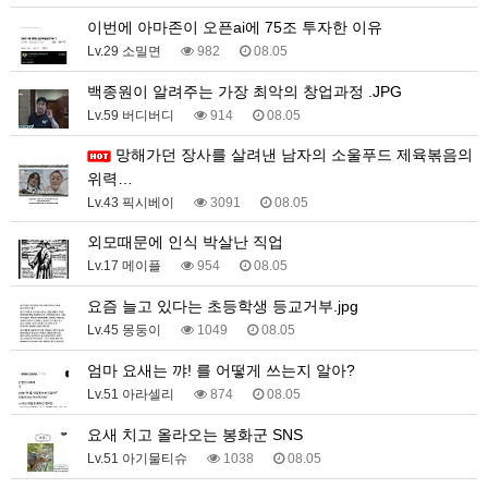
이번에 아마존이 오픈ai에 75조 투자한 이유
Lv.29 소밀면
982
08.05
백종원이 알려주는 가장 최악의 창업과정 .JPG
Lv.59 버디버디
914
08.05
망해가던 장사를 살려낸 남자의 소울푸드 제육볶음의
위력…
Lv.43 픽시베이
3091
08.05
외모때문에 인식 박살난 직업
Lv.17 메이플
954
08.05
요즘 늘고 있다는 초등학생 등교거부.jpg
Lv.45 몽둥이
1049
08.05
엄마 요새는 꺄! 를 어떻게 쓰는지 알아?
Lv.51 아라셀리
874
08.05
요새 치고 올라오는 봉화군 SNS
Lv.51 아기물티슈
1038
08.05