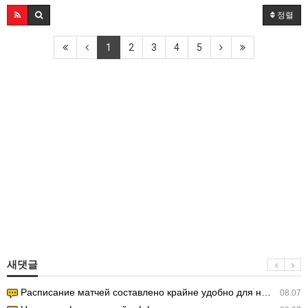
정렬
1
2
3
4
5
새댓글
Расписание матчей составлено крайне удобно для нашего часово…
08.07