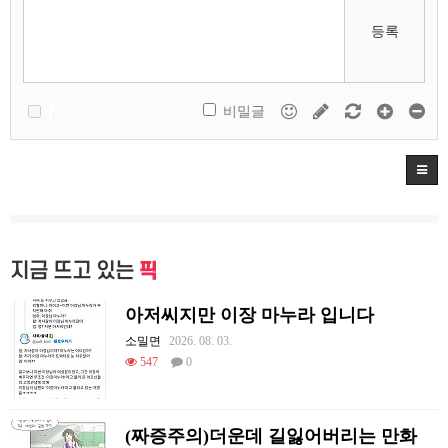
등록
비밀글
지금 뜨고 있는
픽
아저씨지만 이장 마누라 입니다
소밀면
2026. 08. 03.
547
0
(짜증주의)더운데 길잃어버리는 만화