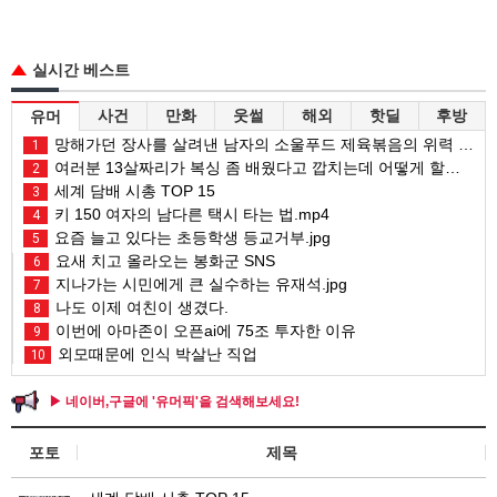
실시간 베스트
사건
만화
웃썰
해외
핫딜
후방
유머
망해가던 장사를 살려낸 남자의 소울푸드 제육볶음의 위력 ㅋㅋ
1
여러분 13살짜리가 복싱 좀 배웠다고 깝치는데 어떻게 할까요?
2
세계 담배 시총 TOP 15
3
키 150 여자의 남다른 택시 타는 법.mp4
4
요즘 늘고 있다는 초등학생 등교거부.jpg
5
요새 치고 올라오는 봉화군 SNS
6
지나가는 시민에게 큰 실수하는 유재석.jpg
7
나도 이제 여친이 생겼다.
8
이번에 아마존이 오픈ai에 75조 투자한 이유
9
외모때문에 인식 박살난 직업
10
▶ 네이버,구글에 '유머픽'을 검색해보세요!
포토
제목