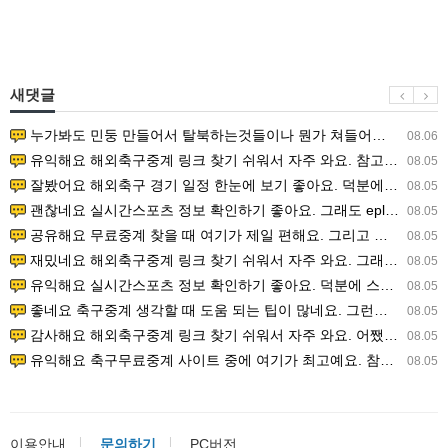
새댓글
누가봐도 민둥 만들어서 탈북하는것들이나 뭔가 쳐들어오는 낌새를 미리 알아차리기 위함이지 저걸 전쟁준비라고 하…
08.06
유익해요 해외축구중계 링크 찾기 쉬워서 자주 와요. 참고로 무료스포츠중계 정보 확인할 때 출처 꼭 체크해요.…
08.05
잘봤어요 해외축구 경기 일정 한눈에 보기 좋아요. 덕분에 epl중계 볼 때 공식 중계 채널 먼저 찾아봐요. …
08.05
괜찮네요 실시간스포츠 정보 확인하기 좋아요. 그래도 epl중계 볼 때 공식 중계 채널 먼저 찾아봐요. 북마크…
08.05
공유해요 무료중계 찾을 때 여기가 제일 편해요. 그리고 무료스포츠중계 정보 확인할 때 출처 꼭 체크해요. 앞…
08.05
재밌네요 해외축구중계 링크 찾기 쉬워서 자주 와요. 그래서 해외축구중계도 정식 서비스로 봐야 안전해요. 다음…
08.05
유익해요 실시간스포츠 정보 확인하기 좋아요. 덕분에 스포츠중계는 합법적인 경로로만 시청하려 해요. 좋은 정보…
08.05
좋네요 축구중계 생각할 때 도움 되는 팁이 많네요. 그런데 해외축구중계도 정식 서비스로 봐야 안전해요. 다음…
08.05
감사해요 해외축구중계 링크 찾기 쉬워서 자주 와요. 어쨌든 축구무료중계도 합법적인 곳에서 봐야 마음 편해요.…
08.05
유익해요 축구무료중계 사이트 중에 여기가 최고예요. 참고로 축구무료중계도 합법적인 곳에서 봐야 마음 편해요.…
08.05
이용안내
문의하기
PC버전