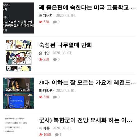
꽤 좋은편에 속한다는 미국 고등학교 급식.mp4
버디버디
2026. 08. 04.
528
0
숙성된 나무열매 만화
슬라임
2026. 08. 03.
359
0
20대 이하는 잘 모르는 가요계 레전드 썰
라카라카
2026. 08. 01.
530
0
군사) 북한군이 전방 요새화 하는 이유.jpg
메이플
2026. 07. 31.
1068
1