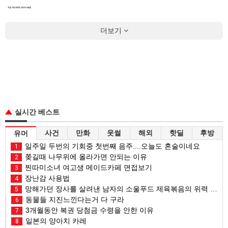
더보기
실시간 베스트
사건
만화
웃썰
해외
핫딜
후방
유머
일주일 두번의 기회중 첫번째 음주....오늘도 혼술이네요
1
쫒길때 나무위에 올라가면 안되는 이유
2
찐따미소녀 여고생 메이드카페 면접보기
3
장난감 사용법
4
망해가던 장사를 살려낸 남자의 소울푸드 제육볶음의 위력 ㅋㅋ
5
동물들 지진느낀다는거 다 구라
6
3개월동안 복권 당첨금 수령을 안한 이유
7
일본의 양아치 카레
8