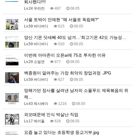
퇴사했다!!!!
Lv.24 우라칸
487
08.05
서울 토박이 안재현 "왜 서울로 독립해?"
Lv.59 버디버디
615
08.05
양산 기온 닷새째 40도 넘겨…‘최고기온 42도 가능성…
Lv.59 버디버디
520
08.05
이번에 아마존이 오픈ai에 75조 투자한 이유
Lv.29 소밀면
677
08.05
백종원이 알려주는 가장 최악의 창업과정 .JPG
Lv.59 버디버디
627
08.05
망해가던 장사를 살려낸 남자의 소울푸드 제육볶음의 위
력…
Lv.43 픽시베이
1216
08.05
외모때문에 인식 박살난 직업
Lv.17 메이플
626
08.05
요즘 늘고 있다는 초등학생 등교거부.jpg