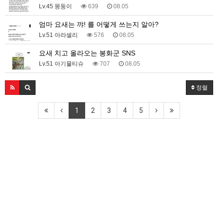
Lv.45 몽둥이
639
08.05
엄마 요새는 꺄! 를 어떻게 쓰는지 알아?
Lv.51 아라셀리
576
08.05
요새 치고 올라오는 봉화군 SNS
Lv.51 아기물티슈
707
08.05
정렬
1
2
3
4
5