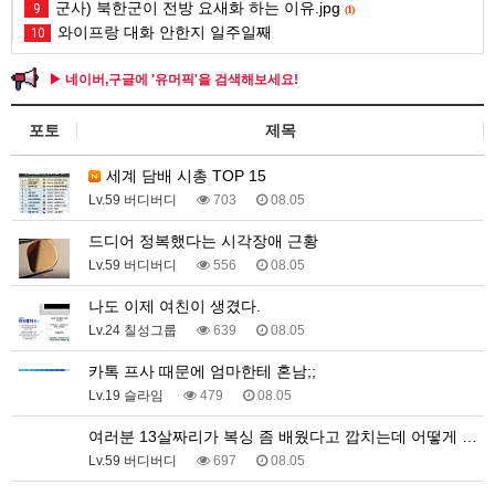
군사) 북한군이 전방 요새화 하는 이유.jpg
9
(1)
와이프랑 대화 안한지 일주일째
10
▶ 네이버,구글에 '유머픽'을 검색해보세요!
포토
제목
세계 담배 시총 TOP 15
Lv.59 버디버디
703
08.05
드디어 정복했다는 시각장애 근황
Lv.59 버디버디
556
08.05
나도 이제 여친이 생겼다.
Lv.24 칠성그룹
639
08.05
카톡 프사 때문에 엄마한테 혼남;;
Lv.19 슬라임
479
08.05
여러분 13살짜리가 복싱 좀 배웠다고 깝치는데 어떻게 …
Lv.59 버디버디
697
08.05