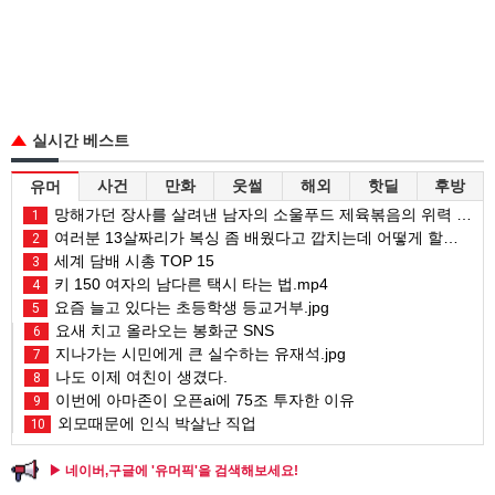
실시간 베스트
사건
만화
웃썰
해외
핫딜
후방
유머
망해가던 장사를 살려낸 남자의 소울푸드 제육볶음의 위력 ㅋㅋ
1
여러분 13살짜리가 복싱 좀 배웠다고 깝치는데 어떻게 할까요?
2
세계 담배 시총 TOP 15
3
키 150 여자의 남다른 택시 타는 법.mp4
4
요즘 늘고 있다는 초등학생 등교거부.jpg
5
요새 치고 올라오는 봉화군 SNS
6
지나가는 시민에게 큰 실수하는 유재석.jpg
7
나도 이제 여친이 생겼다.
8
이번에 아마존이 오픈ai에 75조 투자한 이유
9
외모때문에 인식 박살난 직업
10
▶ 네이버,구글에 '유머픽'을 검색해보세요!