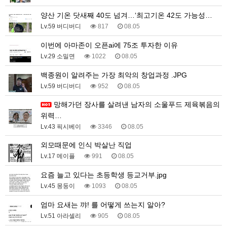
양산 기온 닷새째 40도 넘겨…‘최고기온 42도 가능성…
Lv.59 버디버디
817
08.05
이번에 아마존이 오픈ai에 75조 투자한 이유
Lv.29 소밀면
1022
08.05
백종원이 알려주는 가장 최악의 창업과정 .JPG
Lv.59 버디버디
952
08.05
망해가던 장사를 살려낸 남자의 소울푸드 제육볶음의
위력…
Lv.43 픽시베이
3346
08.05
외모때문에 인식 박살난 직업
Lv.17 메이플
991
08.05
요즘 늘고 있다는 초등학생 등교거부.jpg
Lv.45 몽둥이
1093
08.05
엄마 요새는 꺄! 를 어떻게 쓰는지 알아?
Lv.51 아라셀리
905
08.05