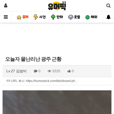
유머
사건
만화
웃썰
해외
핫
오늘자 물난리난 광주 근황
Lv.27 김밤비
0
3325
0
URL 복사: https://humorpick.com/bbs/board.ph…