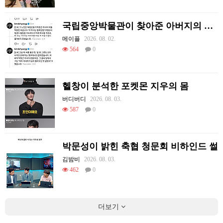
국립중앙박물관이 찾아준 아버지의 흔적
메이플
2026. 08. 02.
564
0
헬창이 분석한 포켓몬 지우의 몸
버디버디
2026. 08. 03.
587
0
박문성이 밝힌 축협 청문회 비하인드 썰
김밤비
2026. 08. 03.
462
0
더보기