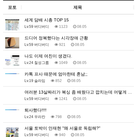
포토
제목
세계 담배 시총 TOP 15
Lv.59 버디버디
1123
08.05
드디어 정복했다는 시각장애 근황
Lv.59 버디버디
921
08.05
나도 이제 여친이 생겼다.
Lv.24 칠성그룹
1049
08.05
카톡 프사 때문에 엄마한테 혼남;;
Lv.19 슬라임
852
08.05
여러분 13살짜리가 복싱 좀 배웠다고 깝치는데 어떻게 …
Lv.59 버디버디
1241
08.05
퇴사했다!!!!
Lv.24 우라칸
798
08.05
서울 토박이 안재현 "왜 서울로 독립해?"
Lv.59 버디버디
940
08.05