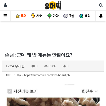
유머
사건
만화
웃썰
해외
핫
손님 : 근데 왜 밥 메뉴는 안팔아요?
Lv.24 우라칸
0
3286
0
URL 복사: https://humorpick.com/bbs/board.ph…