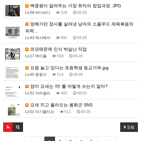
백종원이 알려주는 가장 최악의 창업과정 .JPG
Lv.59 버디버디
528
08.05
망해가던 장사를 살려낸 남자의 소울푸드 제육볶음의
위력…
Lv.43 픽시베이
692
08.05
외모때문에 인식 박살난 직업
Lv.17 메이플
508
08.05
요즘 늘고 있다는 초등학생 등교거부.jpg
Lv.45 몽둥이
514
08.05
엄마 요새는 꺄! 를 어떻게 쓰는지 알아?
Lv.51 아라셀리
482
08.05
요새 치고 올라오는 봉화군 SNS
Lv.51 아기물티슈
611
08.05
정렬