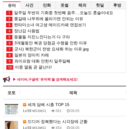
사건
만화
웃썰
해외
핫딜
후방
유머
일주일 두번의 기회중 첫번째 음주....오늘도 혼술이네요
1
쫒길때 나무위에 올라가면 안되는 이유
2
찐따미소녀 여고생 메이드카페 면접보기
3
장난감 사용법
4
동물들 지진느낀다는거 다 구라
5
3개월동안 복권 당첨금 수령을 안한 이유
6
군사) 북한군이 전방 요새화 하는 이유.jpg
7
일본의 양아치 카레
8
와이프랑 대화 안한지 일주일째
9
이중 열돔 곧 끝난다!
10
▶ 네이버,구글에 '유머픽'을 검색해보세요!
포토
제목
세계 담배 시총 TOP 15
Lv.59 버디버디
581
08.05
드디어 정복했다는 시각장애 근황
Lv.59 버디버디
454
08.05