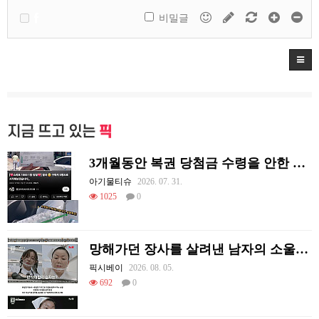
비밀글
지금 뜨고 있는
픽
3개월동안 복권 당첨금 수령을 안한 이유
아기물티슈
2026. 07. 31.
1025
0
망해가던 장사를 살려낸 남자의 소울푸드 제육볶음의 위력 ㅋㅋ
픽시베이
2026. 08. 05.
692
0