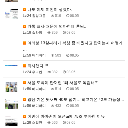
나도 이제 여친이 생겼다.
Lv.24 칠성그룹
519
08.05
카톡 프사 때문에 엄마한테 혼남;;
Lv.19 슬라임
359
08.05
여러분 13살짜리가 복싱 좀 배웠다고 깝치는데 어떻게
…
Lv.59 버디버디
503
08.05
퇴사했다!!!!
Lv.24 우라칸
382
08.05
서울 토박이 안재현 "왜 서울로 독립해?"
Lv.59 버디버디
514
08.05
양산 기온 닷새째 40도 넘겨…‘최고기온 42도 가능성…
Lv.59 버디버디
433
08.05
이번에 아마존이 오픈ai에 75조 투자한 이유
Lv.29 소밀면
566
08.05