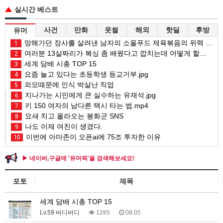
실시간 베스트
사건
만화
웃썰
해외
핫딜
후방
유머
망해가던 장사를 살려낸 남자의 소울푸드 제육볶음의 위력 ㅋㅋ
1
여러분 13살짜리가 복싱 좀 배웠다고 깝치는데 어떻게 할까요?
2
세계 담배 시총 TOP 15
3
요즘 늘고 있다는 초등학생 등교거부.jpg
4
외모때문에 인식 박살난 직업
5
지나가는 시민에게 큰 실수하는 유재석.jpg
6
키 150 여자의 남다른 택시 타는 법.mp4
7
요새 치고 올라오는 봉화군 SNS
8
나도 이제 여친이 생겼다.
9
이번에 아마존이 오픈ai에 75조 투자한 이유
10
▶ 네이버,구글에 '유머픽'을 검색해보세요!
포토
제목
세계 담배 시총 TOP 15
Lv.59 버디버디
1285
08.05