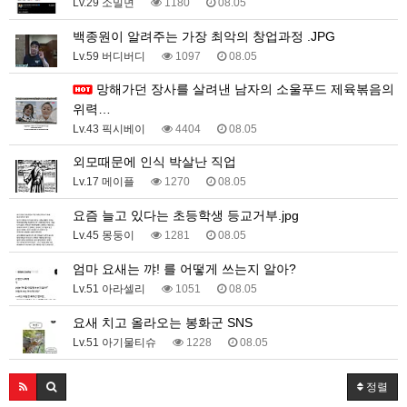
Lv.29 소밀면
1180
08.05
백종원이 알려주는 가장 최악의 창업과정 .JPG
Lv.59 버디버디
1097
08.05
망해가던 장사를 살려낸 남자의 소울푸드 제육볶음의
위력…
Lv.43 픽시베이
4404
08.05
외모때문에 인식 박살난 직업
Lv.17 메이플
1270
08.05
요즘 늘고 있다는 초등학생 등교거부.jpg
Lv.45 몽둥이
1281
08.05
엄마 요새는 꺄! 를 어떻게 쓰는지 알아?
Lv.51 아라셀리
1051
08.05
요새 치고 올라오는 봉화군 SNS
Lv.51 아기물티슈
1228
08.05
정렬