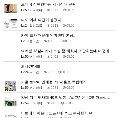
드디어 정복했다는 시각장애 근황
Lv.59 버디버디
1073
08.05
나도 이제 여친이 생겼다.
Lv.24 칠성그룹
1213
08.05
카톡 프사 때문에 엄마한테 혼남;;
Lv.19 슬라임
1001
08.05
여러분 13살짜리가 복싱 좀 배웠다고 깝치는데 어떻게 …
Lv.59 버디버디
1402
08.05
퇴사했다!!!!
Lv.24 우라칸
933
08.05
서울 토박이 안재현 "왜 서울로 독립해?"
Lv.59 버디버디
1084
08.05
양산 기온 닷새째 40도 넘겨…‘최고기온 42도 가능성…
Lv.59 버디버디
948
08.05
이번에 아마존이 오픈ai에 75조 투자한 이유