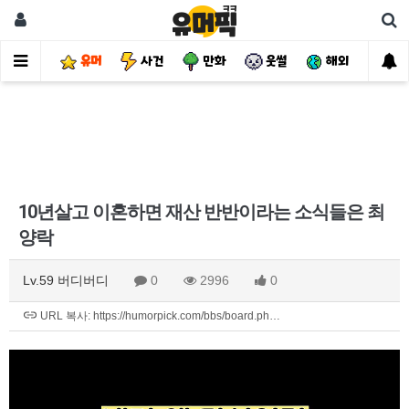
유머
사건
만화
웃썰
해외
핫
10년살고 이혼하면 재산 반반이라는 소식들은 최
양락
Lv.59 버디버디
0
2996
0
URL 복사: https://humorpick.com/bbs/board.ph…