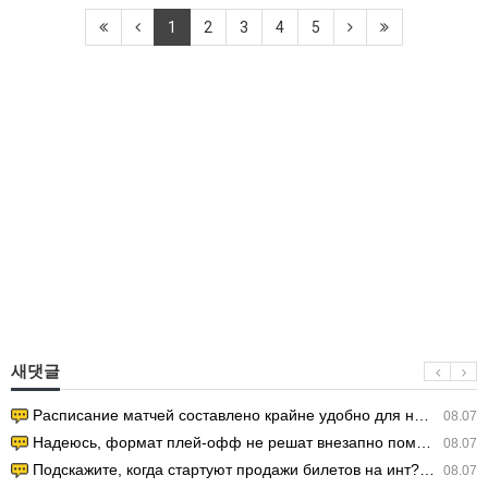
1
2
3
4
5
새댓글
Расписание матчей составлено крайне удобно для нашего часово…
08.07
Надеюсь, формат плей-офф не решат внезапно поменять. https:/…
08.07
Подскажите, когда стартуют продажи билетов на инт? https://g…
08.07