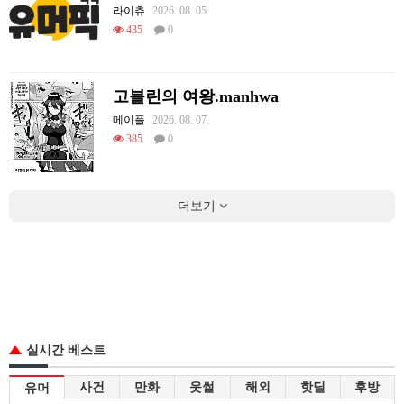
라이츄
2026. 08. 05.
435
0
고블린의 여왕.manhwa
메이플
2026. 08. 07.
385
0
더보기
실시간 베스트
사건
만화
웃썰
해외
핫딜
후방
유머