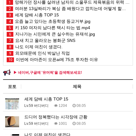
망해가던 장사를 살려낸 남자의 소울푸드 제육볶음의 위력 ㅋㅋ
1
여러분 13살짜리가 복싱 좀 배웠다고 깝치는데 어떻게 할까요?
2
세계 담배 시총 TOP 15
3
요즘 늘고 있다는 초등학생 등교거부.jpg
4
키 150 여자의 남다른 택시 타는 법.mp4
5
지나가는 시민에게 큰 실수하는 유재석.jpg
6
요새 치고 올라오는 봉화군 SNS
7
나도 이제 여친이 생겼다.
8
외모때문에 인식 박살난 직업
9
이번에 아마존이 오픈ai에 75조 투자한 이유
10
▶ 네이버,구글에 '유머픽'을 검색해보세요!
포토
제목
세계 담배 시총 TOP 15
Lv.59 버디버디
1204
08.05
드디어 정복했다는 시각장애 근황
Lv.59 버디버디
1001
08.05
나도 이제 여친이 생겼다.