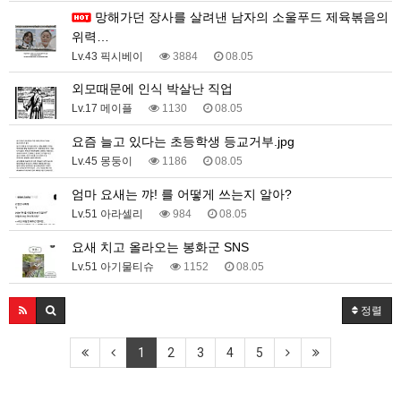
망해가던 장사를 살려낸 남자의 소울푸드 제육볶음의
위력…
Lv.43 픽시베이
3884
08.05
외모때문에 인식 박살난 직업
Lv.17 메이플
1130
08.05
요즘 늘고 있다는 초등학생 등교거부.jpg
Lv.45 몽둥이
1186
08.05
엄마 요새는 꺄! 를 어떻게 쓰는지 알아?
Lv.51 아라셀리
984
08.05
요새 치고 올라오는 봉화군 SNS
Lv.51 아기물티슈
1152
08.05
정렬
1
2
3
4
5