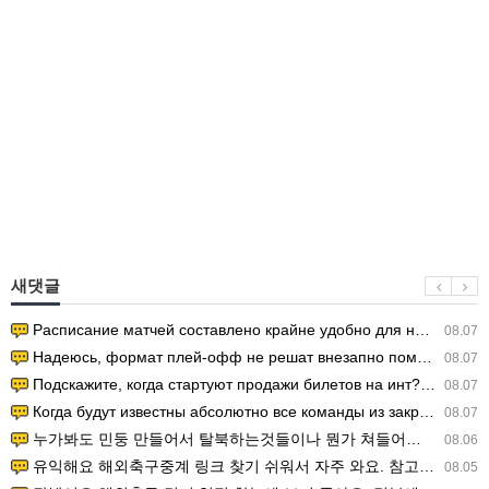
새댓글
Расписание матчей составлено крайне удобно для нашего часово…
08.07
Надеюсь, формат плей-офф не решат внезапно поменять. https:/…
08.07
Подскажите, когда стартуют продажи билетов на инт? https://g…
08.07
Когда будут известны абсолютно все команды из закрытых квали…
08.07
누가봐도 민둥 만들어서 탈북하는것들이나 뭔가 쳐들어오는 낌새를 미리 알아차리기 위함이지 저걸 전쟁준비라고 하…
08.06
유익해요 해외축구중계 링크 찾기 쉬워서 자주 와요. 참고로 무료스포츠중계 정보 확인할 때 출처 꼭 체크해요.…
08.05