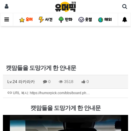
유머
사건
만화
웃썰
해외
핫
캣맘들을 도망가게 한 안내문
Lv.24 라카라카
0
3518
0
URL 복사: https://humorpick.com/bbs/board.ph…
캣맘들을 도망가게 한 안내문