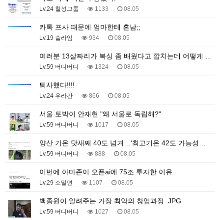
Lv.24 칠성그룹
1133
08.05
카톡 프사 때문에 엄마한테 혼남;;
Lv.19 슬라임
934
08.05
여러분 13살짜리가 복싱 좀 배웠다고 깝치는데 어떻게 …
Lv.59 버디버디
1324
08.05
퇴사했다!!!!
Lv.24 우라칸
866
08.05
서울 토박이 안재현 "왜 서울로 독립해?"
Lv.59 버디버디
1017
08.05
양산 기온 닷새째 40도 넘겨…‘최고기온 42도 가능성…
Lv.59 버디버디
888
08.05
이번에 아마존이 오픈ai에 75조 투자한 이유
Lv.29 소밀면
1107
08.05
백종원이 알려주는 가장 최악의 창업과정 .JPG
Lv.59 버디버디
1027
08.05