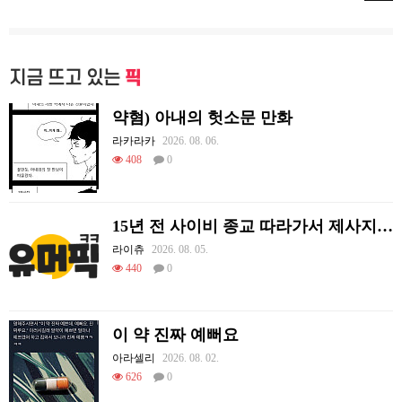
지금 뜨고 있는
픽
약혐) 아내의 헛소문 만화
라카라카
2026. 08. 06.
408
0
15년 전 사이비 종교 따라가서 제사지내고 온 썰.
라이츄
2026. 08. 05.
440
0
이 약 진짜 예뻐요
아라셀리
2026. 08. 02.
626
0