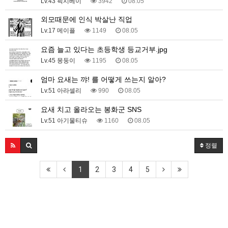
Lv.43 픽시베이
3942
08.05
외모때문에 인식 박살난 직업
Lv.17 메이플
1149
08.05
요즘 늘고 있다는 초등학생 등교거부.jpg
Lv.45 몽둥이
1195
08.05
엄마 요새는 꺄! 를 어떻게 쓰는지 알아?
Lv.51 아라셀리
990
08.05
요새 치고 올라오는 봉화군 SNS
Lv.51 아기물티슈
1160
08.05
정렬
1
2
3
4
5