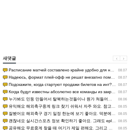
새댓글
Расписание матчей составлено крайне удобно для нашего часово…
08.07
Надеюсь, формат плей-офф не решат внезапно поменять. https:/…
08.07
Подскажите, когда стартуют продажи билетов на инт? https://g…
08.07
Когда будут известны абсолютно все команды из закрытых квали…
08.07
누가봐도 민둥 만들어서 탈북하는것들이나 뭔가 쳐들어오는 낌새를 미리 알아차리기 위함이지 저걸 전쟁준비라고 하…
08.06
유익해요 해외축구중계 링크 찾기 쉬워서 자주 와요. 참고로 무료스포츠중계 정보 확인할 때 출처 꼭 체크해요.…
08.05
잘봤어요 해외축구 경기 일정 한눈에 보기 좋아요. 덕분에 epl중계 볼 때 공식 중계 채널 먼저 찾아봐요. …
08.05
괜찮네요 실시간스포츠 정보 확인하기 좋아요. 그래도 epl중계 볼 때 공식 중계 채널 먼저 찾아봐요. 북마크…
08.05
공유해요 무료중계 찾을 때 여기가 제일 편해요. 그리고 무료스포츠중계 정보 확인할 때 출처 꼭 체크해요. 앞…
08.05