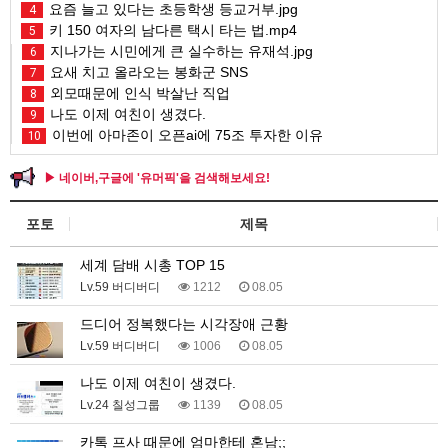
요즘 늘고 있다는 초등학생 등교거부.jpg
4
키 150 여자의 남다른 택시 타는 법.mp4
5
지나가는 시민에게 큰 실수하는 유재석.jpg
6
요새 치고 올라오는 봉화군 SNS
7
외모때문에 인식 박살난 직업
8
나도 이제 여친이 생겼다.
9
이번에 아마존이 오픈ai에 75조 투자한 이유
10
▶ 네이버,구글에 '유머픽'을 검색해보세요!
포토
제목
세계 담배 시총 TOP 15
Lv.59 버디버디
1212
08.05
드디어 정복했다는 시각장애 근황
Lv.59 버디버디
1006
08.05
나도 이제 여친이 생겼다.
Lv.24 칠성그룹
1139
08.05
카톡 프사 때문에 엄마한테 혼남;;