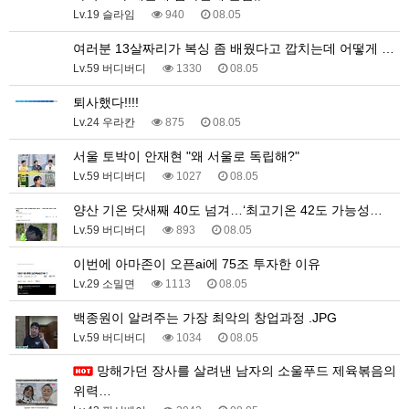
Lv.19 슬라임
940
08.05
여러분 13살짜리가 복싱 좀 배웠다고 깝치는데 어떻게 …
Lv.59 버디버디
1330
08.05
퇴사했다!!!!
Lv.24 우라칸
875
08.05
서울 토박이 안재현 "왜 서울로 독립해?"
Lv.59 버디버디
1027
08.05
양산 기온 닷새째 40도 넘겨…‘최고기온 42도 가능성…
Lv.59 버디버디
893
08.05
이번에 아마존이 오픈ai에 75조 투자한 이유
Lv.29 소밀면
1113
08.05
백종원이 알려주는 가장 최악의 창업과정 .JPG
Lv.59 버디버디
1034
08.05
망해가던 장사를 살려낸 남자의 소울푸드 제육볶음의
위력…