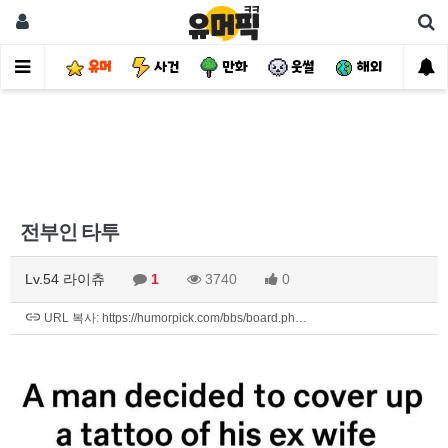
유머
사건
만화
웃썰
해외
핫
전부인 타투
Lv.54 라이츄
1
3740
0
URL 복사: https://humorpick.com/bbs/board.ph…