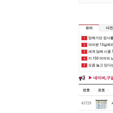
사건
유머
망해가던 장사를
1
여러분 13살짜
2
세계 담배 시총 T
3
키 150 여자의 
4
요즘 늘고 있다는
5
▶ 네이버,구
번호
포토
43729