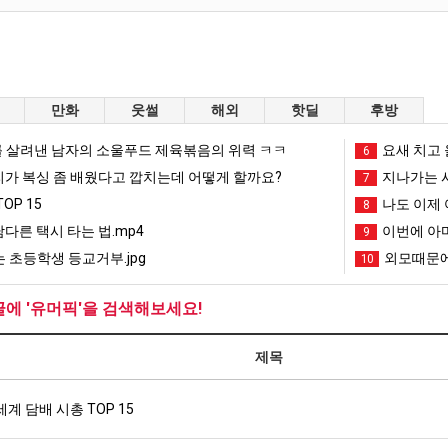
만화
웃썰
해외
핫딜
후방
 살려낸 남자의 소울푸드 제육볶음의 위력 ㅋㅋ
요새 치고 
6
리가 복싱 좀 배웠다고 깝치는데 어떻게 할까요?
지나가는 시
7
OP 15
나도 이제 
8
남다른 택시 타는 법.mp4
이번에 아마
9
 초등학생 등교거부.jpg
외모때문에
10
글에 '유머픽'을 검색해보세요!
제목
세계 담배 시총 TOP 15