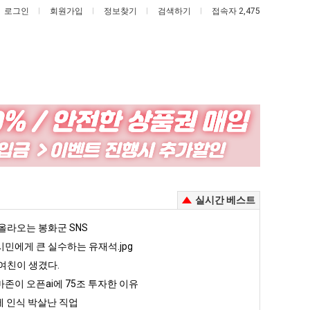
로그인
회원가입
정보찾기
검색하기
접속자 2,475
나
엄
도
마
이
요
제
새
있다는 초등학생 등교거부.jpg
나도 이제 여친이 생겼다.
엄마 요새는 꺄! 를 어떻게 쓰는지 알아?
실시간 베스트
여
는
친
꺄!
5
올라오는 봉화군 SNS
퇴사했다!!!!
08.05
08.05
이
를
 근황
서울 토박이 안재현 "왜 서울로 독립해?"
민에게 큰 실수하는 유재석.jpg
08.05
08.05
생
어
다.
양산 기온 닷새째 40도 넘겨…‘최고기온 42도 가능성도’
08.05
08.05
여친이 생겼다.
겼
떻
혼남;;
이번에 아마존이 오픈ai에 75조 투자한 이유
08.05
08.05
존이 오픈ai에 75조 투자한 이유
다.
게
할까요?
백종원이 알려주는 가장 최악의 창업과정 .JPG
08.05
08.05
 인식 박살난 직업