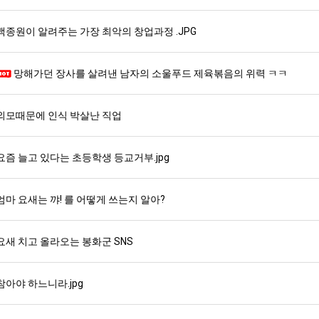
백종원이 알려주는 가장 최악의 창업과정 .JPG
망해가던 장사를 살려낸 남자의 소울푸드 제육볶음의 위력 ㅋㅋ
외모때문에 인식 박살난 직업
요즘 늘고 있다는 초등학생 등교거부.jpg
엄마 요새는 꺄! 를 어떻게 쓰는지 알아?
요새 치고 올라오는 봉화군 SNS
참아야 하느니라.jpg