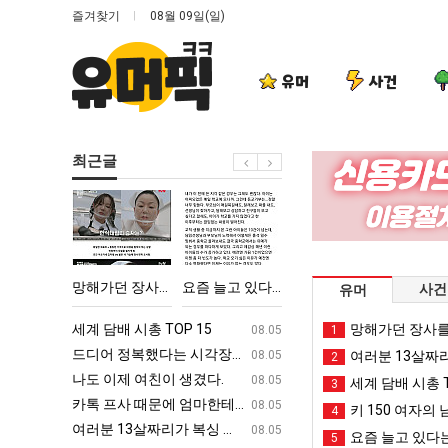
즐겨찾기
08월 09일(일)
유머
사건
최근글
망
요
나
엄
해
즘
도
마
가
늘
이
요
던
고
제
새
‘최고기온 42도 가능성도’
망해가던 장사를 살려낸 남자의 소울푸드 제육볶음의 위력 ㅋㅋ
요즘 늘고 있다는 초등학생 등교거부.jpg
나도 이제 여친이 생겼다.
엄마 요새는 꺄!
사건
유머
장
있
여
는
사
다
친
꺄!
ㅋㅋ
세계 담배 시총 TOP 15
퇴사했다!!!!
망해가던 장사를
08.05
08.05
1
를
는
이
를
업
드디어 정복했다는 시각장애 근황
서울 토박이 안재현 "왜 서울로 독립해
08.05
08.05
여러분 13살짜
2
살
초
생
어
g
나도 이제 여친이 생겼다.
양산 기온 닷새째 40도 넘겨…‘최고기온 42도 가능성
08.05
08.05
세계 담배 시총 T
3
려
등
겼
떻
카톡 프사 때문에 엄마한테 혼남;;
이번에 아마존이 오픈ai에 75조 투자한
08.05
08.05
키 150 여자의 
4
낸
학
다.
게
S
여러분 13살짜리가 복싱 좀 배웠다고 깝치는데 어떻게 할까요?
백종원이 알려주는 가장 최악의 창업과정 .
08.05
08.05
요즘 늘고 있다는
5