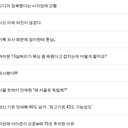
드디어 정복했다는 시각장애 근황
나도 이제 여친이 생겼다.
카톡 프사 때문에 엄마한테 혼남;;
여러분 13살짜리가 복싱 좀 배웠다고 깝치는데 어떻게 할까요?
퇴사했다!!!!
서울 토박이 안재현 "왜 서울로 독립해?"
양산 기온 닷새째 40도 넘겨…‘최고기온 42도 가능성도’
이번에 아마존이 오픈ai에 75조 투자한 이유