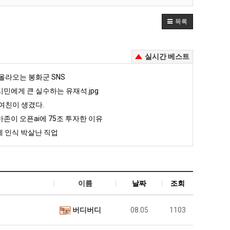
목록
실시간 베스트
올라오는 봉화군 SNS
민에게 큰 실수하는 유재석.jpg
여친이 생겼다.
존이 오픈ai에 75조 투자한 이유
 인식 박살난 직업
이름
날짜
조회
버디버디
08.05
1103