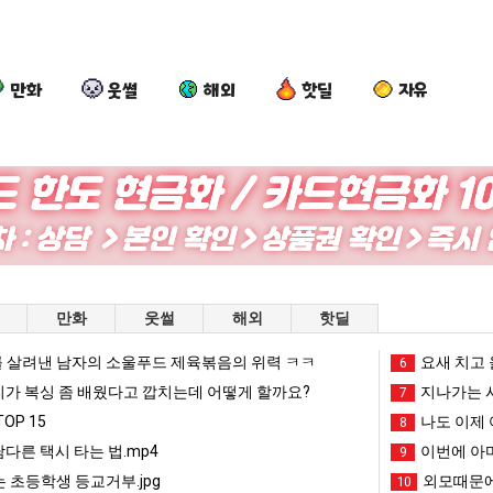
만화
웃썰
해외
핫딜
자유
외
양
망
요
모
산
해
즘
때
기
가
늘
문
온
던
고
 를 어떻게 쓰는지 알아?
외모때문에 인식 박살난 직업
양산 기온 닷새째 40도 넘겨…‘최고기온 42도 가능성도’
망해가던 장사를 살려낸 남자의 소울푸드 제육볶음의 위력 ㅋㅋ
요즘 늘고 
만화
웃썰
해외
핫딜
에
닷
장
있
인
새
사
다
 살려낸 남자의 소울푸드 제육볶음의 위력 ㅋㅋ
망해가던 장사를 살려낸 남자의 소울푸드 제육볶음의 위력 ㅋㅋ
세계 담배 시총 TOP 1
요새 치고 
08.05
08.05
6
식
째
를
는
?"
외모때문에 인식 박살난 직업
드디어 정복했다는 시각장애
리가 복싱 좀 배웠다고 깝치는데 어떻게 할까요?
08.05
08.05
지나가는 시
7
박
40
살
초
도’
요즘 늘고 있다는 초등학생 등교거부.jpg
나도 이제 여친이 생겼
08.05
08.05
OP 15
나도 이제 
8
살
도
려
등
 이유
엄마 요새는 꺄! 를 어떻게 쓰는지 알아?
카톡 프사 때문에 엄마한테 
08.05
08.05
남다른 택시 타는 법.mp4
이번에 아마
9
난
넘
낸
학
JPG
요새 치고 올라오는 봉화군 SNS
여러분 13살짜리가 복싱 좀 배웠다고 깝치는데 어떻게 
08.05
08.05
 초등학생 등교거부.jpg
외모때문에
10