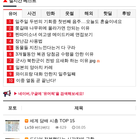
실시간 베스트
사건
만화
웃썰
해외
핫딜
후방
유머
일주일 두번의 기회중 첫번째 음주....오늘도 혼술이네요
1
쫒길때 나무위에 올라가면 안되는 이유
2
찐따미소녀 여고생 메이드카페 면접보기
3
장난감 사용법
4
동물들 지진느낀다는거 다 구라
5
3개월동안 복권 당첨금 수령을 안한 이유
6
군사) 북한군이 전방 요새화 하는 이유.jpg
7
(1)
일본의 양아치 카레
8
와이프랑 대화 안한지 일주일째
9
이중 열돔 곧 끝난다!
10
▶ 네이버,구글에 '유머픽'을 검색해보세요!
포토
제목
세계 담배 시총 TOP 15
Lv.59 버디버디
629
08.05
드디어 정복했다는 시각장애 근황