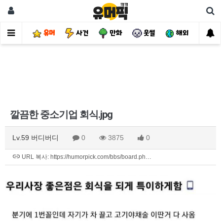
유머
사건
만화
웃썰
해외
핫
깔끔한 중소기업 회식.jpg
Lv.59 버디버디
0
3875
0
URL 복사: https://humorpick.com/bbs/board.ph…