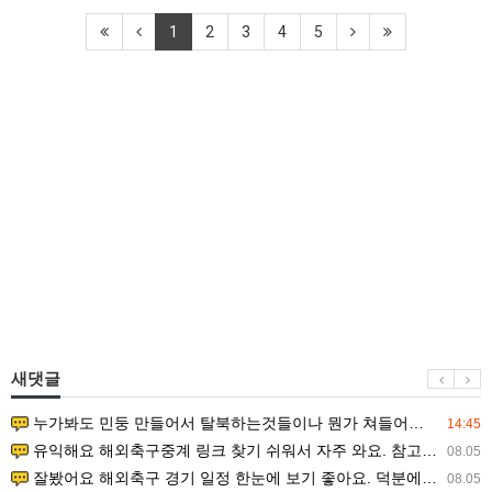
1
2
3
4
5
새댓글
누가봐도 민둥 만들어서 탈북하는것들이나 뭔가 쳐들어오는 낌새를 미리 알아차리기 위함이지 저걸 전쟁준비라고 하…
14:45
유익해요 해외축구중계 링크 찾기 쉬워서 자주 와요. 참고로 무료스포츠중계 정보 확인할 때 출처 꼭 체크해요.…
08.05
잘봤어요 해외축구 경기 일정 한눈에 보기 좋아요. 덕분에 epl중계 볼 때 공식 중계 채널 먼저 찾아봐요. …
08.05