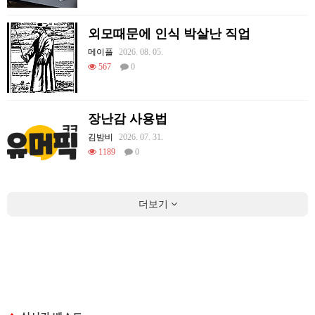
외모때문에 인식 박살난 직업
메이플
2026. 08. 05.
567
0
장난감 사용법
김밤비
2026. 07. 31.
1189
0
더보기