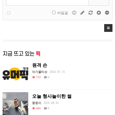
비밀글
지금 뜨고 있는
픽
원격 손
아기물티슈
2026. 07. 31.
733
0
오늘 형사놀이한 썰
몽둥이
2026. 08. 01.
444
0