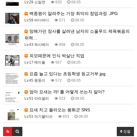
Lv.29 소밀면
620
08.05
백종원이 알려주는 가장 최악의 창업과정 .JPG
Lv.59 버디버디
571
08.05
망해가던 장사를 살려낸 남자의 소울푸드 제육볶음의
위력…
Lv.43 픽시베이
958
08.05
외모때문에 인식 박살난 직업
Lv.17 메이플
567
08.05
요즘 늘고 있다는 초등학생 등교거부.jpg
Lv.45 몽둥이
572
08.05
엄마 요새는 꺄! 를 어떻게 쓰는지 알아?
Lv.51 아라셀리
523
08.05
요새 치고 올라오는 봉화군 SNS
Lv.51 아기물티슈
653
08.05
정렬