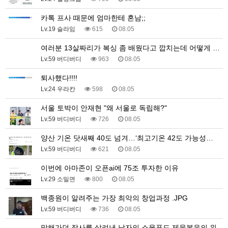
카톡 프사 때문에 엄마한테 혼남;;
Lv.19 슬라임
615
08.05
여러분 13살짜리가 복싱 좀 배웠다고 깝치는데 어떻게 …
Lv.59 버디버디
963
08.05
퇴사했다!!!!
Lv.24 우라칸
598
08.05
서울 토박이 안재현 "왜 서울로 독립해?"
Lv.59 버디버디
726
08.05
양산 기온 닷새째 40도 넘겨…‘최고기온 42도 가능성…
Lv.59 버디버디
621
08.05
이번에 아마존이 오픈ai에 75조 투자한 이유
Lv.29 소밀면
800
08.05
백종원이 알려주는 가장 최악의 창업과정 .JPG
Lv.59 버디버디
736
08.05
망해가던 장사를 살려낸 남자의 소울푸드 제육볶음의 위