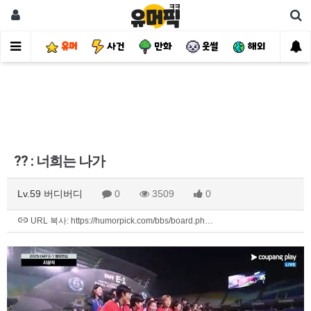
유머
사건
만화
웃썰
해외
핫
?? : 너희는 나가
Lv.59 버디버디
0
3509
0
URL 복사: https://humorpick.com/bbs/board.ph…