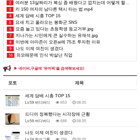
여러분 13살짜리가 복싱 좀 배웠다고 깝치는데 어떻게 할까요?
2
키 150 여자의 남다른 택시 타는 법.mp4
3
세계 담배 시총 TOP 15
4
요새 치고 올라오는 봉화군 SNS
5
요즘 늘고 있다는 초등학생 등교거부.jpg
6
지나가는 시민에게 큰 실수하는 유재석.jpg
7
이번에 아마존이 오픈ai에 75조 투자한 이유
8
나도 이제 여친이 생겼다.
9
외모때문에 인식 박살난 직업
10
▶ 네이버,구글에 '유머픽'을 검색해보세요!
포토
제목
세계 담배 시총 TOP 15
Lv.59 버디버디
853
08.05
드디어 정복했다는 시각장애 근황
Lv.59 버디버디
688
08.05
나도 이제 여친이 생겼다.
Lv.24 칠성그룹
799
08.05