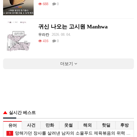
688
0
귀신 나오는 고시원 Manhwa
우라칸
2026. 08. 04.
416
0
더보기
실시간 베스트
사건
만화
웃썰
해외
핫딜
후방
유머
망해가던 장사를 살려낸 남자의 소울푸드 제육볶음의 위력 ㅋㅋ
1