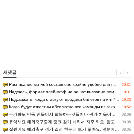
새댓글
Расписание матчей составлено крайне удобно для нашего часово…
20:31
Надеюсь, формат плей-офф не решат внезапно поменять. https:/…
19:31
Подскажите, когда стартуют продажи билетов на инт? https://g…
19:23
Когда будут известны абсолютно все команды из закрытых квали…
18:52
누가봐도 민둥 만들어서 탈북하는것들이나 뭔가 쳐들어오는 낌새를 미리 알아차리기 위함이지 저걸 전쟁준비라고 하…
08.06
유익해요 해외축구중계 링크 찾기 쉬워서 자주 와요. 참고로 무료스포츠중계 정보 확인할 때 출처 꼭 체크해요.…
08.05
잘봤어요 해외축구 경기 일정 한눈에 보기 좋아요. 덕분에 epl중계 볼 때 공식 중계 채널 먼저 찾아봐요. …
08.05