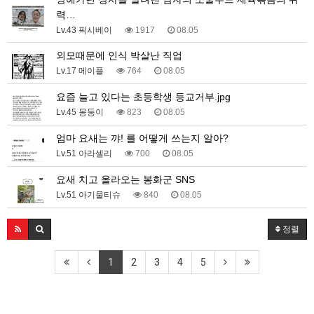
력…
Lv.43 픽시베이
1917
08.05
외모때문에 인식 박살난 직업
Lv.17 메이플
764
08.05
요즘 늘고 있다는 초등학생 등교거부.jpg
Lv.45 몽둥이
823
08.05
엄마 요새는 꺄! 를 어떻게 쓰는지 알아?
Lv.51 아라셀리
700
08.05
요새 치고 올라오는 봉화군 SNS
Lv.51 아기물티슈
840
08.05
정렬
1
2
3
4
5