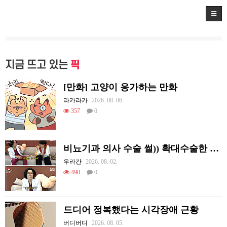
지금 뜨고 있는
픽
[만화] 고양이 응가하는 만화
라카라카
2026. 08. 06.
357
0
비뇨기과 의사 수술 썰)) 확대수술한 여러 셀럽들
우라칸
2026. 08. 02.
490
0
드디어 정복했다는 시각장애 근황
버디버디
2026. 08. 05.