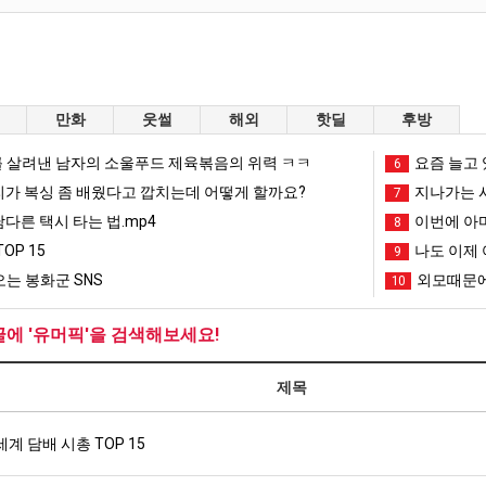
만화
웃썰
해외
핫딜
후방
 살려낸 남자의 소울푸드 제육볶음의 위력 ㅋㅋ
요즘 늘고 
6
리가 복싱 좀 배웠다고 깝치는데 어떻게 할까요?
지나가는 시
7
남다른 택시 타는 법.mp4
이번에 아마
8
OP 15
나도 이제 
9
는 봉화군 SNS
외모때문에
10
글에 '유머픽'을 검색해보세요!
제목
세계 담배 시총 TOP 15