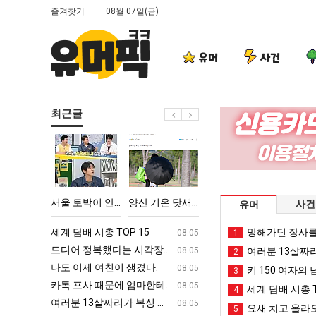
즐겨찾기
08월 07일(금)
유머
사건
최근글
서
양
세
드
울
산
계
디
토
기
담
어
박
온
배
정
악의 창업과정 .JPG
서울 토박이 안재현 "왜 서울로 독립해?"
양산 기온 닷새째 40도 넘겨…‘최고기온 42도 가능성도’
세계 담배 시총 TOP 15
드디어 정복했
사건
유머
이
닷
시
복
안
새
총
했
ㅋㅋ
세계 담배 시총 TOP 15
퇴사했다!!!!
망해가던 장사를
08.05
08.05
1
재
째
TOP
다
업
드디어 정복했다는 시각장애 근황
서울 토박이 안재현 "왜 서울로 독립해
08.05
08.05
여러분 13살짜
2
현
40
15
는
g
나도 이제 여친이 생겼다.
양산 기온 닷새째 40도 넘겨…‘최고기온 42도 가능성
08.05
08.05
키 150 여자의 
3
"왜
도
시
카톡 프사 때문에 엄마한테 혼남;;
이번에 아마존이 오픈ai에 75조 투자한
08.05
08.05
세계 담배 시총 T
4
서
넘
각
S
여러분 13살짜리가 복싱 좀 배웠다고 깝치는데 어떻게 할까요?
백종원이 알려주는 가장 최악의 창업과정 .
08.05
08.05
요새 치고 올라오
5