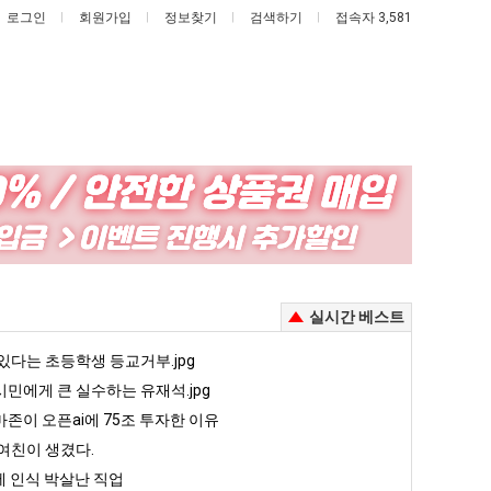
로그인
회원가입
정보찾기
검색하기
접속자 3,581
세
드
계
디
담
어
배
정
째 40도 넘겨…‘최고기온 42도 가능성도’
세계 담배 시총 TOP 15
드디어 정복했다는 시각장애 근황
실시간 베스트
시
복
총
했
5
있다는 초등학생 등교거부.jpg
퇴사했다!!!!
08.05
08.05
TOP
다
 근황
서울 토박이 안재현 "왜 서울로 독립해?"
민에게 큰 실수하는 유재석.jpg
08.05
08.05
15
는
다.
양산 기온 닷새째 40도 넘겨…‘최고기온 42도 가능성도’
08.05
08.05
존이 오픈ai에 75조 투자한 이유
시
혼남;;
이번에 아마존이 오픈ai에 75조 투자한 이유
08.05
08.05
여친이 생겼다.
각
할까요?
백종원이 알려주는 가장 최악의 창업과정 .JPG
08.05
08.05
 인식 박살난 직업