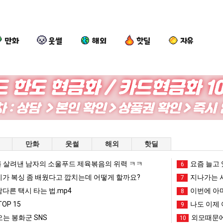
만화
웃썰
해외
핫딜
자유
여
백
서
양
러
종
울
산
분
원
토
기
13
이
박
온
다는 시각장애 근황
여러분 13살짜리가 복싱 좀 배웠다고 깝치는데 어떻게 할까요?
백종원이 알려주는 가장 최악의 창업과정 .JPG
서울 토박이 안재현 "왜 서울로 독립해?"
양산 기온 닷새
만화
웃썰
해외
핫딜
살
알
이
닷
짜
려
안
새
 살려낸 남자의 소울푸드 제육볶음의 위력 ㅋㅋ
망해가던 장사를 살려낸 남자의 소울푸드 제육볶음의 위력 ㅋㅋ
세계 담배 시총 TOP 1
요즘 늘고 
08.05
08.05
6
리
주
재
째
?"
외모때문에 인식 박살난 직업
드디어 정복했다는 시각장애
리가 복싱 좀 배웠다고 깝치는데 어떻게 할까요?
08.05
08.05
지나가는 시
7
가
는
현
40
도’
요즘 늘고 있다는 초등학생 등교거부.jpg
나도 이제 여친이 생겼
08.05
08.05
남다른 택시 타는 법.mp4
이번에 아마
8
복
가
"왜
도
 이유
엄마 요새는 꺄! 를 어떻게 쓰는지 알아?
카톡 프사 때문에 엄마한테 
08.05
08.05
OP 15
나도 이제 
9
싱
장
서
넘
JPG
요새 치고 올라오는 봉화군 SNS
여러분 13살짜리가 복싱 좀 배웠다고 깝치는데 어떻게 
08.05
08.05
는 봉화군 SNS
외모때문에
10