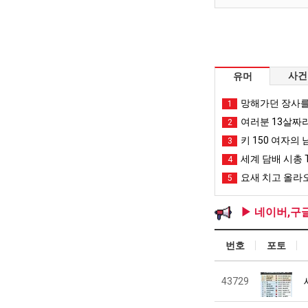
사건
유머
망해가던 장사를
1
여러분 13살짜
2
키 150 여자의 
3
세계 담배 시총 T
4
요새 치고 올라오
5
▶ 네이버,구
번호
포토
43729