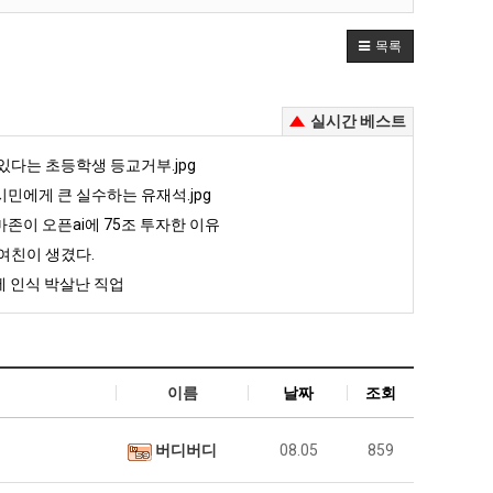
목록
실시간 베스트
있다는 초등학생 등교거부.jpg
민에게 큰 실수하는 유재석.jpg
존이 오픈ai에 75조 투자한 이유
여친이 생겼다.
 인식 박살난 직업
이름
날짜
조회
버디버디
08.05
859