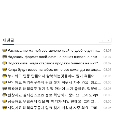
새댓글
Расписание матчей составлено крайне удобно для нашего часово…
08.07
Надеюсь, формат плей-офф не решат внезапно поменять. https:/…
08.07
Подскажите, когда стартуют продажи билетов на инт? https://g…
08.07
Когда будут известны абсолютно все команды из закрытых квали…
08.07
누가봐도 민둥 만들어서 탈북하는것들이나 뭔가 쳐들어오는 낌새를 미리 알아차리기 위함이지 저걸 전쟁준비라고 하…
08.06
유익해요 해외축구중계 링크 찾기 쉬워서 자주 와요. 참고로 무료스포츠중계 정보 확인할 때 출처 꼭 체크해요.…
08.05
잘봤어요 해외축구 경기 일정 한눈에 보기 좋아요. 덕분에 epl중계 볼 때 공식 중계 채널 먼저 찾아봐요. …
08.05
괜찮네요 실시간스포츠 정보 확인하기 좋아요. 그래도 epl중계 볼 때 공식 중계 채널 먼저 찾아봐요. 북마크…
08.05
공유해요 무료중계 찾을 때 여기가 제일 편해요. 그리고 무료스포츠중계 정보 확인할 때 출처 꼭 체크해요. 앞…
08.05
재밌네요 해외축구중계 링크 찾기 쉬워서 자주 와요. 그래서 해외축구중계도 정식 서비스로 봐야 안전해요. 다음…
08.05