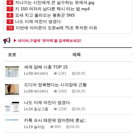
지나가는 시민에게 큰 실수하는 유재석.jpg
6
키 150 여자의 남다른 택시 타는 법.mp4
7
요새 치고 올라오는 봉화군 SNS
8
나도 이제 여친이 생겼다.
9
이번에 아마존이 오픈ai에 75조 투자한 이유
10
▶ 네이버,구글에 '유머픽'을 검색해보세요!
포토
제목
세계 담배 시총 TOP 15
Lv.59 버디버디
1281
08.05
드디어 정복했다는 시각장애 근황
Lv.59 버디버디
1069
08.05
나도 이제 여친이 생겼다.
Lv.24 칠성그룹
1208
08.05
카톡 프사 때문에 엄마한테 혼남;;
Lv.19 슬라임
995
08.05