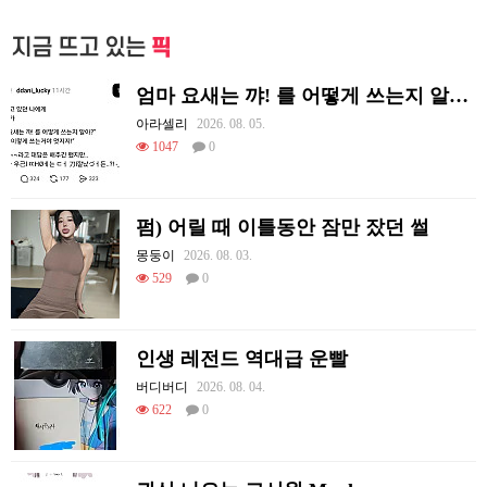
지금 뜨고 있는
픽
엄마 요새는 꺄! 를 어떻게 쓰는지 알아?
아라셀리
2026. 08. 05.
1047
0
펌) 어릴 때 이틀동안 잠만 잤던 썰
몽둥이
2026. 08. 03.
529
0
인생 레전드 역대급 운빨
버디버디
2026. 08. 04.
622
0