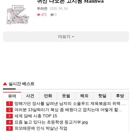
귀신 나오는 고시원 Manhwa
우라칸
2026. 08. 04.
475
0
더보기
실시간 베스트
사건
만화
웃썰
해외
핫딜
후방
유머
망해가던 장사를 살려낸 남자의 소울푸드 제육볶음의 위력 ㅋㅋ
1
여러분 13살짜리가 복싱 좀 배웠다고 깝치는데 어떻게 할까요?
2
세계 담배 시총 TOP 15
3
요즘 늘고 있다는 초등학생 등교거부.jpg
4
외모때문에 인식 박살난 직업
5