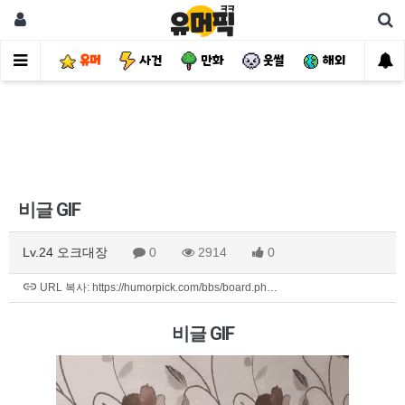
유머
사건
만화
웃썰
해외
핫
비글 GIF
Lv.24 오크대장
0
2914
0
URL 복사: https://humorpick.com/bbs/board.ph…
비글 GIF