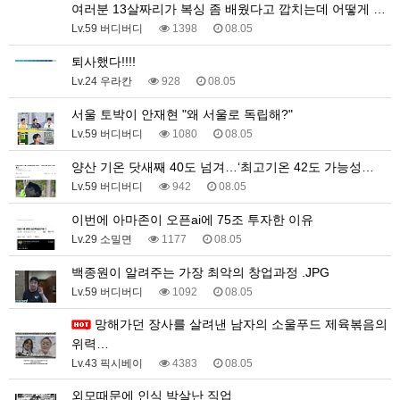
여러분 13살짜리가 복싱 좀 배웠다고 깝치는데 어떻게 …
Lv.59 버디버디
1398
08.05
퇴사했다!!!!
Lv.24 우라칸
928
08.05
서울 토박이 안재현 "왜 서울로 독립해?"
Lv.59 버디버디
1080
08.05
양산 기온 닷새째 40도 넘겨…‘최고기온 42도 가능성…
Lv.59 버디버디
942
08.05
이번에 아마존이 오픈ai에 75조 투자한 이유
Lv.29 소밀면
1177
08.05
백종원이 알려주는 가장 최악의 창업과정 .JPG
Lv.59 버디버디
1092
08.05
망해가던 장사를 살려낸 남자의 소울푸드 제육볶음의
위력…
Lv.43 픽시베이
4383
08.05
외모때문에 인식 박살난 직업