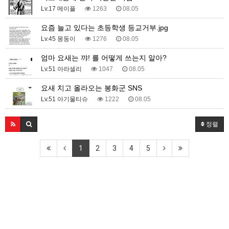
Lv.17 메이플
1263
08.05
요즘 늘고 있다는 초등학생 등교거부.jpg
Lv.45 몽둥이
1276
08.05
엄마 요새는 꺄! 를 어떻게 쓰는지 알아?
Lv.51 아라셀리
1047
08.05
요새 치고 올라오는 봉화군 SNS
Lv.51 아기물티슈
1222
08.05
정렬
1
2
3
4
5