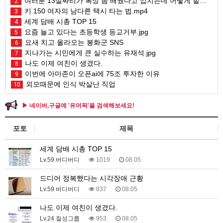
여러분 13살짜리가 복싱 좀 배웠다고 깝치는데 어떻게 할까요?
2
키 150 여자의 남다른 택시 타는 법.mp4
3
세계 담배 시총 TOP 15
4
요즘 늘고 있다는 초등학생 등교거부.jpg
5
요새 치고 올라오는 봉화군 SNS
6
지나가는 시민에게 큰 실수하는 유재석.jpg
7
나도 이제 여친이 생겼다.
8
이번에 아마존이 오픈ai에 75조 투자한 이유
9
외모때문에 인식 박살난 직업
10
▶ 네이버,구글에 '유머픽'을 검색해보세요!
포토
제목
세계 담배 시총 TOP 15
Lv.59 버디버디
1019
08.05
드디어 정복했다는 시각장애 근황
Lv.59 버디버디
837
08.05
나도 이제 여친이 생겼다.
Lv.24 칠성그룹
953
08.05