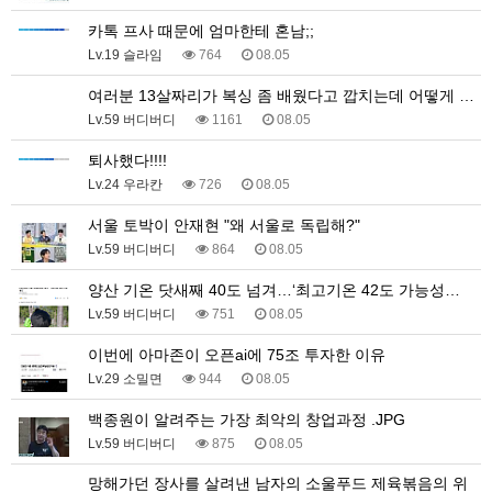
카톡 프사 때문에 엄마한테 혼남;;
Lv.19 슬라임
764
08.05
여러분 13살짜리가 복싱 좀 배웠다고 깝치는데 어떻게 …
Lv.59 버디버디
1161
08.05
퇴사했다!!!!
Lv.24 우라칸
726
08.05
서울 토박이 안재현 "왜 서울로 독립해?"
Lv.59 버디버디
864
08.05
양산 기온 닷새째 40도 넘겨…‘최고기온 42도 가능성…
Lv.59 버디버디
751
08.05
이번에 아마존이 오픈ai에 75조 투자한 이유
Lv.29 소밀면
944
08.05
백종원이 알려주는 가장 최악의 창업과정 .JPG
Lv.59 버디버디
875
08.05
망해가던 장사를 살려낸 남자의 소울푸드 제육볶음의 위