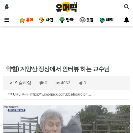
유머
사건
만화
웃썰
해외
핫
약혐) 계양산 정상에서 인터뷰 하는 교수님
Lv.19 슬라임
0
4063
0
URL 복사: https://humorpick.com/bbs/board.ph…