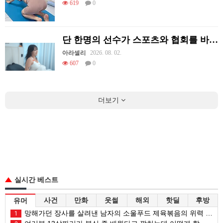
619
0
단 한명의 선수가 스포츠와 협회를 바꿔 버린 사례.jpg
아라셀리
2026. 08. 02.
607
0
더보기
실시간 베스트
사건
만화
웃썰
해외
핫딜
후방
유머
망해가던 장사를 살려낸 남자의 소울푸드 제육볶음의 위력 ㅋㅋ
1