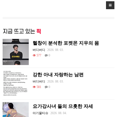
지금 뜨고 있는
픽
헬창이 분석한 포켓몬 지우의 몸
버디버디
2026. 08. 03.
577
0
강한 아내 자랑하는 남편
버디버디
2026. 08. 03.
581
0
요가강사녀 들의 므흣한 자세
아기물티슈
2026. 08. 04.