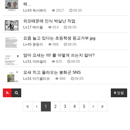
력…
Lv.43 픽시베이
2817
08.05
외모때문에 인식 박살난 직업
Lv.17 메이플
914
08.05
요즘 늘고 있다는 초등학생 등교거부.jpg
Lv.45 몽둥이
988
08.05
엄마 요새는 꺄! 를 어떻게 쓰는지 알아?
Lv.51 아라셀리
825
08.05
요새 치고 올라오는 봉화군 SNS
Lv.51 아기물티슈
986
08.05
정렬
1
2
3
4
5