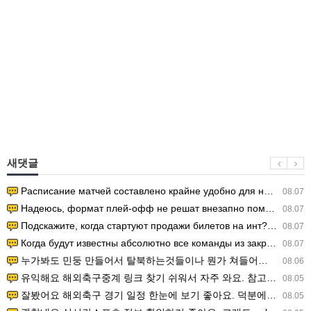
새댓글
Расписание матчей составлено крайне удобно для нашего часово…
08.07
Надеюсь, формат плей-офф не решат внезапно поменять. https:/…
08.07
Подскажите, когда стартуют продажи билетов на инт? https://g…
08.07
Когда будут известны абсолютно все команды из закрытых квали…
08.07
누가봐도 민둥 만들어서 탈북하는것들이나 뭔가 쳐들어오는 낌새를 미리 알아차리기 위함이지 저걸 전쟁준비라고 하…
08.06
유익해요 해외축구중계 링크 찾기 쉬워서 자주 와요. 참고로 무료스포츠중계 정보 확인할 때 출처 꼭 체크해요.…
08.05
잘봤어요 해외축구 경기 일정 한눈에 보기 좋아요. 덕분에 epl중계 볼 때 공식 중계 채널 먼저 찾아봐요. …
08.05