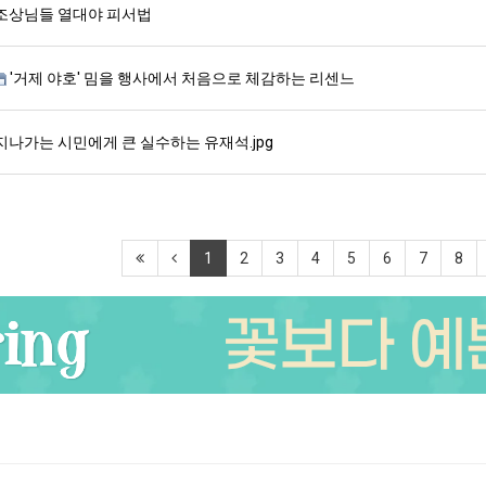
조상님들 열대야 피서법
'거제 야호' 밈을 행사에서 처음으로 체감하는 리센느
지나가는 시민에게 큰 실수하는 유재석.jpg
1
2
3
4
5
6
7
8