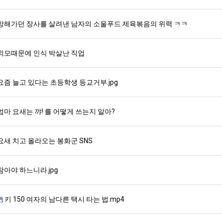
망해가던 장사를 살려낸 남자의 소울푸드 제육볶음의 위력 ㅋㅋ
외모때문에 인식 박살난 직업
요즘 늘고 있다는 초등학생 등교거부.jpg
엄마 요새는 꺄! 를 어떻게 쓰는지 알아?
요새 치고 올라오는 봉화군 SNS
참아야 하느니라.jpg
키 150 여자의 남다른 택시 타는 법.mp4