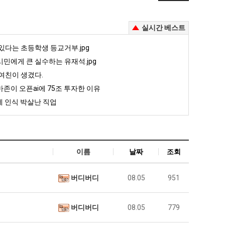
실시간 베스트
있다는 초등학생 등교거부.jpg
민에게 큰 실수하는 유재석.jpg
여친이 생겼다.
존이 오픈ai에 75조 투자한 이유
 인식 박살난 직업
이름
날짜
조회
버디버디
08.05
951
버디버디
08.05
779