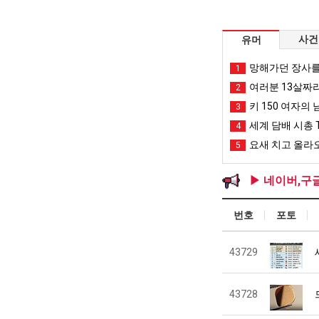
사건
유머
망해가던 장사를
1
여러분 13살짜
2
키 150 여자의 
3
세계 담배 시총 T
4
요새 치고 올라오
5
▶ 네이버,구
번호
포토
43729
43728