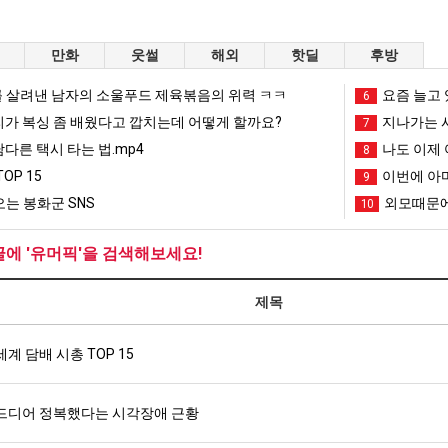
만화
웃썰
해외
핫딜
후방
 살려낸 남자의 소울푸드 제육볶음의 위력 ㅋㅋ
요즘 늘고 
6
리가 복싱 좀 배웠다고 깝치는데 어떻게 할까요?
지나가는 시
7
남다른 택시 타는 법.mp4
나도 이제 
8
OP 15
이번에 아마
9
는 봉화군 SNS
외모때문에
10
글에 '유머픽'을 검색해보세요!
제목
세계 담배 시총 TOP 15
드디어 정복했다는 시각장애 근황