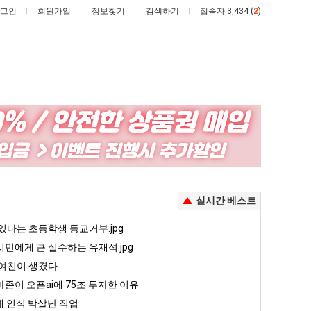
그인
회원가입
정보찾기
검색하기
접속자 3,434 (
2
)
드
세
디
계
어
담
정
배
있다는 초등학생 등교거부.jpg
드디어 정복했다는 시각장애 근황
세계 담배 시총 TOP 15
실시간 베스트
복
시
했
총
5
있다는 초등학생 등교거부.jpg
퇴사했다!!!!
08.05
08.05
다
TOP
 근황
서울 토박이 안재현 "왜 서울로 독립해?"
민에게 큰 실수하는 유재석.jpg
08.05
08.05
는
15
다.
양산 기온 닷새째 40도 넘겨…‘최고기온 42도 가능성도’
08.05
08.05
여친이 생겼다.
시
혼남;;
이번에 아마존이 오픈ai에 75조 투자한 이유
08.05
08.05
존이 오픈ai에 75조 투자한 이유
각
할까요?
백종원이 알려주는 가장 최악의 창업과정 .JPG
08.05
08.05
 인식 박살난 직업