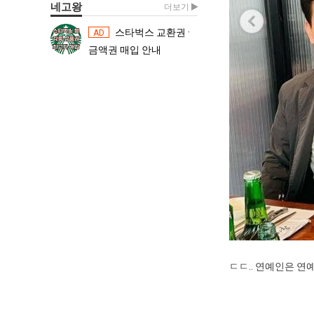
네고왕
더보기
스타벅스 교환권 ·
스타벅스 교환권 ·
AD
AD
금액권 매입 안내
금액권 매입 
ㄷㄷ.. 연예인은 