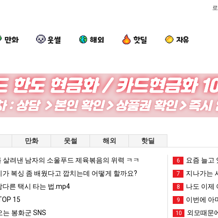
로
만화
웃썰
해외
핫딜
자유
엄
이
요
요
마
번
새
즘
요
에
치
늘
새
아
고
고
시총 TOP 15
엄마 요새는 꺄! 를 어떻게 쓰는지 알아?
이번에 아마존이 오픈ai에 75조 투자한 이유
요새 치고 올라오는 봉화군 SNS
요즘 늘고 
만화
웃썰
해외
핫딜
는
마
올
있
꺄!
존
라
다
 살려낸 남자의 소울푸드 제육볶음의 위력 ㅋㅋ
망해가던 장사를 살려낸 남자의 소울푸드 제육볶음의 위력 ㅋㅋ
세계 담배 시총 TOP 1
요즘 늘고 
08.05
08.05
6
를
이
오
는
?"
외모때문에 인식 박살난 직업
드디어 정복했다는 시각장애
리가 복싱 좀 배웠다고 깝치는데 어떻게 할까요?
08.05
08.05
지나가는 시
7
어
오
는
초
도’
요즘 늘고 있다는 초등학생 등교거부.jpg
나도 이제 여친이 생겼
08.05
08.05
남다른 택시 타는 법.mp4
나도 이제 
8
떻
픈
봉
등
 이유
엄마 요새는 꺄! 를 어떻게 쓰는지 알아?
카톡 프사 때문에 엄마한테 
08.05
08.05
OP 15
이번에 아마
9
게
ai
화
학
JPG
요새 치고 올라오는 봉화군 SNS
여러분 13살짜리가 복싱 좀 배웠다고 깝치는데 어떻게 
08.05
08.05
는 봉화군 SNS
외모때문에
10