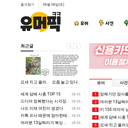
즐겨찾기
08월 08일(토)
유머
사건
최근글
요
요
드
세
새
즘
디
계
치
늘
어
담
고
고
정
배
에 75조 투자한 이유
요새 치고 올라오는 봉화군 SNS
요즘 늘고 있다는 초등학생 등교거부.jpg
드디어 정복했다는 시각장애 근황
세계 담배 
사건
유머
올
있
복
시
라
다
했
총
ㅋㅋ
세계 담배 시총 TOP 15
퇴사했다!!!!
망해가던 장사를
08.05
08.05
1
오
는
다
TOP
업
드디어 정복했다는 시각장애 근황
서울 토박이 안재현 "왜 서울로 독립해
08.05
08.05
여러분 13살짜
2
는
초
는
15
g
나도 이제 여친이 생겼다.
양산 기온 닷새째 40도 넘겨…‘최고기온 42도 가능성
08.05
08.05
키 150 여자의 
3
봉
등
시
카톡 프사 때문에 엄마한테 혼남;;
이번에 아마존이 오픈ai에 75조 투자한
08.05
08.05
세계 담배 시총 T
4
화
학
각
S
여러분 13살짜리가 복싱 좀 배웠다고 깝치는데 어떻게 할까요?
백종원이 알려주는 가장 최악의 창업과정 .
08.05
08.05
요새 치고 올라오
5