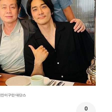
스타벅스 교환권 ·
AD
안내
금액권 매입 안내
연예인이구만 대단스
0