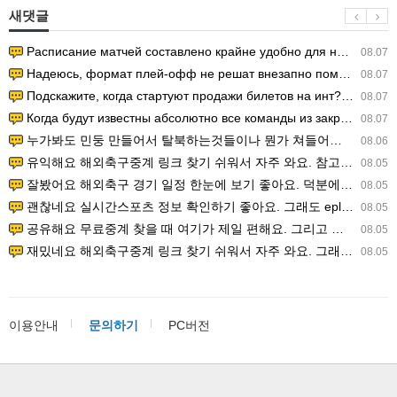
새댓글
Расписание матчей составлено крайне удобно для нашего часово…
08.07
Надеюсь, формат плей-офф не решат внезапно поменять. https:/…
08.07
Подскажите, когда стартуют продажи билетов на инт? https://g…
08.07
Когда будут известны абсолютно все команды из закрытых квали…
08.07
누가봐도 민둥 만들어서 탈북하는것들이나 뭔가 쳐들어오는 낌새를 미리 알아차리기 위함이지 저걸 전쟁준비라고 하…
08.06
유익해요 해외축구중계 링크 찾기 쉬워서 자주 와요. 참고로 무료스포츠중계 정보 확인할 때 출처 꼭 체크해요.…
08.05
잘봤어요 해외축구 경기 일정 한눈에 보기 좋아요. 덕분에 epl중계 볼 때 공식 중계 채널 먼저 찾아봐요. …
08.05
괜찮네요 실시간스포츠 정보 확인하기 좋아요. 그래도 epl중계 볼 때 공식 중계 채널 먼저 찾아봐요. 북마크…
08.05
공유해요 무료중계 찾을 때 여기가 제일 편해요. 그리고 무료스포츠중계 정보 확인할 때 출처 꼭 체크해요. 앞…
08.05
재밌네요 해외축구중계 링크 찾기 쉬워서 자주 와요. 그래서 해외축구중계도 정식 서비스로 봐야 안전해요. 다음…
08.05
이용안내
문의하기
PC버전