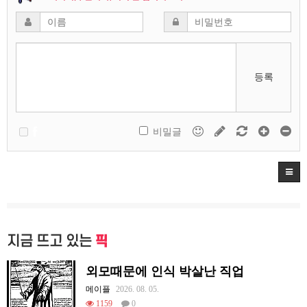
등록
비밀글
지금 뜨고 있는
픽
외모때문에 인식 박살난 직업
메이플
2026. 08. 05.
1159
0