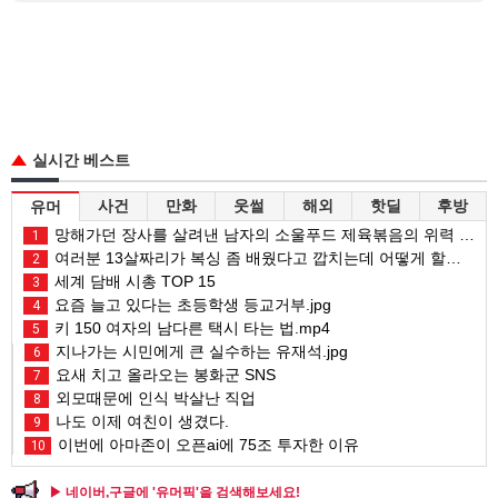
실시간 베스트
사건
만화
웃썰
해외
핫딜
후방
유머
망해가던 장사를 살려낸 남자의 소울푸드 제육볶음의 위력 ㅋㅋ
1
여러분 13살짜리가 복싱 좀 배웠다고 깝치는데 어떻게 할까요?
2
세계 담배 시총 TOP 15
3
요즘 늘고 있다는 초등학생 등교거부.jpg
4
키 150 여자의 남다른 택시 타는 법.mp4
5
지나가는 시민에게 큰 실수하는 유재석.jpg
6
요새 치고 올라오는 봉화군 SNS
7
외모때문에 인식 박살난 직업
8
나도 이제 여친이 생겼다.
9
이번에 아마존이 오픈ai에 75조 투자한 이유
10
▶ 네이버,구글에 '유머픽'을 검색해보세요!