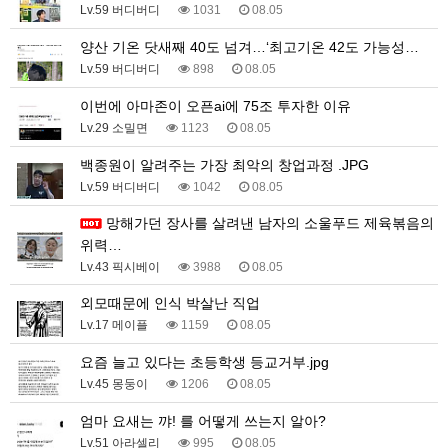
Lv.59 버디버디
1031
08.05
양산 기온 닷새째 40도 넘겨…‘최고기온 42도 가능성…
Lv.59 버디버디
898
08.05
이번에 아마존이 오픈ai에 75조 투자한 이유
Lv.29 소밀면
1123
08.05
백종원이 알려주는 가장 최악의 창업과정 .JPG
Lv.59 버디버디
1042
08.05
망해가던 장사를 살려낸 남자의 소울푸드 제육볶음의
위력…
Lv.43 픽시베이
3988
08.05
외모때문에 인식 박살난 직업
Lv.17 메이플
1159
08.05
요즘 늘고 있다는 초등학생 등교거부.jpg
Lv.45 몽둥이
1206
08.05
엄마 요새는 꺄! 를 어떻게 쓰는지 알아?
Lv.51 아라셀리
995
08.05