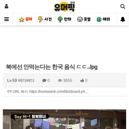
유머
사건
만화
웃썰
해외
핫
북에선 안먹는다는 한국 음식 ㄷㄷ.Jpg
Lv.59 버디버디
0
3855
0
URL 복사: https://humorpick.com/bbs/board.ph…