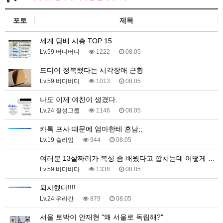
포토
제목
세계 담배 시총 TOP 15
Lv.59 버디버디
1222
08.05
드디어 정복했다는 시각장애 근황
Lv.59 버디버디
1013
08.05
나도 이제 여친이 생겼다.
Lv.24 칠성그룹
1146
08.05
카톡 프사 때문에 엄마한테 혼남;;
Lv.19 슬라임
944
08.05
여러분 13살짜리가 복싱 좀 배웠다고 깝치는데 어떻게 …
Lv.59 버디버디
1338
08.05
퇴사했다!!!!
Lv.24 우라칸
879
08.05
서울 토박이 안재현 "왜 서울로 독립해?"