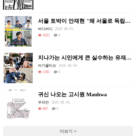
서울 토박이 안재현 "왜 서울로 독립해?"
버디버디
2026. 08. 05.
1031
0
지나가는 시민에게 큰 실수하는 유재석.jpg
아기물티슈
2026. 08. 04.
1181
0
귀신 나오는 고시원 Manhwa
우라칸
2026. 08. 04.
467
0
더보기