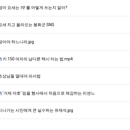
엄마 요새는 꺄! 를 어떻게 쓰는지 알아?
요새 치고 올라오는 봉화군 SNS
참아야 하느니라.jpg
키 150 여자의 남다른 택시 타는 법.mp4
조상님들 열대야 피서법
'거제 야호' 밈을 행사에서 처음으로 체감하는 리센느
지나가는 시민에게 큰 실수하는 유재석.jpg