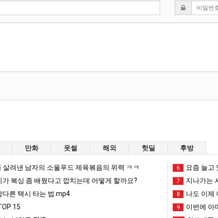
만화
웃썰
해외
핫딜
후방
 살려낸 남자의 소울푸드 제육볶음의 위력 ㅋㅋ
요즘 늘고 
6
리가 복싱 좀 배웠다고 깝치는데 어떻게 할까요?
지나가는 시
7
남다른 택시 타는 법.mp4
나도 이제 
8
OP 15
이번에 아마
9