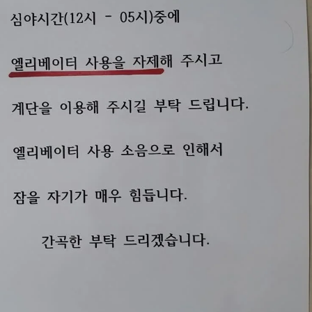
스타벅스 교환권 ·
AD
안내
금액권 매입 안내