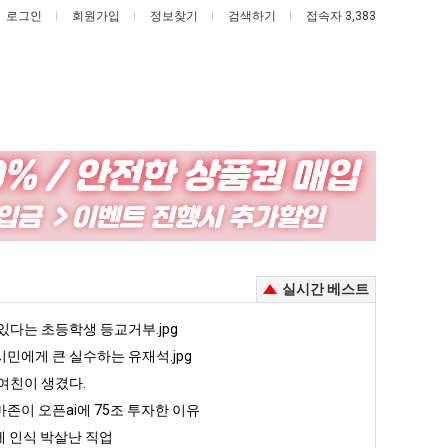
로그인
회원가입
정보찾기
검색하기
접속자 3,383
망
백
해
종
가
원
던
이
고 올라오는 봉화군 SNS
망해가던 장사를 살려낸 남자의 소울푸드 제육볶음의 위력 ㅋㅋ
백종원이 알려주는 가장 최악의 창업과정 .JPG
실시간 베스트
장
알
사
려
5
있다는 초등학생 등교거부.jpg
퇴사했다!!!!
08.05
08.05
를
주
 근황
서울 토박이 안재현 "왜 서울로 독립해?"
민에게 큰 실수하는 유재석.jpg
08.05
08.05
살
는
다.
양산 기온 닷새째 40도 넘겨…‘최고기온 42도 가능성도’
08.05
08.05
여친이 생겼다.
려
가
혼남;;
이번에 아마존이 오픈ai에 75조 투자한 이유
08.05
08.05
존이 오픈ai에 75조 투자한 이유
낸
장
할까요?
백종원이 알려주는 가장 최악의 창업과정 .JPG
08.05
08.05
 인식 박살난 직업