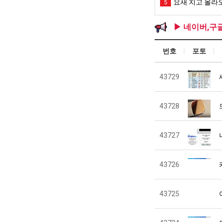
요새 치고 올라오
5
▶ 네이버,구
번호
포토
43729
43728
43727
43726
43725