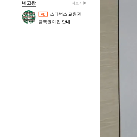
네고왕
더보기
스타벅스 교환권 ·
스타벅스 교환권 ·
AD
AD
금액권 매입 안내
금액권 매입 