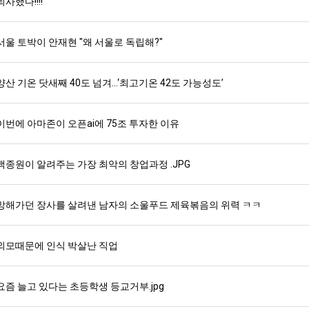
퇴사했다!!!!
서울 토박이 안재현 "왜 서울로 독립해?"
양산 기온 닷새째 40도 넘겨…‘최고기온 42도 가능성도’
이번에 아마존이 오픈ai에 75조 투자한 이유
백종원이 알려주는 가장 최악의 창업과정 .JPG
망해가던 장사를 살려낸 남자의 소울푸드 제육볶음의 위력 ㅋㅋ
외모때문에 인식 박살난 직업
요즘 늘고 있다는 초등학생 등교거부.jpg