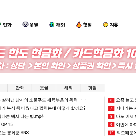
만화
웃썰
해외
핫딜
자유
세
드
나
요
계
디
도
새
담
어
이
치
배
정
제
고
가장 최악의 창업과정 .JPG
세계 담배 시총 TOP 15
드디어 정복했다는 시각장애 근황
나도 이제 여친이 생겼다.
요새 치
만화
웃썰
해외
핫딜
시
복
여
올
총
했
친
라
 살려낸 남자의 소울푸드 제육볶음의 위력 ㅋㅋ
망해가던 장사를 살려낸 남자의 소울푸드 제육볶음의 위력 ㅋㅋ
세계 담배 시총 TOP 1
요즘 늘고 
08.05
08.05
6
TOP
다
이
오
?"
외모때문에 인식 박살난 직업
드디어 정복했다는 시각장애
리가 복싱 좀 배웠다고 깝치는데 어떻게 할까요?
08.05
08.05
지나가는 시
7
15
는
생
는
도’
요즘 늘고 있다는 초등학생 등교거부.jpg
나도 이제 여친이 생겼
08.05
08.05
남다른 택시 타는 법.mp4
나도 이제 
8
시
겼
봉
 이유
엄마 요새는 꺄! 를 어떻게 쓰는지 알아?
카톡 프사 때문에 엄마한테 
08.05
08.05
OP 15
이번에 아마
9
각
다.
화
JPG
요새 치고 올라오는 봉화군 SNS
여러분 13살짜리가 복싱 좀 배웠다고 깝치는데 어떻게 
08.05
08.05
는 봉화군 SNS
외모때문에
10