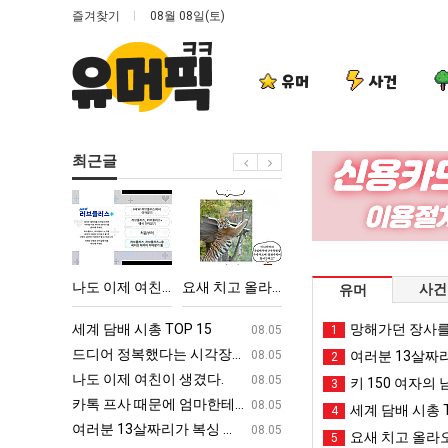
즐겨찾기
08월 08일(토)
유머
사건
최근글
나
요
망
백
도
새
해
종
이
치
가
원
제
고
던
이
 시각장애 근황
나도 이제 여친이 생겼다.
요새 치고 올라오는 봉화군 SNS
망해가던 장사를 살려낸 남자의 소울푸드 제육볶음의 위력 ㅋㅋ
백종원이 알려주는 
사건
유머
여
올
장
알
친
라
사
려
ㅋㅋ
세계 담배 시총 TOP 15
퇴사했다!!!!
망해가던 장사를
08.05
08.05
1
이
오
를
주
업
드디어 정복했다는 시각장애 근황
서울 토박이 안재현 "왜 서울로 독립해
08.05
08.05
여러분 13살짜
2
생
는
살
는
g
나도 이제 여친이 생겼다.
양산 기온 닷새째 40도 넘겨…‘최고기온 42도 가능성
08.05
08.05
키 150 여자의 
3
겼
봉
려
가
카톡 프사 때문에 엄마한테 혼남;;
이번에 아마존이 오픈ai에 75조 투자한
08.05
08.05
세계 담배 시총 T
4
다.
화
낸
장
S
여러분 13살짜리가 복싱 좀 배웠다고 깝치는데 어떻게 할까요?
백종원이 알려주는 가장 최악의 창업과정 .
08.05
08.05
요새 치고 올라오
5