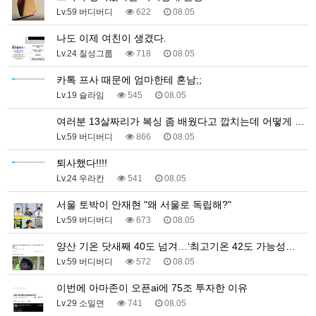
Lv.59 버디버디
622
08.05
나도 이제 여친이 생겼다.
Lv.24 칠성그룹
718
08.05
카톡 프사 때문에 엄마한테 혼남;;
Lv.19 슬라임
545
08.05
여러분 13살짜리가 복싱 좀 배웠다고 깝치는데 어떻게 …
Lv.59 버디버디
866
08.05
퇴사했다!!!!
Lv.24 우라칸
541
08.05
서울 토박이 안재현 "왜 서울로 독립해?"
Lv.59 버디버디
673
08.05
양산 기온 닷새째 40도 넘겨…‘최고기온 42도 가능성…
Lv.59 버디버디
572
08.05
이번에 아마존이 오픈ai에 75조 투자한 이유
Lv.29 소밀면
741
08.05