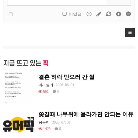
비밀글
지금 뜨고 있는
픽
결혼 허락 받으러 간 썰
아라셀리
2026. 08. 01.
661
0
쫒길때 나무위에 올라가면 안되는 이유
몽둥이
2026. 07. 31.
1425
0