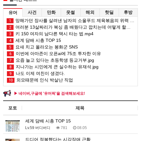
사건
만화
웃썰
해외
핫딜
후방
유머
망해가던 장사를 살려낸 남자의 소울푸드 제육볶음의 위력 ㅋㅋ
1
여러분 13살짜리가 복싱 좀 배웠다고 깝치는데 어떻게 할까요?
2
키 150 여자의 남다른 택시 타는 법.mp4
3
세계 담배 시총 TOP 15
4
요새 치고 올라오는 봉화군 SNS
5
이번에 아마존이 오픈ai에 75조 투자한 이유
6
요즘 늘고 있다는 초등학생 등교거부.jpg
7
지나가는 시민에게 큰 실수하는 유재석.jpg
8
나도 이제 여친이 생겼다.
9
외모때문에 인식 박살난 직업
10
▶ 네이버,구글에 '유머픽'을 검색해보세요!
포토
제목
세계 담배 시총 TOP 15
Lv.59 버디버디
781
08.05
드디어 정복했다는 시각장애 근황