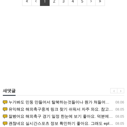
1
2
3
4
5
새댓글
누가봐도 민둥 만들어서 탈북하는것들이나 뭔가 쳐들어오는 낌새를 미리 알아차리기 위함이지 저걸 전쟁준비라고 하…
08.06
유익해요 해외축구중계 링크 찾기 쉬워서 자주 와요. 참고로 무료스포츠중계 정보 확인할 때 출처 꼭 체크해요.…
08.05
잘봤어요 해외축구 경기 일정 한눈에 보기 좋아요. 덕분에 epl중계 볼 때 공식 중계 채널 먼저 찾아봐요. …
08.05
괜찮네요 실시간스포츠 정보 확인하기 좋아요. 그래도 epl중계 볼 때 공식 중계 채널 먼저 찾아봐요. 북마크…
08.05