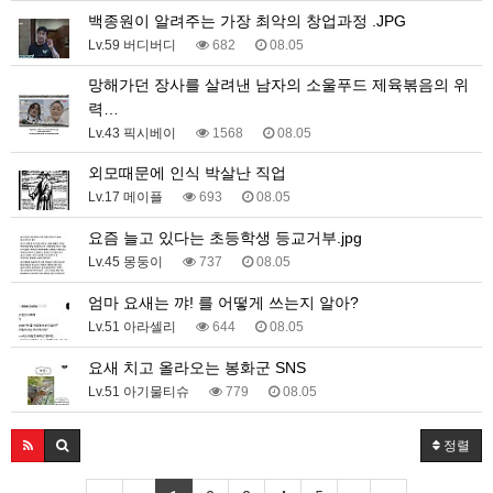
백종원이 알려주는 가장 최악의 창업과정 .JPG
Lv.59 버디버디
682
08.05
망해가던 장사를 살려낸 남자의 소울푸드 제육볶음의 위
력…
Lv.43 픽시베이
1568
08.05
외모때문에 인식 박살난 직업
Lv.17 메이플
693
08.05
요즘 늘고 있다는 초등학생 등교거부.jpg
Lv.45 몽둥이
737
08.05
엄마 요새는 꺄! 를 어떻게 쓰는지 알아?
Lv.51 아라셀리
644
08.05
요새 치고 올라오는 봉화군 SNS
Lv.51 아기물티슈
779
08.05
정렬