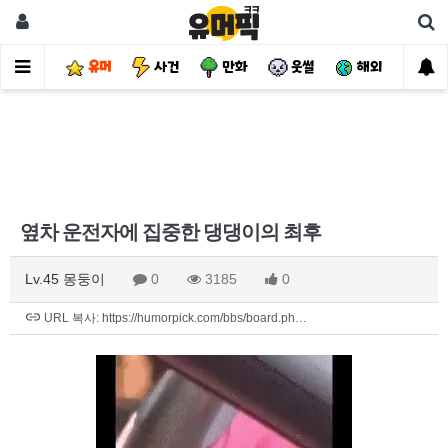
유머
사건
만화
웃썰
해외
핫
옆차 운전자에 집중한 댕댕이의 최후
Lv.45 몽둥이
0
3185
0
URL 복사: https://humorpick.com/bbs/board.ph…