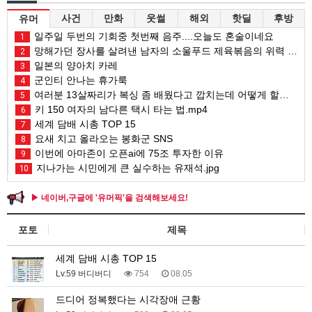
사건
만화
웃썰
해외
핫딜
후방
유머
일주일 두번의 기회중 첫번째 음주....오늘도 혼술이네요
1
망해가던 장사를 살려낸 남자의 소울푸드 제육볶음의 위력 ㅋㅋ
2
일본의 양아치 카레
3
군인티 안나는 휴가룩
4
여러분 13살짜리가 복싱 좀 배웠다고 깝치는데 어떻게 할까요?
5
키 150 여자의 남다른 택시 타는 법.mp4
6
세계 담배 시총 TOP 15
7
요새 치고 올라오는 봉화군 SNS
8
이번에 아마존이 오픈ai에 75조 투자한 이유
9
지나가는 시민에게 큰 실수하는 유재석.jpg
10
▶ 네이버,구글에 '유머픽'을 검색해보세요!
포토
제목
세계 담배 시총 TOP 15
Lv.59 버디버디
754
08.05
드디어 정복했다는 시각장애 근황