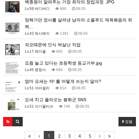
백종원이 알려주는 가장 최악의 창업과정 .JPG
Lv.59 버디버디
660
08.05
망해가던 장사를 살려낸 남자의 소울푸드 제육볶음의 위
력…
Lv.43 픽시베이
1391
08.05
외모때문에 인식 박살난 직업
Lv.17 메이플
665
08.05
요즘 늘고 있다는 초등학생 등교거부.jpg
Lv.45 몽둥이
694
08.05
엄마 요새는 꺄! 를 어떻게 쓰는지 알아?
Lv.51 아라셀리
614
08.05
요새 치고 올라오는 봉화군 SNS
Lv.51 아기물티슈
746
08.05
정렬
1
2
3
4
5