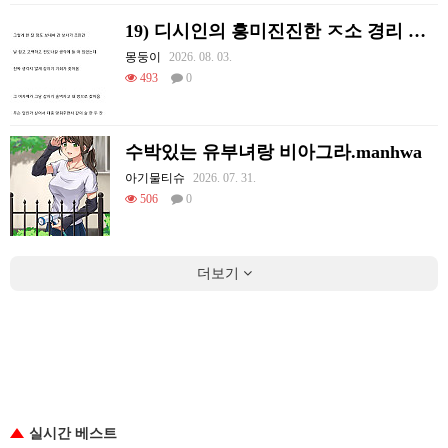
19) 디시인의 흥미진진한 ㅈ소 경리 ㄸ먹은 썰
몽둥이
2026. 08. 03.
493
0
수박있는 유부녀랑 비아그라.manhwa
아기물티슈
2026. 07. 31.
506
0
더보기
실시간 베스트