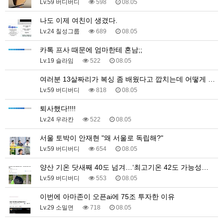
Lv.59 버디버디
598
08.05
나도 이제 여친이 생겼다.
Lv.24 칠성그룹
689
08.05
카톡 프사 때문에 엄마한테 혼남;;
Lv.19 슬라임
522
08.05
여러분 13살짜리가 복싱 좀 배웠다고 깝치는데 어떻게 …
Lv.59 버디버디
818
08.05
퇴사했다!!!!
Lv.24 우라칸
522
08.05
서울 토박이 안재현 "왜 서울로 독립해?"
Lv.59 버디버디
654
08.05
양산 기온 닷새째 40도 넘겨…‘최고기온 42도 가능성…
Lv.59 버디버디
553
08.05
이번에 아마존이 오픈ai에 75조 투자한 이유
Lv.29 소밀면
718
08.05