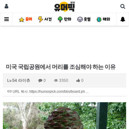
유머
사건
만화
웃썰
해외
핫
미국 국립공원에서 머리를 조심해야 하는 이유
Lv.54 라이츄
0
3350
0
URL 복사: https://humorpick.com/bbs/board.ph…