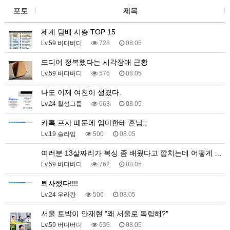
포토
제목
세계 담배 시총 TOP 15
Lv.59 버디버디
728
08.05
드디어 정복했다는 시각장애 근황
Lv.59 버디버디
576
08.05
나도 이제 여친이 생겼다.
Lv.24 칠성그룹
663
08.05
카톡 프사 때문에 엄마한테 혼남;;
Lv.19 슬라임
500
08.05
여러분 13살짜리가 복싱 좀 배웠다고 깝치는데 어떻게 …
Lv.59 버디버디
762
08.05
퇴사했다!!!!
Lv.24 우라칸
506
08.05
서울 토박이 안재현 "왜 서울로 독립해?"
Lv.59 버디버디
636
08.05