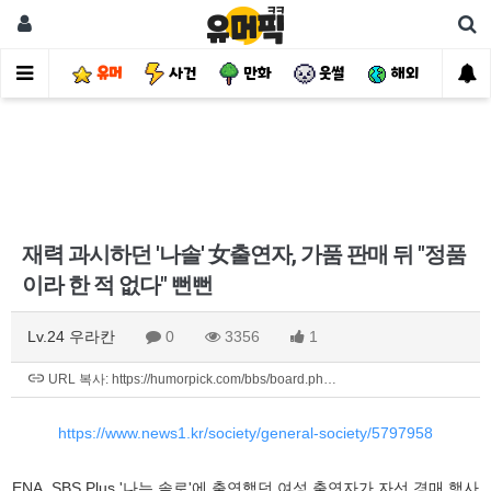
유머
사건
만화
웃썰
해외
핫
재력 과시하던 '나솔' 女출연자, 가품 판매 뒤 "정품
이라 한 적 없다" 뻔뻔
Lv.24 우라칸
0
3356
1
URL 복사: https://humorpick.com/bbs/board.ph…
https://www.news1.kr/society/general-society/5797958
ENA, SBS Plus '나는 솔로'에 출연했던 여성 출연자가 자선 경매 행사