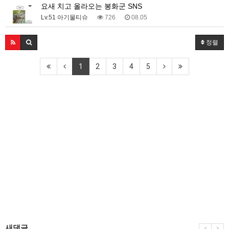
요새 치고 올라오는 봉화군 SNS
Lv.51 아기물티슈
726
08.05
정렬
1
2
3
4
5
새댓글