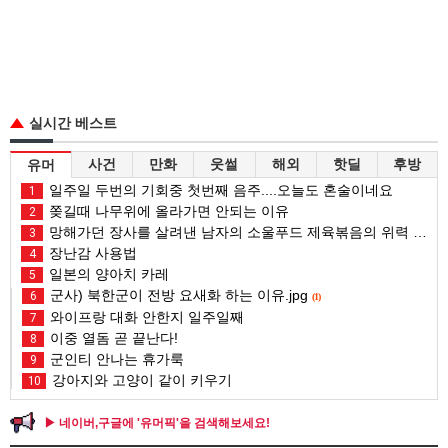
실시간 베스트
사건
만화
웃썰
해외
핫딜
후방
유머
일주일 두번의 기회중 첫번째 음주....오늘도 혼술이네요
1
쫒길때 나무위에 올라가면 안되는 이유
2
망해가던 장사를 살려낸 남자의 소울푸드 제육볶음의 위력 ㅋㅋ
3
장난감 사용법
4
일본의 양아치 카레
5
군사) 북한군이 전방 요새화 하는 이유.jpg
6
(1)
와이프랑 대화 안한지 일주일째
7
이중 열돔 곧 끝난다!
8
군인티 안나는 휴가룩
9
강아지와 고양이 같이 키우기
10
▶ 네이버,구글에 '유머픽'을 검색해보세요!