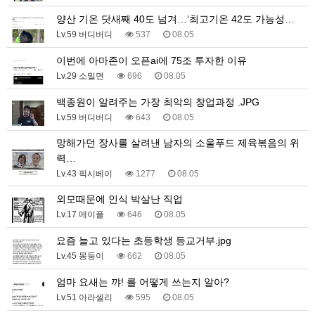
양산 기온 닷새째 40도 넘겨…‘최고기온 42도 가능성…
Lv.59 버디버디
537
08.05
이번에 아마존이 오픈ai에 75조 투자한 이유
Lv.29 소밀면
696
08.05
백종원이 알려주는 가장 최악의 창업과정 .JPG
Lv.59 버디버디
643
08.05
망해가던 장사를 살려낸 남자의 소울푸드 제육볶음의 위
력…
Lv.43 픽시베이
1277
08.05
외모때문에 인식 박살난 직업
Lv.17 메이플
646
08.05
요즘 늘고 있다는 초등학생 등교거부.jpg
Lv.45 몽둥이
662
08.05
엄마 요새는 꺄! 를 어떻게 쓰는지 알아?
Lv.51 아라셀리
595
08.05