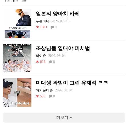
일본의 양아치 카레
푸른바다
2026. 07. 31.
1083
0
조상님들 열대야 피서법
라이츄
2026. 08. 04.
624
0
미대생 곽범이 그린 유재석 ㅋㅋ
아기물티슈
2026. 08. 04.
505
0
더보기