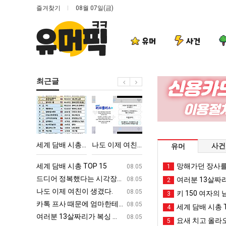
즐겨찾기
08월 07일(금)
유머
사건
최근글
세
나
엄
서
계
도
마
울
담
이
요
토
배
제
새
박
‘최고기온 42도 가능성도’
세계 담배 시총 TOP 15
나도 이제 여친이 생겼다.
엄마 요새는 꺄! 를 어떻게 쓰는지 알아?
서울 토박이 안재
사건
유머
시
여
는
이
총
친
꺄!
안
ㅋㅋ
세계 담배 시총 TOP 15
퇴사했다!!!!
망해가던 장사를
08.05
08.05
1
TOP
이
를
재
업
드디어 정복했다는 시각장애 근황
서울 토박이 안재현 "왜 서울로 독립해
08.05
08.05
여러분 13살짜
2
15
생
어
현
g
나도 이제 여친이 생겼다.
양산 기온 닷새째 40도 넘겨…‘최고기온 42도 가능성
08.05
08.05
키 150 여자의 
3
겼
떻
"왜
카톡 프사 때문에 엄마한테 혼남;;
이번에 아마존이 오픈ai에 75조 투자한
08.05
08.05
세계 담배 시총 T
4
다.
게
서
S
여러분 13살짜리가 복싱 좀 배웠다고 깝치는데 어떻게 할까요?
백종원이 알려주는 가장 최악의 창업과정 .
08.05
08.05
요새 치고 올라오
5