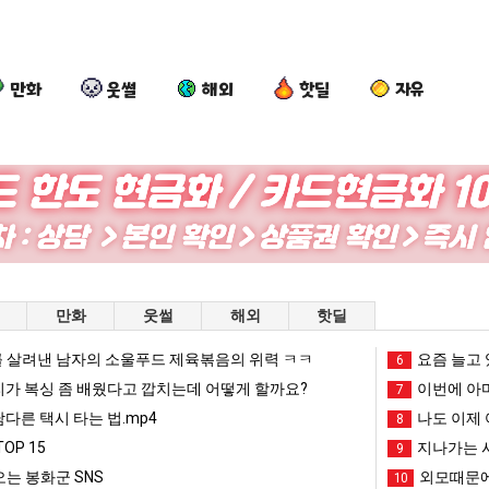
만화
웃썰
해외
핫딜
자유
이
양
세
나
번
산
계
도
에
기
담
이
아
온
배
제
현 "왜 서울로 독립해?"
이번에 아마존이 오픈ai에 75조 투자한 이유
양산 기온 닷새째 40도 넘겨…‘최고기온 42도 가능성도’
세계 담배 시총 TOP 15
나도 
만화
웃썰
해외
핫딜
마
닷
시
여
존
새
총
친
 살려낸 남자의 소울푸드 제육볶음의 위력 ㅋㅋ
망해가던 장사를 살려낸 남자의 소울푸드 제육볶음의 위력 ㅋㅋ
세계 담배 시총 TOP 1
요즘 늘고 
08.05
08.05
6
이
째
TOP
이
?"
외모때문에 인식 박살난 직업
드디어 정복했다는 시각장애
리가 복싱 좀 배웠다고 깝치는데 어떻게 할까요?
08.05
08.05
이번에 아마
7
오
40
15
생
도’
요즘 늘고 있다는 초등학생 등교거부.jpg
나도 이제 여친이 생겼
08.05
08.05
남다른 택시 타는 법.mp4
나도 이제 
8
픈
도
겼
 이유
엄마 요새는 꺄! 를 어떻게 쓰는지 알아?
카톡 프사 때문에 엄마한테 
08.05
08.05
OP 15
지나가는 시
9
ai
넘
다.
JPG
요새 치고 올라오는 봉화군 SNS
여러분 13살짜리가 복싱 좀 배웠다고 깝치는데 어떻게 
08.05
08.05
는 봉화군 SNS
외모때문에
10