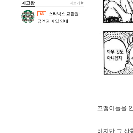
네고왕
더보기
스타벅스 교환권 ·
스타벅스 교환권 ·
AD
AD
금액권 매입 안내
금액권 매입 
꼬맹이들을 인
하지만 그 상