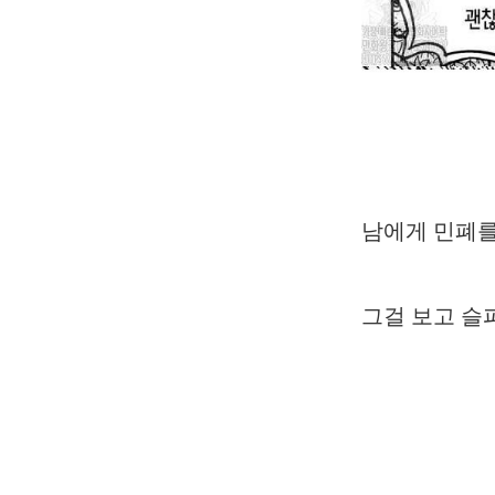
남에게 민폐를
그걸 보고 슬