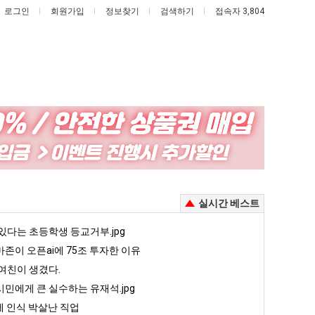
로그인
회원가입
정보찾기
검색하기
접속자 3,804
엄
서
마
울
요
토
새
박
이제 여친이 생겼다.
엄마 요새는 꺄! 를 어떻게 쓰는지 알아?
서울 토박이 안재현 "왜 서울로 독립해?"
실시간 베스트
는
이
꺄!
안
5
있다는 초등학생 등교거부.jpg
퇴사했다!!!!
08.05
08.05
를
재
 근황
서울 토박이 안재현 "왜 서울로 독립해?"
존이 오픈ai에 75조 투자한 이유
08.05
08.05
어
현
다.
양산 기온 닷새째 40도 넘겨…‘최고기온 42도 가능성도’
08.05
08.05
여친이 생겼다.
떻
"왜
혼남;;
이번에 아마존이 오픈ai에 75조 투자한 이유
08.05
08.05
민에게 큰 실수하는 유재석.jpg
게
서
할까요?
백종원이 알려주는 가장 최악의 창업과정 .JPG
08.05
08.05
 인식 박살난 직업