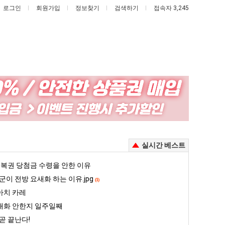
로그인
회원가입
정보찾기
검색하기
접속자 3,245
실시간 베스트
복권 당첨금 수령을 안한 이유
군이 전방 요새화 하는 이유.jpg
(1)
아치 카레
대화 안한지 일주일째
곧 끝난다!