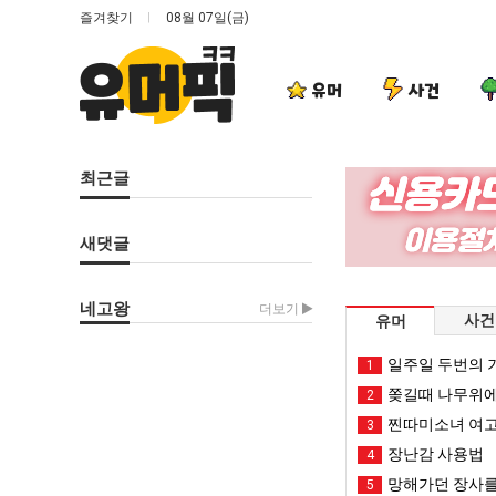
즐겨찾기
08월 07일(금)
유머
사건
최근글
새댓글
네고왕
더보기
사건
유머
일주일 두번의 기
1
쫒길때 나무위에
2
찐따미소녀 여고
3
장난감 사용법
4
망해가던 장사를
5