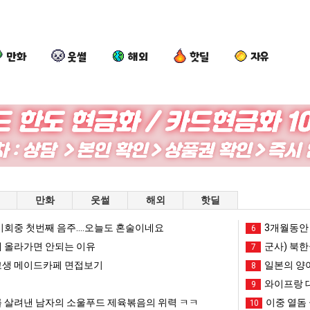
만화
웃썰
해외
핫딜
자유
만화
웃썰
해외
핫딜
회중 첫번째 음주....오늘도 혼술이네요
3개월동안 
6
 올라가면 안되는 이유
군사) 북한
7
생 메이드카페 면접보기
일본의 양
8
와이프랑 
9
 살려낸 남자의 소울푸드 제육볶음의 위력 ㅋㅋ
이중 열돔 
10