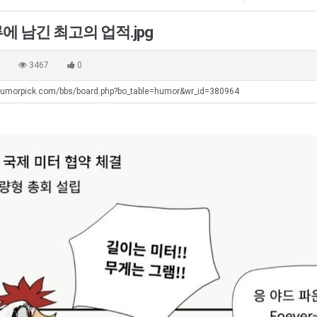
 남긴 최고의 업적.jpg
0
3467
0
humorpick.com/bbs/board.php?bo_table=humor&wr_id=380964