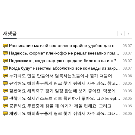
새댓글
Расписание матчей составлено крайне удобно для нашего часово…
08.07
Надеюсь, формат плей-офф не решат внезапно поменять. https:/…
08.07
Подскажите, когда стартуют продажи билетов на инт? https://g…
08.07
Когда будут известны абсолютно все команды из закрытых квали…
08.07
누가봐도 민둥 만들어서 탈북하는것들이나 뭔가 쳐들어오는 낌새를 미리 알아차리기 위함이지 저걸 전쟁준비라고 하…
08.06
유익해요 해외축구중계 링크 찾기 쉬워서 자주 와요. 참고로 무료스포츠중계 정보 확인할 때 출처 꼭 체크해요.…
08.05
잘봤어요 해외축구 경기 일정 한눈에 보기 좋아요. 덕분에 epl중계 볼 때 공식 중계 채널 먼저 찾아봐요. …
08.05
괜찮네요 실시간스포츠 정보 확인하기 좋아요. 그래도 epl중계 볼 때 공식 중계 채널 먼저 찾아봐요. 북마크…
08.05
공유해요 무료중계 찾을 때 여기가 제일 편해요. 그리고 무료스포츠중계 정보 확인할 때 출처 꼭 체크해요. 앞…
08.05
재밌네요 해외축구중계 링크 찾기 쉬워서 자주 와요. 그래서 해외축구중계도 정식 서비스로 봐야 안전해요. 다음…
08.05