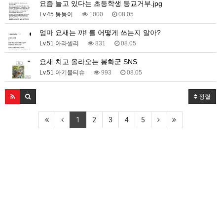
요즘 늘고 있다는 초등학생 등교거부.jpg
Lv.45 몽둥이
1000
08.05
엄마 요새는 꺄! 를 어떻게 쓰는지 알아?
Lv.51 아라셀리
831
08.05
요새 치고 올라오는 봉화군 SNS
Lv.51 아기물티슈
993
08.05
정렬
1
2
3
4
5