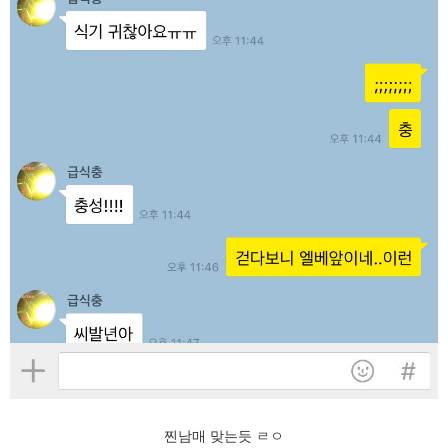
찐남매 맞는듯 ㄹㅇ