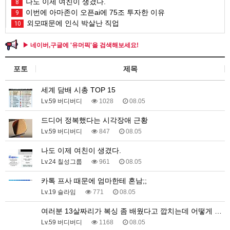
나도 이제 여친이 생겼다.
8
이번에 아마존이 오픈ai에 75조 투자한 이유
9
외모때문에 인식 박살난 직업
10
▶ 네이버,구글에 '유머픽'을 검색해보세요!
포토
제목
세계 담배 시총 TOP 15
Lv.59 버디버디
1028
08.05
드디어 정복했다는 시각장애 근황
Lv.59 버디버디
847
08.05
나도 이제 여친이 생겼다.
Lv.24 칠성그룹
961
08.05
카톡 프사 때문에 엄마한테 혼남;;
Lv.19 슬라임
771
08.05
여러분 13살짜리가 복싱 좀 배웠다고 깝치는데 어떻게 …
Lv.59 버디버디
1168
08.05