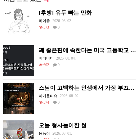
[후방] 유두 빠는 만화
라이츄
2026. 08. 02.
573
0
꽤 좋은편에 속한다는 미국 고등학교 급식.mp4
버디버디
2026. 08. 04.
602
0
스님이 고백하는 인생에서 가장 부끄러웠던 순간
아기물티슈
2026. 08. 02.
574
0
오늘 형사놀이한 썰
몽둥이
2026. 08. 01.