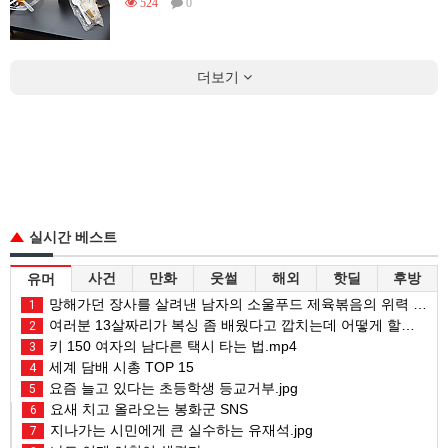
524
0
더보기
실시간 베스트
사건
만화
웃썰
해외
핫딜
후방
유머
망해가던 장사를 살려낸 남자의 소울푸드 제육볶음의 위력 ㅋㅋ
1
여러분 13살짜리가 복싱 좀 배웠다고 깝치는데 어떻게 할까요?
2
키 150 여자의 남다른 택시 타는 법.mp4
3
세계 담배 시총 TOP 15
4
요즘 늘고 있다는 초등학생 등교거부.jpg
5
요새 치고 올라오는 봉화군 SNS
6
지나가는 시민에게 큰 실수하는 유재석.jpg
7