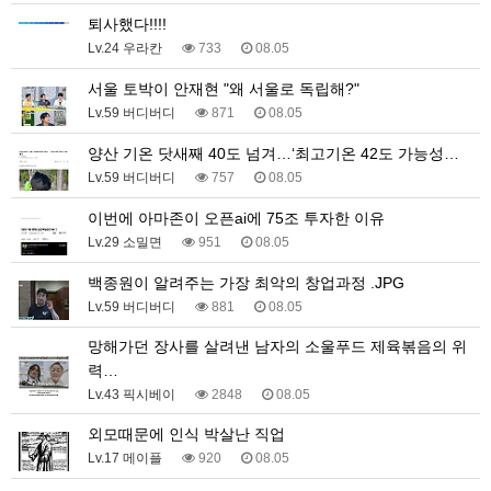
퇴사했다!!!!
Lv.24 우라칸
733
08.05
서울 토박이 안재현 "왜 서울로 독립해?"
Lv.59 버디버디
871
08.05
양산 기온 닷새째 40도 넘겨…‘최고기온 42도 가능성…
Lv.59 버디버디
757
08.05
이번에 아마존이 오픈ai에 75조 투자한 이유
Lv.29 소밀면
951
08.05
백종원이 알려주는 가장 최악의 창업과정 .JPG
Lv.59 버디버디
881
08.05
망해가던 장사를 살려낸 남자의 소울푸드 제육볶음의 위
력…
Lv.43 픽시베이
2848
08.05
외모때문에 인식 박살난 직업
Lv.17 메이플
920
08.05