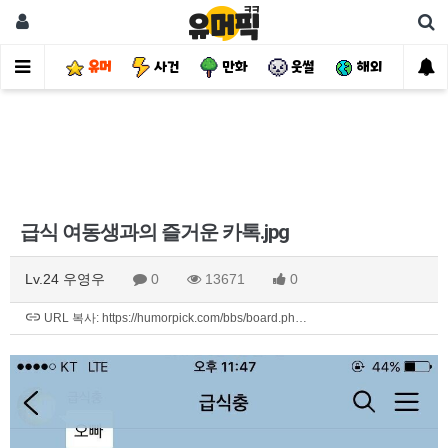
유머
사건
만화
웃썰
해외
핫
급식 여동생과의 즐거운 카톡.jpg
Lv.24 우영우
0
13671
0
URL 복사: https://humorpick.com/bbs/board.ph…