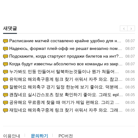
새댓글
Расписание матчей составлено крайне удобно для нашего часово…
08.07
Надеюсь, формат плей-офф не решат внезапно поменять. https:/…
08.07
Подскажите, когда стартуют продажи билетов на инт? https://g…
08.07
Когда будут известны абсолютно все команды из закрытых квали…
08.07
누가봐도 민둥 만들어서 탈북하는것들이나 뭔가 쳐들어오는 낌새를 미리 알아차리기 위함이지 저걸 전쟁준비라고 하…
08.06
유익해요 해외축구중계 링크 찾기 쉬워서 자주 와요. 참고로 무료스포츠중계 정보 확인할 때 출처 꼭 체크해요.…
08.05
잘봤어요 해외축구 경기 일정 한눈에 보기 좋아요. 덕분에 epl중계 볼 때 공식 중계 채널 먼저 찾아봐요. …
08.05
괜찮네요 실시간스포츠 정보 확인하기 좋아요. 그래도 epl중계 볼 때 공식 중계 채널 먼저 찾아봐요. 북마크…
08.05
공유해요 무료중계 찾을 때 여기가 제일 편해요. 그리고 무료스포츠중계 정보 확인할 때 출처 꼭 체크해요. 앞…
08.05
재밌네요 해외축구중계 링크 찾기 쉬워서 자주 와요. 그래서 해외축구중계도 정식 서비스로 봐야 안전해요. 다음…
08.05
이용안내
문의하기
PC버전