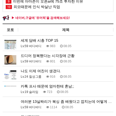
이번에 아마존이 오픈ai에 75조 투자한 이유
9
외모때문에 인식 박살난 직업
10
▶ 네이버,구글에 '유머픽'을 검색해보세요!
포토
제목
세계 담배 시총 TOP 15
Lv.59 버디버디
983
08.05
드디어 정복했다는 시각장애 근황
Lv.59 버디버디
801
08.05
나도 이제 여친이 생겼다.
Lv.24 칠성그룹
916
08.05
카톡 프사 때문에 엄마한테 혼남;;
Lv.19 슬라임
723
08.05
여러분 13살짜리가 복싱 좀 배웠다고 깝치는데 어떻게 …
Lv.59 버디버디
1114
08.05