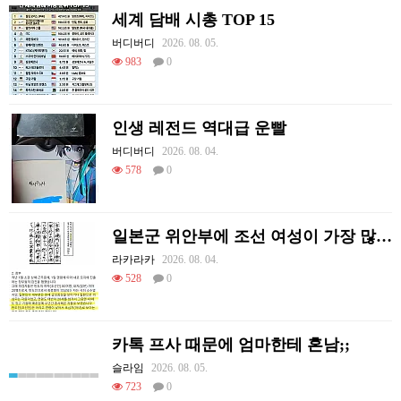
세계 담배 시총 TOP 15
버디버디
2026. 08. 05.
983
0
인생 레전드 역대급 운빨
버디버디
2026. 08. 04.
578
0
일본군 위안부에 조선 여성이 가장 많았던 이유
라카라카
2026. 08. 04.
528
0
카톡 프사 때문에 엄마한테 혼남;;
슬라임
2026. 08. 05.
723
0