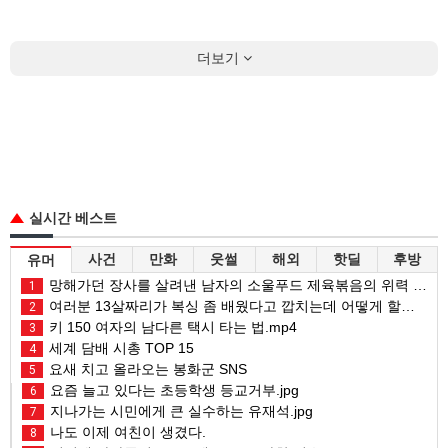
더보기
실시간 베스트
사건
만화
웃썰
해외
핫딜
후방
유머
망해가던 장사를 살려낸 남자의 소울푸드 제육볶음의 위력 ㅋㅋ
1
여러분 13살짜리가 복싱 좀 배웠다고 깝치는데 어떻게 할까요?
2
키 150 여자의 남다른 택시 타는 법.mp4
3
세계 담배 시총 TOP 15
4
요새 치고 올라오는 봉화군 SNS
5
요즘 늘고 있다는 초등학생 등교거부.jpg
6
지나가는 시민에게 큰 실수하는 유재석.jpg
7
나도 이제 여친이 생겼다.
8