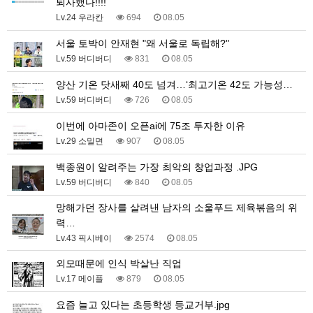
퇴사했다!!!!
Lv.24 우라칸
694
08.05
서울 토박이 안재현 "왜 서울로 독립해?"
Lv.59 버디버디
831
08.05
양산 기온 닷새째 40도 넘겨…‘최고기온 42도 가능성…
Lv.59 버디버디
726
08.05
이번에 아마존이 오픈ai에 75조 투자한 이유
Lv.29 소밀면
907
08.05
백종원이 알려주는 가장 최악의 창업과정 .JPG
Lv.59 버디버디
840
08.05
망해가던 장사를 살려낸 남자의 소울푸드 제육볶음의 위
력…
Lv.43 픽시베이
2574
08.05
외모때문에 인식 박살난 직업
Lv.17 메이플
879
08.05
요즘 늘고 있다는 초등학생 등교거부.jpg