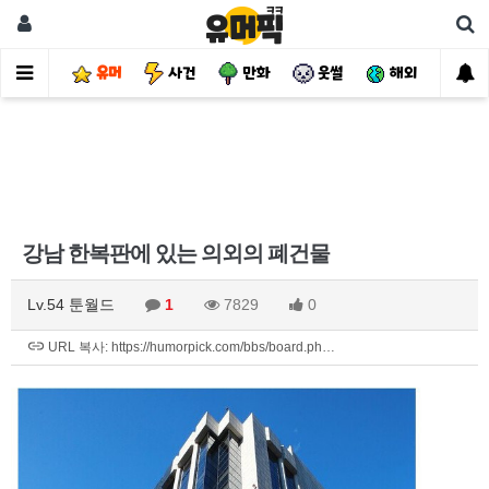
유머
사건
만화
웃썰
해외
핫
강남 한복판에 있는 의외의 폐건물
Lv.54 툰월드
1
7829
0
URL 복사: https://humorpick.com/bbs/board.ph…