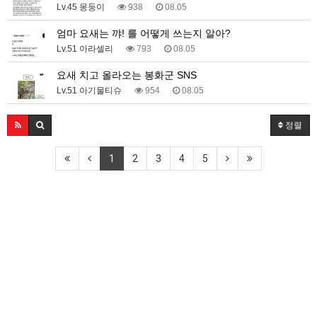
Lv.45 몽둥이
938
08.05
엄마 요새는 꺄! 를 어떻게 쓰는지 알아?
Lv.51 아라셀리
793
08.05
요새 치고 올라오는 봉화군 SNS
Lv.51 아기물티슈
954
08.05
정렬
1
2
3
4
5