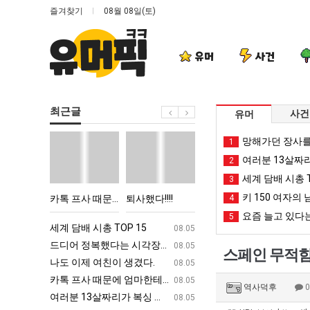
즐겨찾기
08월 08일(토)
유머
사건
최근글
사건
유머
카
퇴
서
양
망해가던 장사를
1
톡
사
울
산
여러분 13살짜
2
프
했
토
기
세계 담배 시총 T
3
사
다!!!!
박
온
키 150 여자의 
친이 생겼다.
카톡 프사 때문에 엄마한테 혼남;;
퇴사했다!!!!
서울 토박이 안재현 "왜 서울로 독립해?"
4
양산 기온 닷새째 40
때
이
닷
요즘 늘고 있다는
5
문
안
새
ㅋㅋ
세계 담배 시총 TOP 15
퇴사했다!!!!
08.05
08.05
에
재
째
업
드디어 정복했다는 시각장애 근황
서울 토박이 안재현 "왜 서울로 독립해
08.05
08.05
스페인 무적함
엄
현
40
g
나도 이제 여친이 생겼다.
양산 기온 닷새째 40도 넘겨…‘최고기온 42도 가능성
08.05
08.05
마
"왜
도
카톡 프사 때문에 엄마한테 혼남;;
이번에 아마존이 오픈ai에 75조 투자한
08.05
08.05
역사덕후
한
서
넘
S
여러분 13살짜리가 복싱 좀 배웠다고 깝치는데 어떻게 할까요?
백종원이 알려주는 가장 최악의 창업과정 .
08.05
08.05