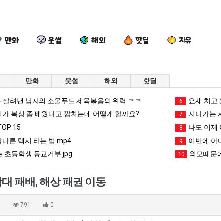
만화
웃썰
해외
핫딜
자유
만화
웃썰
해외
핫딜
백
나
카
퇴
 살려낸 남자의 소울푸드 제육볶음의 위력 ㅋㅋ
요새 치고 
6
종
도
톡
사
리가 복싱 좀 배웠다고 깝치는데 어떻게 할까요?
지나가는 시
7
원
이
프
했
OP 15
나도 이제 
8
이
제
사
다!!!
남다른 택시 타는 법.mp4
이번에 아마
도 넘겨…‘최고기온 42도 가능성도’
백종원이 알려주는 가장 최악의 창업과정 .JPG
나도 이제 여친이 생겼다.
카톡 프사 때문에 엄마한테 혼남;;
9
퇴사
알
여
때
 초등학생 등교거부.jpg
외모때문에
10
려
친
문
망해가던 장사를 살려낸 남자의 소울푸드 제육볶음의 위력 ㅋㅋ
세계 담배 시총 TOP 1
08.05
08.05
주
이
에
?"
외모때문에 인식 박살난 직업
드디어 정복했다는 시각장애
08.05
08.05
대 패배, 해상 패권 이동
는
생
엄
도’
요즘 늘고 있다는 초등학생 등교거부.jpg
나도 이제 여친이 생겼
08.05
08.05
가
겼
마
 이유
엄마 요새는 꺄! 를 어떻게 쓰는지 알아?
카톡 프사 때문에 엄마한테 
08.05
08.05
0
791
0
장
다.
한
JPG
요새 치고 올라오는 봉화군 SNS
여러분 13살짜리가 복싱 좀 배웠다고 깝치는데 어떻게 
08.05
08.05