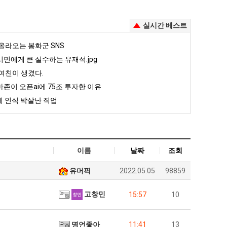
실시간 베스트
올라오는 봉화군 SNS
민에게 큰 실수하는 유재석.jpg
여친이 생겼다.
존이 오픈ai에 75조 투자한 이유
 인식 박살난 직업
이름
날짜
조회
유머픽
2022.05.05
98859
고창민
15:57
10
명언좋아
11:41
13