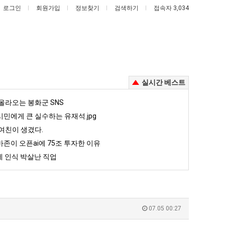
로그인
회원가입
정보찾기
검색하기
접속자 3,034
실시간 베스트
서
양
올라오는 봉화군 SNS
울
산
민에게 큰 실수하는 유재석.jpg
토
기
여친이 생겼다.
!
박
온
존이 오픈ai에 75조 투자한 이유
했다!!!!
서울 토박이 안재현 "왜 서울로 독립해?"
양산 기온 닷새째 40도 넘겨…‘최고기온 42도 가능성도’
이
닷
 인식 박살난 직업
안
새
5
퇴사했다!!!!
08.05
08.05
재
째
 근황
서울 토박이 안재현 "왜 서울로 독립해?"
08.05
08.05
현
40
다.
양산 기온 닷새째 40도 넘겨…‘최고기온 42도 가능성도’
08.05
08.05
"왜
도
혼남;;
이번에 아마존이 오픈ai에 75조 투자한 이유
08.05
08.05
07.05 00:27
서
넘
할까요?
백종원이 알려주는 가장 최악의 창업과정 .JPG
08.05
08.05