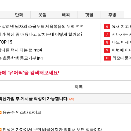
스타벅스 교환권 ·
AD
만화
웃썰
해외
핫딜
후방
안내
금액권 매입 안내
 살려낸 남자의 소울푸드 제육볶음의 위력 ㅋㅋ
요새 치고 
6
리가 복싱 좀 배웠다고 깝치는데 어떻게 할까요?
지나가는 시
7
OP 15
나도 이제 
8
남다른 택시 타는 법.mp4
이번에 아마
9
 초등학생 등교거부.jpg
외모때문에
10
글에 '유머픽'을 검색해보세요!
제목
회원가입 후 게시글 작성이 가능합니다.
(26)
윤공주 인스타 라이브
인생은 가까이서 보면 비극이지만 멀리서 보면 희극이다