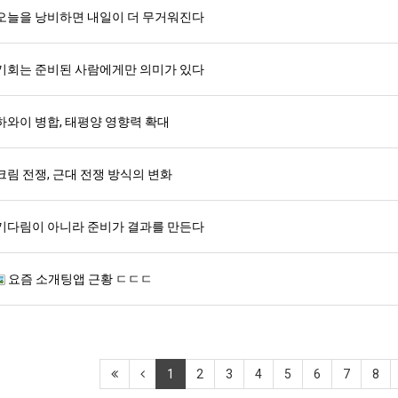
오늘을 낭비하면 내일이 더 무거워진다
기회는 준비된 사람에게만 의미가 있다
하와이 병합, 태평양 영향력 확대
크림 전쟁, 근대 전쟁 방식의 변화
기다림이 아니라 준비가 결과를 만든다
요즘 소개팅앱 근황 ㄷㄷㄷ
1
2
3
4
5
6
7
8