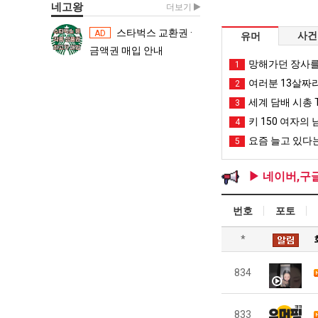
네고왕
더보기
스타벅스 교환권 ·
스타벅스 교환권 ·
AD
AD
사건
유머
금액권 매입 안내
금액권 매입 
망해가던 장사를
1
여러분 13살짜
2
세계 담배 시총 T
3
키 150 여자의 
4
요즘 늘고 있다는
5
▶ 네이버,구
번호
포토
*
834
833