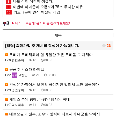
나도 이제 여친이 생겼다.
8
이번에 아마존이 오픈ai에 75조 투자한 이유
9
외모때문에 인식 박살난 직업
10
▶ 네이버,구글에 '유머픽'을 검색해보세요!
제목
[알림]
회원가입 후 게시글 작성이 가능합니다.
26
우리가 두려워해야 할 유일한 것은 두려움 그 자체다
Lv.9 명언좋아
10
08.08
윤공주 인스타 라이브
Lv.2
고창민
21
08.08
인생은 가까이서 보면 비극이지만 멀리서 보면 희극이다
Lv.9 명언좋아
16
08.08
제임스 쿡의 항해, 태평양 탐사의 확대
Lv.7 역사덕후
71
08.08
테르모필레 전투, 소수의 병력이 페르시아 대군을 막아서…