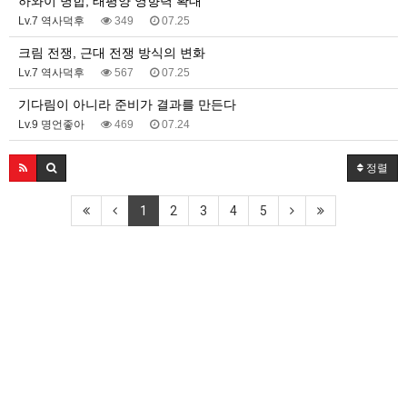
하와이 병합, 태평양 영향력 확대
Lv.7 역사덕후
349
07.25
크림 전쟁, 근대 전쟁 방식의 변화
Lv.7 역사덕후
567
07.25
기다림이 아니라 준비가 결과를 만든다
Lv.9 명언좋아
469
07.24
정렬
1
2
3
4
5