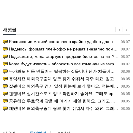
새댓글
Расписание матчей составлено крайне удобно для нашего часово…
08.07
Надеюсь, формат плей-офф не решат внезапно поменять. https:/…
08.07
Подскажите, когда стартуют продажи билетов на инт? https://g…
08.07
Когда будут известны абсолютно все команды из закрытых квали…
08.07
누가봐도 민둥 만들어서 탈북하는것들이나 뭔가 쳐들어오는 낌새를 미리 알아차리기 위함이지 저걸 전쟁준비라고 하…
08.06
유익해요 해외축구중계 링크 찾기 쉬워서 자주 와요. 참고로 무료스포츠중계 정보 확인할 때 출처 꼭 체크해요.…
08.05
잘봤어요 해외축구 경기 일정 한눈에 보기 좋아요. 덕분에 epl중계 볼 때 공식 중계 채널 먼저 찾아봐요. …
08.05
괜찮네요 실시간스포츠 정보 확인하기 좋아요. 그래도 epl중계 볼 때 공식 중계 채널 먼저 찾아봐요. 북마크…
08.05
공유해요 무료중계 찾을 때 여기가 제일 편해요. 그리고 무료스포츠중계 정보 확인할 때 출처 꼭 체크해요. 앞…
08.05
재밌네요 해외축구중계 링크 찾기 쉬워서 자주 와요. 그래서 해외축구중계도 정식 서비스로 봐야 안전해요. 다음…
08.05