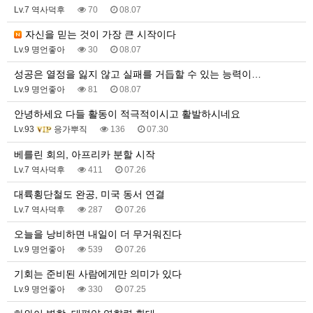
Lv.7 역사덕후
70
08.07
자신을 믿는 것이 가장 큰 시작이다
Lv.9 명언좋아
30
08.07
성공은 열정을 잃지 않고 실패를 거듭할 수 있는 능력이…
Lv.9 명언좋아
81
08.07
안녕하세요 다들 활동이 적극적이시고 활발하시네요
Lv.93
응가뿌직
136
07.30
베를린 회의, 아프리카 분할 시작
Lv.7 역사덕후
411
07.26
대륙횡단철도 완공, 미국 동서 연결
Lv.7 역사덕후
287
07.26
오늘을 낭비하면 내일이 더 무거워진다
Lv.9 명언좋아
539
07.26
기회는 준비된 사람에게만 의미가 있다
Lv.9 명언좋아
330
07.25