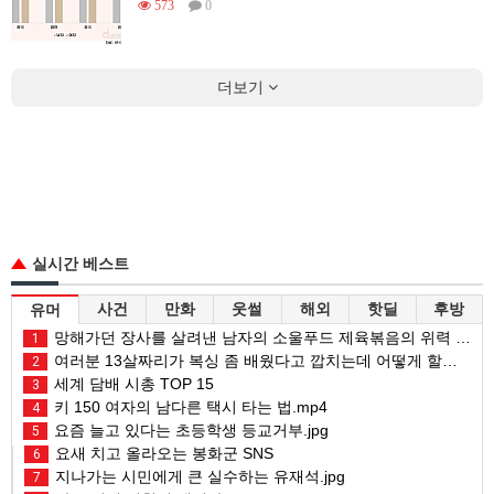
573
0
더보기
실시간 베스트
사건
만화
웃썰
해외
핫딜
후방
유머
망해가던 장사를 살려낸 남자의 소울푸드 제육볶음의 위력 ㅋㅋ
1
여러분 13살짜리가 복싱 좀 배웠다고 깝치는데 어떻게 할까요?
2
세계 담배 시총 TOP 15
3
키 150 여자의 남다른 택시 타는 법.mp4
4
요즘 늘고 있다는 초등학생 등교거부.jpg
5
요새 치고 올라오는 봉화군 SNS
6
지나가는 시민에게 큰 실수하는 유재석.jpg
7