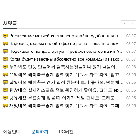
새댓글
Расписание матчей составлено крайне удобно для нашего часово…
08.07
Надеюсь, формат плей-офф не решат внезапно поменять. https:/…
08.07
Подскажите, когда стартуют продажи билетов на инт? https://g…
08.07
Когда будут известны абсолютно все команды из закрытых квали…
08.07
누가봐도 민둥 만들어서 탈북하는것들이나 뭔가 쳐들어오는 낌새를 미리 알아차리기 위함이지 저걸 전쟁준비라고 하…
08.06
유익해요 해외축구중계 링크 찾기 쉬워서 자주 와요. 참고로 무료스포츠중계 정보 확인할 때 출처 꼭 체크해요.…
08.05
잘봤어요 해외축구 경기 일정 한눈에 보기 좋아요. 덕분에 epl중계 볼 때 공식 중계 채널 먼저 찾아봐요. …
08.05
괜찮네요 실시간스포츠 정보 확인하기 좋아요. 그래도 epl중계 볼 때 공식 중계 채널 먼저 찾아봐요. 북마크…
08.05
공유해요 무료중계 찾을 때 여기가 제일 편해요. 그리고 무료스포츠중계 정보 확인할 때 출처 꼭 체크해요. 앞…
08.05
재밌네요 해외축구중계 링크 찾기 쉬워서 자주 와요. 그래서 해외축구중계도 정식 서비스로 봐야 안전해요. 다음…
08.05
이용안내
문의하기
PC버전