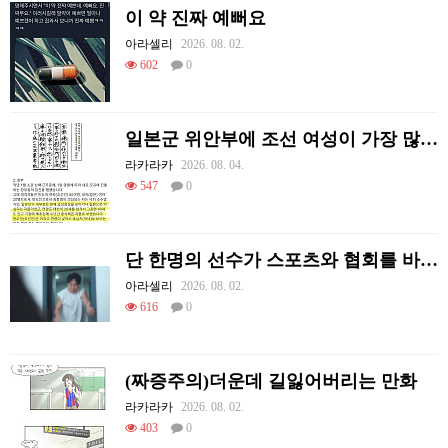
이 약 진짜 예뻐요
아라셀리
2026. 08. 02.
602
0
일본군 위안부에 조선 여성이 가장 많았던 이유
라카라카
2026. 08. 04.
547
0
단 한명의 선수가 스포츠와 협회를 바꿔 버린 사례.jpg
아라셀리
2026. 08. 02.
616
0
(짜증주의)더운데 길잃어버리는 만화
라카라카
2026. 08. 02.
403
0