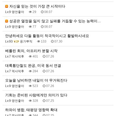
자신을 믿는 것이 가장 큰 시작이다
Lv.9 명언좋아
29
08.07
성공은 열정을 잃지 않고 실패를 거듭할 수 있는 능력이…
Lv.9 명언좋아
77
08.07
안녕하세요 다들 활동이 적극적이시고 활발하시네요
Lv.93
응가뿌직
133
07.30
베를린 회의, 아프리카 분할 시작
Lv.7 역사덕후
401
07.26
대륙횡단철도 완공, 미국 동서 연결
Lv.7 역사덕후
284
07.26
오늘을 낭비하면 내일이 더 무거워진다
Lv.9 명언좋아
523
07.26
기회는 준비된 사람에게만 의미가 있다
Lv.9 명언좋아
328
07.25
하와이 병합, 태평양 영향력 확대
Lv.7 역사덕후
344
07.25