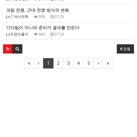
크림 전쟁, 근대 전쟁 방식의 변화
Lv.7 역사덕후
559
07.25
기다림이 아니라 준비가 결과를 만든다
Lv.9 명언좋아
464
07.24
정렬
1
2
3
4
5