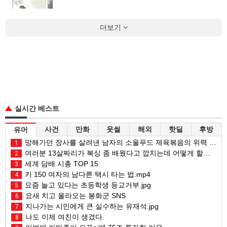
더보기
실시간 베스트
사건
만화
웃썰
해외
핫딜
후방
유머
망해가던 장사를 살려낸 남자의 소울푸드 제육볶음의 위력 ㅋㅋ
1
여러분 13살짜리가 복싱 좀 배웠다고 깝치는데 어떻게 할까요?
2
세계 담배 시총 TOP 15
3
키 150 여자의 남다른 택시 타는 법.mp4
4
요즘 늘고 있다는 초등학생 등교거부.jpg
5
요새 치고 올라오는 봉화군 SNS
6
지나가는 시민에게 큰 실수하는 유재석.jpg
7
나도 이제 여친이 생겼다.
8