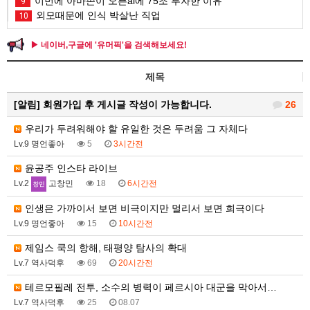
이번에 아마존이 오픈ai에 75조 투자한 이유
9
외모때문에 인식 박살난 직업
10
▶ 네이버,구글에 '유머픽'을 검색해보세요!
제목
[알림]
회원가입 후 게시글 작성이 가능합니다.
26
우리가 두려워해야 할 유일한 것은 두려움 그 자체다
Lv.9 명언좋아
5
3시간전
윤공주 인스타 라이브
Lv.2
고창민
18
6시간전
인생은 가까이서 보면 비극이지만 멀리서 보면 희극이다
Lv.9 명언좋아
15
10시간전
제임스 쿡의 항해, 태평양 탐사의 확대
Lv.7 역사덕후
69
20시간전
테르모필레 전투, 소수의 병력이 페르시아 대군을 막아서…
Lv.7 역사덕후
25
08.07