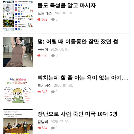
물도 특성을 알고 마시자
포트리쯔
2026. 07. 30.
632
0
펌) 어릴 때 이틀동안 잠만 잤던 썰
몽둥이
2026. 08. 03.
406
0
빡치는데 할 줄 아는 욕이 없는 아기.Manhwa
픽시베이
2026. 07. 30.
345
0
장난으로 사람 죽인 미국 10대 5명
김밤비
2026. 07. 30.
534
0