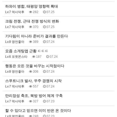
하와이 병합, 태평양 영향력 확대
Lv.7 역사덕후
282
07.25
크림 전쟁, 근대 전쟁 방식의 변화
Lv.7 역사덕후
370
07.25
기다림이 아니라 준비가 결과를 만든다
Lv.8 명언좋아
389
07.24
요즘 소개팅앱 근황 ㄷㄷㄷ
Lv.6 포켓몬스타
187
07.24
행동은 모든 것을 바꾸는 시작점이다
Lv.8 명언좋아
306
07.24
스푸트니크 발사, 우주 경쟁의 시작
Lv.7 역사덕후
557
07.24
만리장성 축조, 북방 방어 체계 구축
Lv.7 역사덕후
327
07.23
할 수 있다고 믿으면 이미 반은 온 것이다
Lv.8 명언좋아
248
07.23