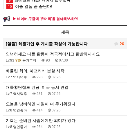
와이프랑 대화 안한지 일주일째
9
이중 열돔 곧 끝난다!
10
▶ 네이버,구글에 '유머픽'을 검색해보세요!
제목
[알림]
회원가입 후 게시글 작성이 가능합니다.
26
안녕하세요 다들 활동이 적극적이시고 활발하시네요
Lv.93
응가뿌직
93
07.30
베를린 회의, 아프리카 분할 시작
Lv.7 역사덕후
298
07.26
대륙횡단철도 완공, 미국 동서 연결
Lv.7 역사덕후
231
07.26
오늘을 낭비하면 내일이 더 무거워진다
Lv.8 명언좋아
414
07.26
기회는 준비된 사람에게만 의미가 있다
Lv.8 명언좋아
264
07.25