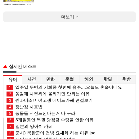
더보기
실시간 베스트
사건
만화
웃썰
해외
핫딜
후방
유머
일주일 두번의 기회중 첫번째 음주....오늘도 혼술이네요
1
쫒길때 나무위에 올라가면 안되는 이유
2
찐따미소녀 여고생 메이드카페 면접보기
3
장난감 사용법
4
동물들 지진느낀다는거 다 구라
5
3개월동안 복권 당첨금 수령을 안한 이유
6
일본의 양아치 카레
7
군사) 북한군이 전방 요새화 하는 이유.jpg
8