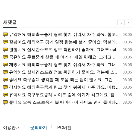
새댓글
유익해요 해외축구중계 링크 찾기 쉬워서 자주 와요. 참고로 무료스포츠중계 정보 확인할 때 출처 꼭 체크해요.…
08.05
잘봤어요 해외축구 경기 일정 한눈에 보기 좋아요. 덕분에 epl중계 볼 때 공식 중계 채널 먼저 찾아봐요. …
08.05
괜찮네요 실시간스포츠 정보 확인하기 좋아요. 그래도 epl중계 볼 때 공식 중계 채널 먼저 찾아봐요. 북마크…
08.05
공유해요 무료중계 찾을 때 여기가 제일 편해요. 그리고 무료스포츠중계 정보 확인할 때 출처 꼭 체크해요. 앞…
08.05
재밌네요 해외축구중계 링크 찾기 쉬워서 자주 와요. 그래서 해외축구중계도 정식 서비스로 봐야 안전해요. 다음…
08.05
유익해요 실시간스포츠 정보 확인하기 좋아요. 덕분에 스포츠중계는 합법적인 경로로만 시청하려 해요. 좋은 정보…
08.05
좋네요 축구중계 생각할 때 도움 되는 팁이 많네요. 그런데 해외축구중계도 정식 서비스로 봐야 안전해요. 다음…
08.05
감사해요 해외축구중계 링크 찾기 쉬워서 자주 와요. 어쨌든 축구무료중계도 합법적인 곳에서 봐야 마음 편해요.…
08.05
유익해요 축구무료중계 사이트 중에 여기가 최고예요. 참고로 축구무료중계도 합법적인 곳에서 봐야 마음 편해요.…
08.05
좋네요 요즘 스포츠중계 볼 때마다 이 사이트 먼저 들어와요. 그나저나 epl중계 볼 때 공식 중계 채널 먼저…
08.05
이용안내
문의하기
PC버전