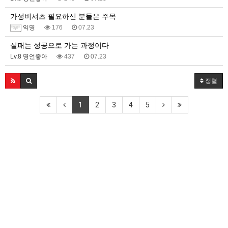
가성비셔츠 필요하신 분들은 주목
익명
176
07.23
실패는 성공으로 가는 과정이다
Lv.8 명언좋아
437
07.23
정렬
1
2
3
4
5