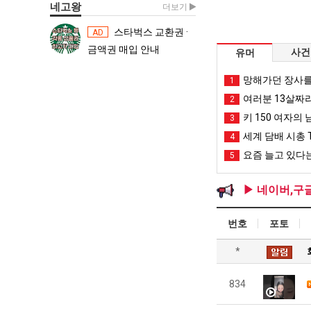
네고왕
더보기
스타벅스 교환권 ·
스타벅스 교환권 ·
AD
AD
금액권 매입 안내
금액권 매입 
사건
유머
망해가던 장사를
1
여러분 13살짜
2
키 150 여자의 
3
세계 담배 시총 T
4
요즘 늘고 있다는
5
▶ 네이버,구
번호
포토
*
834