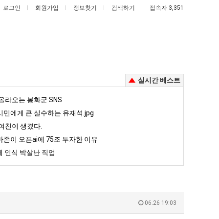
로그인
회원가입
정보찾기
검색하기
접속자 3,351
실시간 베스트
여
카
올라오는 봉화군 SNS
러
톡
민에게 큰 실수하는 유재석.jpg
분
프
여친이 생겼다.
13
사
존이 오픈ai에 75조 투자한 이유
살려낸 남자의 소울푸드 제육볶음의 위력 ㅋㅋ
여러분 13살짜리가 복싱 좀 배웠다고 깝치는데 어떻게 할까요?
카톡 프사 때문에 엄마한테 혼남;;
살
때
 인식 박살난 직업
짜
문
5
퇴사했다!!!!
08.05
08.05
리
에
 근황
서울 토박이 안재현 "왜 서울로 독립해?"
08.05
08.05
가
엄
다.
양산 기온 닷새째 40도 넘겨…‘최고기온 42도 가능성도’
08.05
08.05
복
마
혼남;;
이번에 아마존이 오픈ai에 75조 투자한 이유
08.05
08.05
06.26 19:03
싱
한
할까요?
백종원이 알려주는 가장 최악의 창업과정 .JPG
08.05
08.05