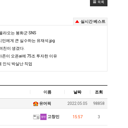
목록
실시간 베스트
올라오는 봉화군 SNS
민에게 큰 실수하는 유재석.jpg
여친이 생겼다.
존이 오픈ai에 75조 투자한 이유
 인식 박살난 직업
이름
날짜
조회
유머픽
2022.05.05
98858
고창민
15:57
3