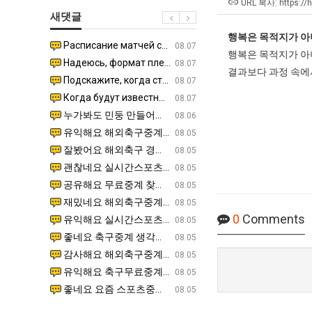
남
좀
테
URL 복사: https://
새댓글
자
배
혼
의
웠
행복은 목적지가 아
남;;
Расписание матчей составлено крайне удобно для нашего часово…
좋네요 해외축구중계 링크 찾기 쉬워서 자주 와요. 참고로 무료중계라도 저작권 지켜야죠. 계속 업데이트 부
08.04
08.07
소
다
행복은 목적지가 아니
Надеюсь, формат плей-офф не решат внезапно поменять. https:/…
감사해요 축구중계 생각할 때 도움 되는 팁이 많네요. 참고로 해외축구중계도 정식 서비스로 봐야 안전해요.
07.30
08.07
울
고
결과보다 과정 속에
Подскажите, когда стартуют продажи билетов на инт? https://g…
좋네요 epl중계 일정 확인할 때 유용해요. 아무튼 축구중계 보면서 불법 사이트는 피해요. 다음 경
07.26
08.07
푸
깝
Когда будут известны абсолютно все команды из закрытых квали…
감사해요 무료중계 찾을 때 여기가 제일 편해요. 그래도 무료스포츠중계 정보 확인할 때 출처 꼭 체크해요.
07.21
08.07
드
치
누가봐도 민둥 만들어서 탈북하는것들이나 뭔가 쳐들어오는 낌새를 미리 알아차리기 위함이지 저걸 전쟁준비라고 하…
좋네요 해외축구중계 링크 찾기 쉬워서 자주 와요. 그런데 epl중계 볼 때 공식 중계 채널 먼저 찾아봐요
07.17
08.06
제
는
유익해요 해외축구중계 링크 찾기 쉬워서 자주 와요. 참고로 무료스포츠중계 정보 확인할 때 출처 꼭 체크해요.…
재밌네요 스포츠무료중계 정보 정리가 깔끔해요. 그리고 축구중계 보면서 불법 사이트는 피해요. 다음
08.05
육
데
잘봤어요 해외축구 경기 일정 한눈에 보기 좋아요. 덕분에 epl중계 볼 때 공식 중계 채널 먼저 찾아봐요. …
좋네요 무료스포츠중계 찾는데 시간 절약돼요. 아무튼 epl중계 볼 때 공식 중계 채널 먼저 찾아봐
08.05
볶
어
괜찮네요 실시간스포츠 정보 확인하기 좋아요. 그래도 epl중계 볼 때 공식 중계 채널 먼저 찾아봐요. 북마크…
공유해요 해외축구중계 링크 찾기 쉬워서 자주 와요. 아무튼 해외축구중계도 정식 서비스로 봐야 안전
08.05
음
떻
공유해요 무료중계 찾을 때 여기가 제일 편해요. 그리고 무료스포츠중계 정보 확인할 때 출처 꼭 체크해요. 앞…
재밌네요 해외축구중계 링크 찾기 쉬워서 자주 와요. 아무튼 해외축구중계도 정식 서비스로 봐야 안전
08.05
의
게
재밌네요 해외축구중계 링크 찾기 쉬워서 자주 와요. 그래서 해외축구중계도 정식 서비스로 봐야 안전해요. 다음…
잘봤어요 epl중계 일정 확인할 때 유용해요. 그리고 스포츠무료중계 찾을 때 신뢰할 수 있는 곳만 
08.05
위
할
0
Comments
유익해요 실시간스포츠 정보 확인하기 좋아요. 덕분에 스포츠중계는 합법적인 경로로만 시청하려 해요. 좋은 정보…
좋네요 해외축구중계 링크 찾기 쉬워서 자주 와요. 그나저나 실시간스포츠 볼 때 공식 채널 우선 확인해요.
08.05
력
까
좋네요 축구중계 생각할 때 도움 되는 팁이 많네요. 그런데 해외축구중계도 정식 서비스로 봐야 안전해요. 다음…
도움돼요 축구무료중계 사이트 중에 여기가 최고예요. 그래도 스포츠무료중계 찾을 때 신뢰할 수 있는
08.05
ㅋ
요?
감사해요 해외축구중계 링크 찾기 쉬워서 자주 와요. 어쨌든 축구무료중계도 합법적인 곳에서 봐야 마음 편해요.…
괜찮네요 실시간스포츠 정보 확인하기 좋아요. 덕분에 스포츠무료중계 찾을 때 신뢰할 수 있는 곳만 
08.05
ㅋ
유익해요 축구무료중계 사이트 중에 여기가 최고예요. 참고로 축구무료중계도 합법적인 곳에서 봐야 마음 편해요.…
괜찮네요 무료중계 찾을 때 여기가 제일 편해요. 그런데 해외축구 경기 볼 때 정식 스트리밍 서비스 이용해
08.05
좋네요 요즘 스포츠중계 볼 때마다 이 사이트 먼저 들어와요. 그나저나 epl중계 볼 때 공식 중계 채널 먼저…
잘봤어요 해외축구 경기 일정 한눈에 보기 좋아요. 그런데 무료중계라도 저작권 지켜야죠. 앞으로도 자주 들
08.05