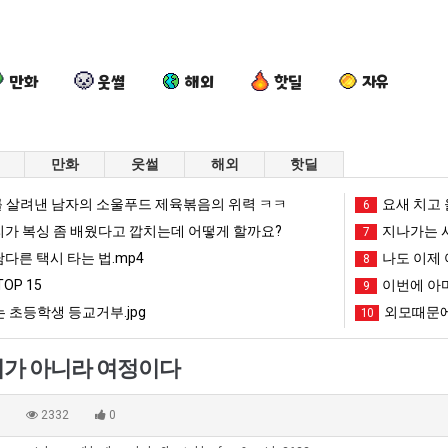
만화
웃썰
해외
핫딜
자유
만화
웃썰
해외
핫딜
요
이
나
망
 살려낸 남자의 소울푸드 제육볶음의 위력 ㅋㅋ
요새 치고 
6
즘
번
도
해
리가 복싱 좀 배웠다고 깝치는데 어떻게 할까요?
지나가는 시
7
늘
에
이
가
남다른 택시 타는 법.mp4
나도 이제 
8
고
아
제
던
OP 15
이번에 아마
문에 엄마한테 혼남;;
요즘 늘고 있다는 초등학생 등교거부.jpg
이번에 아마존이 오픈ai에 75조 투자한 이유
나도 이제 여친이 생겼다.
9
망해가던 장사를 
있
마
여
장
 초등학생 등교거부.jpg
외모때문에
10
다
존
친
사
망해가던 장사를 살려낸 남자의 소울푸드 제육볶음의 위력 ㅋㅋ
세계 담배 시총 TOP 1
08.05
08.05
는
이
이
를
?"
외모때문에 인식 박살난 직업
드디어 정복했다는 시각장애
08.05
08.05
가 아니라 여정이다
초
오
생
살
도’
요즘 늘고 있다는 초등학생 등교거부.jpg
나도 이제 여친이 생겼
08.05
08.05
등
픈
겼
려
 이유
엄마 요새는 꺄! 를 어떻게 쓰는지 알아?
카톡 프사 때문에 엄마한테 
08.05
08.05
0
2332
0
학
ai
다.
낸
JPG
요새 치고 올라오는 봉화군 SNS
여러분 13살짜리가 복싱 좀 배웠다고 깝치는데 어떻게 
08.05
08.05