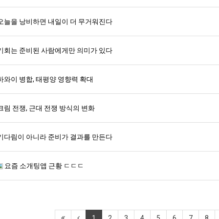
오늘을 낭비하면 내일이 더 무거워진다
기회는 준비된 사람에게만 의미가 있다
하와이 병합, 태평양 영향력 확대
크림 전쟁, 근대 전쟁 방식의 변화
기다림이 아니라 준비가 결과를 만든다
요즘 소개팅앱 근황 ㄷㄷㄷ
1
2
3
4
5
6
7
8