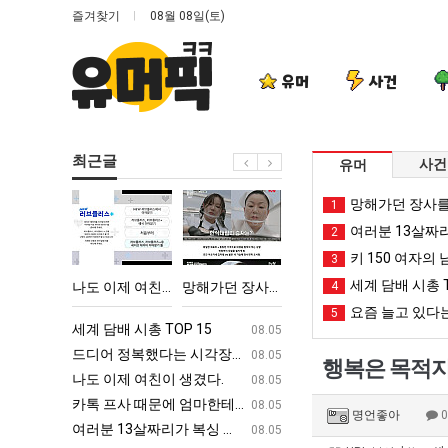
즐겨찾기
08월 08일(토)
유머
사건
최근글
사건
유머
나
망
여
카
망해가던 장사를
1
도
해
러
톡
여러분 13살짜
2
이
가
분
프
키 150 여자의 
3
제
던
13
사
세계 담배 시총 T
에 75조 투자한 이유
나도 이제 여친이 생겼다.
망해가던 장사를 살려낸 남자의 소울푸드 제육볶음의 위력 ㅋㅋ
여러분 13살짜리가 복싱 좀 배웠다고 깝치는데 어떻게 할까요?
4
카톡 프사 때
여
장
살
때
요즘 늘고 있다는
5
친
사
짜
문
ㅋㅋ
세계 담배 시총 TOP 15
퇴사했다!!!!
08.05
08.05
이
를
리
에
업
드디어 정복했다는 시각장애 근황
서울 토박이 안재현 "왜 서울로 독립해
08.05
08.05
행복은 목적지
생
살
가
엄
g
나도 이제 여친이 생겼다.
양산 기온 닷새째 40도 넘겨…‘최고기온 42도 가능성
08.05
08.05
겼
려
복
마
카톡 프사 때문에 엄마한테 혼남;;
이번에 아마존이 오픈ai에 75조 투자한
08.05
08.05
명언좋아
다.
낸
싱
한
S
여러분 13살짜리가 복싱 좀 배웠다고 깝치는데 어떻게 할까요?
백종원이 알려주는 가장 최악의 창업과정 .
08.05
08.05