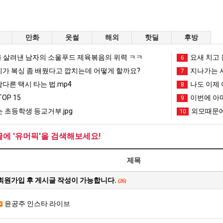
스타벅스 교환권 ·
AD
안내
금액권 매입 안내
만화
웃썰
해외
핫딜
후방
 살려낸 남자의 소울푸드 제육볶음의 위력 ㅋㅋ
요새 치고 
6
리가 복싱 좀 배웠다고 깝치는데 어떻게 할까요?
지나가는 시
7
남다른 택시 타는 법.mp4
나도 이제 
8
OP 15
이번에 아마
9
 초등학생 등교거부.jpg
외모때문에
10
글에 '유머픽'을 검색해보세요!
제목
회원가입 후 게시글 작성이 가능합니다.
(26)
윤공주 인스타 라이브