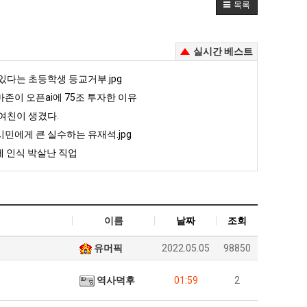
목록
실시간 베스트
있다는 초등학생 등교거부.jpg
존이 오픈ai에 75조 투자한 이유
여친이 생겼다.
민에게 큰 실수하는 유재석.jpg
 인식 박살난 직업
이름
날짜
조회
유머픽
2022.05.05
98850
역사덕후
01:59
2