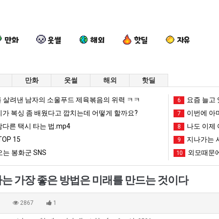
만화
웃썰
해외
핫딜
자유
만화
웃썰
해외
핫딜
망
드
요
백
 살려낸 남자의 소울푸드 제육볶음의 위력 ㅋㅋ
요즘 늘고 
6
해
디
즘
종
리가 복싱 좀 배웠다고 깝치는데 어떻게 할까요?
이번에 아마
7
가
어
늘
원
남다른 택시 타는 법.mp4
나도 이제 
8
던
정
고
이
OP 15
지나가는 시
문에 엄마한테 혼남;;
망해가던 장사를 살려낸 남자의 소울푸드 제육볶음의 위력 ㅋㅋ
드디어 정복했다는 시각장애 근황
요즘 늘고 있다는 초등학생 등교거부.jpg
9
백종원이 알려
장
복
있
알
는 봉화군 SNS
외모때문에
10
사
했
다
려
망해가던 장사를 살려낸 남자의 소울푸드 제육볶음의 위력 ㅋㅋ
세계 담배 시총 TOP 1
08.05
08.05
를
다
는
주
?"
외모때문에 인식 박살난 직업
드디어 정복했다는 시각장애
08.05
08.05
는 가장 좋은 방법은 미래를 만드는 것이다
살
는
초
는
도’
요즘 늘고 있다는 초등학생 등교거부.jpg
나도 이제 여친이 생겼
08.05
08.05
려
시
등
가
 이유
엄마 요새는 꺄! 를 어떻게 쓰는지 알아?
카톡 프사 때문에 엄마한테 
08.05
08.05
0
2867
1
낸
각
학
장
JPG
요새 치고 올라오는 봉화군 SNS
여러분 13살짜리가 복싱 좀 배웠다고 깝치는데 어떻게 
08.05
08.05