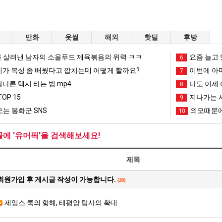
스타벅스 교환권 ·
AD
안내
금액권 매입 안내
만화
웃썰
해외
핫딜
후방
 살려낸 남자의 소울푸드 제육볶음의 위력 ㅋㅋ
요즘 늘고 
6
리가 복싱 좀 배웠다고 깝치는데 어떻게 할까요?
이번에 아마
7
남다른 택시 타는 법.mp4
나도 이제 
8
OP 15
지나가는 시
9
는 봉화군 SNS
외모때문에
10
글에 '유머픽'을 검색해보세요!
제목
회원가입 후 게시글 작성이 가능합니다.
(26)
제임스 쿡의 항해, 태평양 탐사의 확대