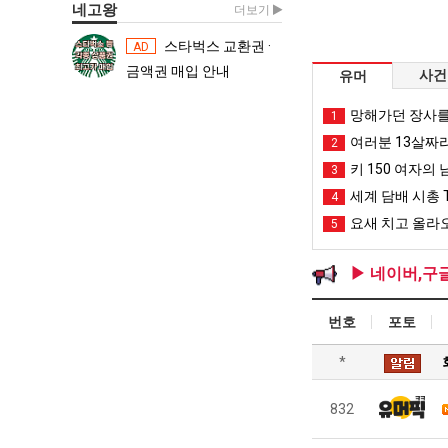
네고왕
더보기
스타벅스 교환권 ·
스타벅스 교환권 ·
AD
AD
금액권 매입 안내
금액권 매입 
사건
유머
망해가던 장사를
1
여러분 13살짜
2
키 150 여자의 
3
세계 담배 시총 T
4
요새 치고 올라오
5
▶ 네이버,구
번호
포토
*
832