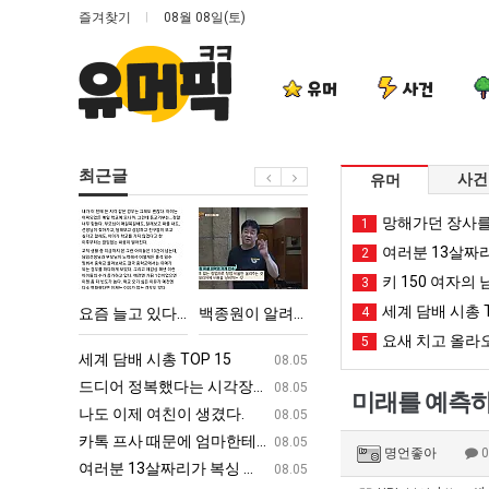
즐겨찾기
08월 08일(토)
유머
사건
최근글
사건
유머
요
백
세
카
망해가던 장사를
1
즘
종
계
톡
여러분 13살짜
2
늘
원
담
프
키 150 여자의 
3
고
이
배
사
세계 담배 시총 T
 시각장애 근황
요즘 늘고 있다는 초등학생 등교거부.jpg
백종원이 알려주는 가장 최악의 창업과정 .JPG
세계 담배 시총 TOP 15
4
카톡 프사 때
있
알
시
때
요새 치고 올라오
5
다
려
총
문
ㅋㅋ
세계 담배 시총 TOP 15
퇴사했다!!!!
08.05
08.05
는
주
TOP
에
업
드디어 정복했다는 시각장애 근황
서울 토박이 안재현 "왜 서울로 독립해
08.05
08.05
미래를 예측하
초
는
15
엄
g
나도 이제 여친이 생겼다.
양산 기온 닷새째 40도 넘겨…‘최고기온 42도 가능성
08.05
08.05
등
가
마
카톡 프사 때문에 엄마한테 혼남;;
이번에 아마존이 오픈ai에 75조 투자한
08.05
08.05
명언좋아
학
장
한
S
여러분 13살짜리가 복싱 좀 배웠다고 깝치는데 어떻게 할까요?
백종원이 알려주는 가장 최악의 창업과정 .
08.05
08.05