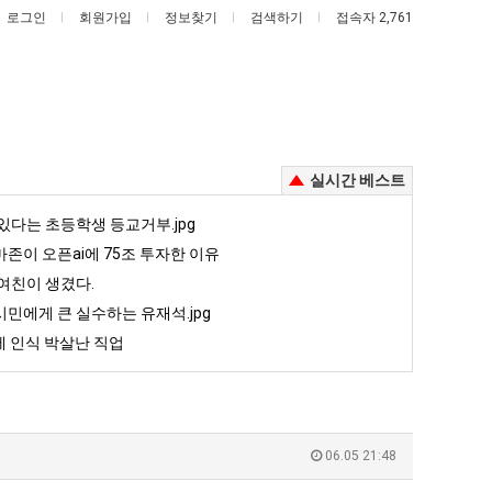
로그인
회원가입
정보찾기
검색하기
접속자 2,761
실시간 베스트
세
카
있다는 초등학생 등교거부.jpg
계
톡
존이 오픈ai에 75조 투자한 이유
담
프
여친이 생겼다.
배
사
민에게 큰 실수하는 유재석.jpg
주는 가장 최악의 창업과정 .JPG
세계 담배 시총 TOP 15
카톡 프사 때문에 엄마한테 혼남;;
시
때
 인식 박살난 직업
총
문
5
퇴사했다!!!!
08.05
08.05
TOP
에
 근황
서울 토박이 안재현 "왜 서울로 독립해?"
08.05
08.05
15
엄
다.
양산 기온 닷새째 40도 넘겨…‘최고기온 42도 가능성도’
08.05
08.05
마
혼남;;
이번에 아마존이 오픈ai에 75조 투자한 이유
08.05
08.05
06.05 21:48
한
할까요?
백종원이 알려주는 가장 최악의 창업과정 .JPG
08.05
08.05