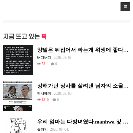
지금 뜨고 있는
픽
양말은 뒤집어서 빠는게 위생에 좋다고함
버디버디
2026. 08. 03.
531
0
망해가던 장사를 살려낸 남자의 소울푸드 제육볶음의 위력 ㅋㅋ
픽시베이
2026. 08. 05.
1310
0
우리 엄마는 다방녀였다.manhwa 및 후기
슬라임
2026. 08. 04.