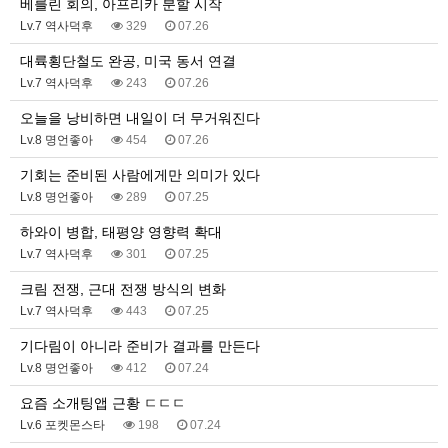
베를린 회의, 아프리카 분할 시작
Lv.7 역사덕후
329
07.26
대륙횡단철도 완공, 미국 동서 연결
Lv.7 역사덕후
243
07.26
오늘을 낭비하면 내일이 더 무거워진다
Lv.8 명언좋아
454
07.26
기회는 준비된 사람에게만 의미가 있다
Lv.8 명언좋아
289
07.25
하와이 병합, 태평양 영향력 확대
Lv.7 역사덕후
301
07.25
크림 전쟁, 근대 전쟁 방식의 변화
Lv.7 역사덕후
443
07.25
기다림이 아니라 준비가 결과를 만든다
Lv.8 명언좋아
412
07.24
요즘 소개팅앱 근황 ㄷㄷㄷ
Lv.6 포켓몬스타
198
07.24