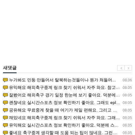
새댓글
누가봐도 민둥 만들어서 탈북하는것들이나 뭔가 쳐들어오는 낌새를 미리 알아차리기 위함이지 저걸 전쟁준비라고 하…
08.06
유익해요 해외축구중계 링크 찾기 쉬워서 자주 와요. 참고로 무료스포츠중계 정보 확인할 때 출처 꼭 체크해요.…
08.05
잘봤어요 해외축구 경기 일정 한눈에 보기 좋아요. 덕분에 epl중계 볼 때 공식 중계 채널 먼저 찾아봐요. …
08.05
괜찮네요 실시간스포츠 정보 확인하기 좋아요. 그래도 epl중계 볼 때 공식 중계 채널 먼저 찾아봐요. 북마크…
08.05
공유해요 무료중계 찾을 때 여기가 제일 편해요. 그리고 무료스포츠중계 정보 확인할 때 출처 꼭 체크해요. 앞…
08.05
재밌네요 해외축구중계 링크 찾기 쉬워서 자주 와요. 그래서 해외축구중계도 정식 서비스로 봐야 안전해요. 다음…
08.05
유익해요 실시간스포츠 정보 확인하기 좋아요. 덕분에 스포츠중계는 합법적인 경로로만 시청하려 해요. 좋은 정보…
08.05
좋네요 축구중계 생각할 때 도움 되는 팁이 많네요. 그런데 해외축구중계도 정식 서비스로 봐야 안전해요. 다음…
08.05