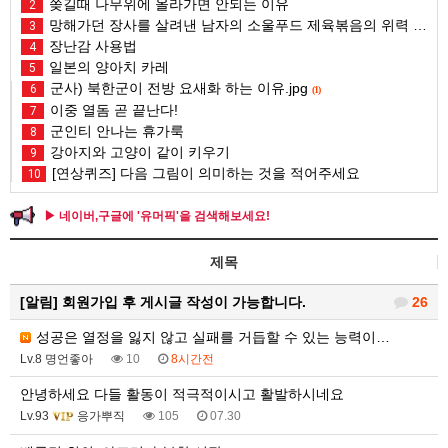
쫒길때 나무위에 올라가면 안되는 이유
2
망해가던 장사를 살려낸 남자의 소울푸드 제육볶음의 위력 ㅋㅋ
3
장난감 사용법
4
일본의 양아치 카레
5
군사) 북한군이 전방 요새화 하는 이유.jpg
6
(1)
이중 열돔 곧 끝난다!
7
군인티 안나는 휴가룩
8
강아지와 고양이 같이 키우기
9
[연상퀴즈] 다음 그림이 의미하는 것을 적어주세요
10
▶ 네이버,구글에 '유머픽'을 검색해보세요!
제목
[알림]
회원가입 후 게시글 작성이 가능합니다.
26
성공은 열정을 잃지 않고 실패를 거듭할 수 있는 능력이…
Lv.8 명언좋아
10
8시간전
안녕하세요 다들 활동이 적극적이시고 활발하시네요
Lv.93
응가뿌직
105
07.30