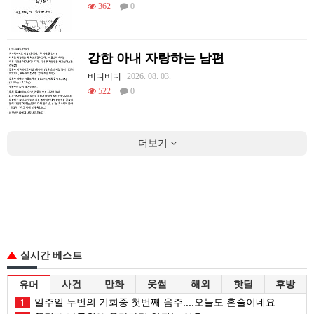
362
0
강한 아내 자랑하는 남편
버디버디
2026. 08. 03.
522
0
더보기
실시간 베스트
사건
만화
웃썰
해외
핫딜
후방
유머
일주일 두번의 기회중 첫번째 음주....오늘도 혼술이네요
1