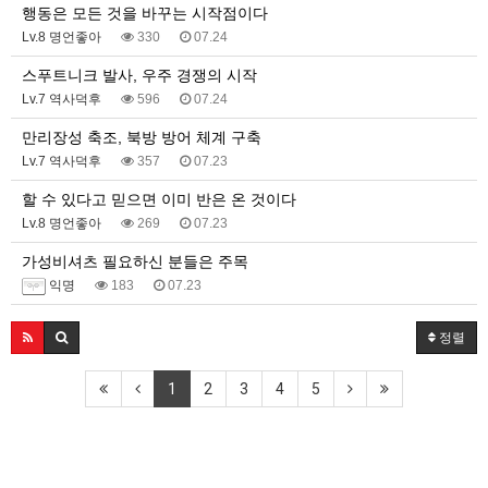
행동은 모든 것을 바꾸는 시작점이다
Lv.8 명언좋아
330
07.24
스푸트니크 발사, 우주 경쟁의 시작
Lv.7 역사덕후
596
07.24
만리장성 축조, 북방 방어 체계 구축
Lv.7 역사덕후
357
07.23
할 수 있다고 믿으면 이미 반은 온 것이다
Lv.8 명언좋아
269
07.23
가성비셔츠 필요하신 분들은 주목
익명
183
07.23
정렬
1
2
3
4
5