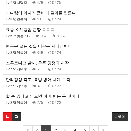
Lv.7 역사덕후
479
07.25
기다림이 아니라 준비가 결과를 만든다
Lv.8 명언좋아
431
07.24
요즘 소개팅앱 근황 ㄷㄷㄷ
Lv.6 포켓몬스타
204
07.24
행동은 모든 것을 바꾸는 시작점이다
Lv.8 명언좋아
349
07.24
스푸트니크 발사, 우주 경쟁의 시작
Lv.7 역사덕후
611
07.24
만리장성 축조, 북방 방어 체계 구축
Lv.7 역사덕후
371
07.23
할 수 있다고 믿으면 이미 반은 온 것이다
Lv.8 명언좋아
275
07.23
정렬
1
2
3
4
5