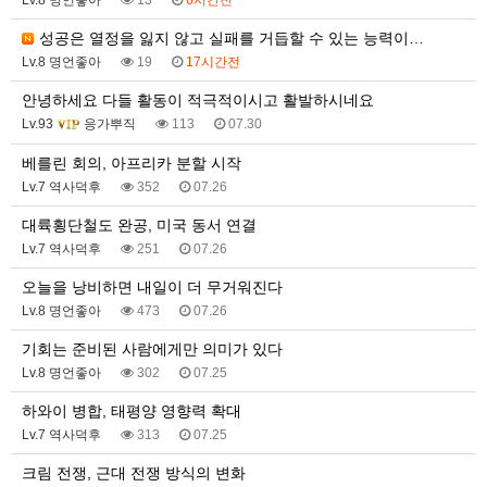
Lv.8 명언좋아
13
6시간전
성공은 열정을 잃지 않고 실패를 거듭할 수 있는 능력이…
Lv.8 명언좋아
19
17시간전
안녕하세요 다들 활동이 적극적이시고 활발하시네요
Lv.93
응가뿌직
113
07.30
베를린 회의, 아프리카 분할 시작
Lv.7 역사덕후
352
07.26
대륙횡단철도 완공, 미국 동서 연결
Lv.7 역사덕후
251
07.26
오늘을 낭비하면 내일이 더 무거워진다
Lv.8 명언좋아
473
07.26
기회는 준비된 사람에게만 의미가 있다
Lv.8 명언좋아
302
07.25
하와이 병합, 태평양 영향력 확대
Lv.7 역사덕후
313
07.25
크림 전쟁, 근대 전쟁 방식의 변화