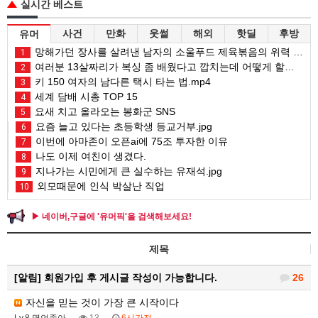
실시간 베스트
사건
만화
웃썰
해외
핫딜
후방
유머
망해가던 장사를 살려낸 남자의 소울푸드 제육볶음의 위력 ㅋㅋ
1
여러분 13살짜리가 복싱 좀 배웠다고 깝치는데 어떻게 할까요?
2
키 150 여자의 남다른 택시 타는 법.mp4
3
세계 담배 시총 TOP 15
4
요새 치고 올라오는 봉화군 SNS
5
요즘 늘고 있다는 초등학생 등교거부.jpg
6
이번에 아마존이 오픈ai에 75조 투자한 이유
7
나도 이제 여친이 생겼다.
8
지나가는 시민에게 큰 실수하는 유재석.jpg
9
외모때문에 인식 박살난 직업
10
▶ 네이버,구글에 '유머픽'을 검색해보세요!
제목
[알림]
회원가입 후 게시글 작성이 가능합니다.
26
자신을 믿는 것이 가장 큰 시작이다