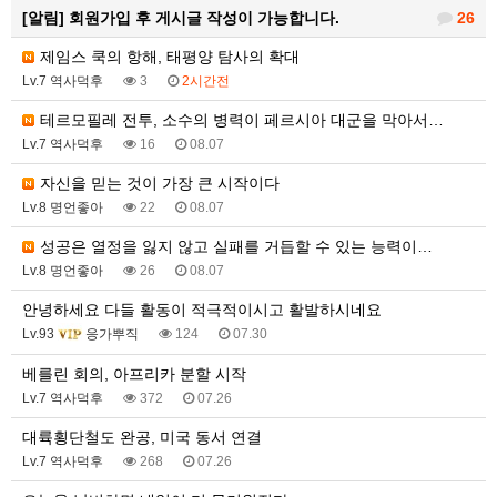
[알림]
회원가입 후 게시글 작성이 가능합니다.
26
제임스 쿡의 항해, 태평양 탐사의 확대
Lv.7 역사덕후
3
2시간전
테르모필레 전투, 소수의 병력이 페르시아 대군을 막아서…
Lv.7 역사덕후
16
08.07
자신을 믿는 것이 가장 큰 시작이다
Lv.8 명언좋아
22
08.07
성공은 열정을 잃지 않고 실패를 거듭할 수 있는 능력이…
Lv.8 명언좋아
26
08.07
안녕하세요 다들 활동이 적극적이시고 활발하시네요
Lv.93
응가뿌직
124
07.30
베를린 회의, 아프리카 분할 시작
Lv.7 역사덕후
372
07.26
대륙횡단철도 완공, 미국 동서 연결
Lv.7 역사덕후
268
07.26