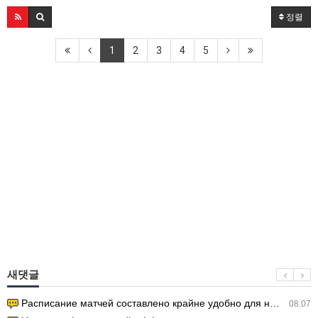
정렬
1
2
3
4
5
새댓글
Расписание матчей составлено крайне удобно для нашего часово…
08.07