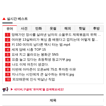
실시간 베스트
사건
만화
웃썰
해외
핫딜
후방
유머
망해가던 장사를 살려낸 남자의 소울푸드 제육볶음의 위력 ㅋㅋ
1
여러분 13살짜리가 복싱 좀 배웠다고 깝치는데 어떻게 할까요?
2
키 150 여자의 남다른 택시 타는 법.mp4
3
세계 담배 시총 TOP 15
4
요새 치고 올라오는 봉화군 SNS
5
요즘 늘고 있다는 초등학생 등교거부.jpg
6
나도 이제 여친이 생겼다.
7
이번에 아마존이 오픈ai에 75조 투자한 이유
8
지나가는 시민에게 큰 실수하는 유재석.jpg
9
외모때문에 인식 박살난 직업
10
▶ 네이버,구글에 '유머픽'을 검색해보세요!
제목