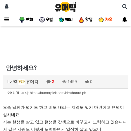
사건
만화
웃썰
해외
핫딜
자유
안녕하세요?
Lv.93
유머킥
2
1499
0
URL 복사: https://humorpick.com/bbs/board.ph…
요즘 날씨가 덥기도 하고 비도 내리는 지역도 있기 마련이고 변덕이
심하네요...
저는 현생을 살고 있고 현생을 갓생으로 바꾸고자 노력하고 있습니다
저 같은 사람도 이렇게 노력하면서 열심히 살고 있으니