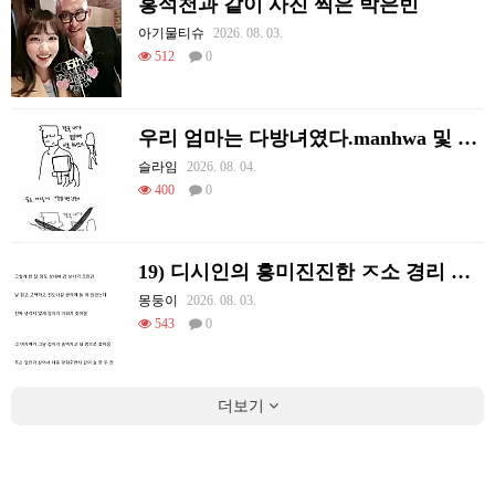
홍석천과 같이 사진 찍은 박은빈
아기물티슈
2026. 08. 03.
512
0
우리 엄마는 다방녀였다.manhwa 및 후기
슬라임
2026. 08. 04.
400
0
19) 디시인의 흥미진진한 ㅈ소 경리 ㄸ먹은 썰
몽둥이
2026. 08. 03.
543
0
더보기