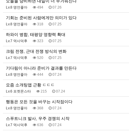
오늘을 낭비하면 내일이 더 무거워진다
Lv.8 명언좋아
494
07.26
기회는 준비된 사람에게만 의미가 있다
Lv.8 명언좋아
318
07.25
하와이 병합, 태평양 영향력 확대
Lv.7 역사덕후
323
07.25
크림 전쟁, 근대 전쟁 방식의 변화
Lv.7 역사덕후
520
07.25
기다림이 아니라 준비가 결과를 만든다
Lv.8 명언좋아
444
07.24
요즘 소개팅앱 근황 ㄷㄷㄷ
Lv.6 포켓몬스타
215
07.24
행동은 모든 것을 바꾸는 시작점이다
Lv.8 명언좋아
368
07.24
스푸트니크 발사, 우주 경쟁의 시작
Lv.7 역사덕후
636
07.24