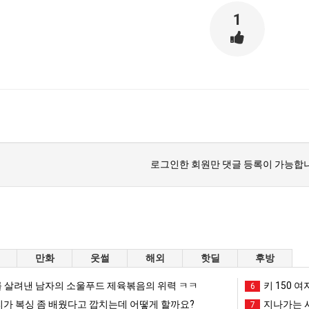
1
로그인한 회원만 댓글 등록이 가능합니
만화
웃썰
해외
핫딜
후방
 살려낸 남자의 소울푸드 제육볶음의 위력 ㅋㅋ
키 150 여
6
리가 복싱 좀 배웠다고 깝치는데 어떻게 할까요?
지나가는 시
7