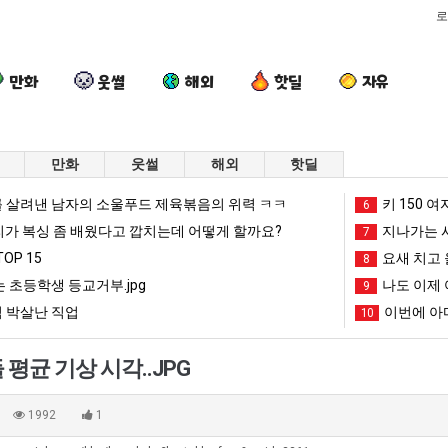
로
만화
웃썰
해외
핫딜
자유
만화
웃썰
해외
핫딜
외
여
나
백
 살려낸 남자의 소울푸드 제육볶음의 위력 ㅋㅋ
키 150 여
6
모
러
도
종
리가 복싱 좀 배웠다고 깝치는데 어떻게 할까요?
지나가는 시
7
때
분
이
원
OP 15
요새 치고 
8
문
13
제
이
 초등학생 등교거부.jpg
나도 이제 
다는 시각장애 근황
외모때문에 인식 박살난 직업
여러분 13살짜리가 복싱 좀 배웠다고 깝치는데 어떻게 할까요?
나도 이제 여친이 생겼다.
9
백종원이 알려
에
살
여
알
 박살난 직업
이번에 아마
10
인
짜
친
려
망해가던 장사를 살려낸 남자의 소울푸드 제육볶음의 위력 ㅋㅋ
세계 담배 시총 TOP 1
08.05
08.05
식
리
이
주
?"
외모때문에 인식 박살난 직업
드디어 정복했다는 시각장애
08.05
08.05
평균 기상 시각..JPG
박
가
생
는
도’
요즘 늘고 있다는 초등학생 등교거부.jpg
나도 이제 여친이 생겼
08.05
08.05
살
복
겼
가
 이유
엄마 요새는 꺄! 를 어떻게 쓰는지 알아?
카톡 프사 때문에 엄마한테 
08.05
08.05
1992
1
난
싱
다.
장
JPG
요새 치고 올라오는 봉화군 SNS
여러분 13살짜리가 복싱 좀 배웠다고 깝치는데 어떻게 
08.05
08.05