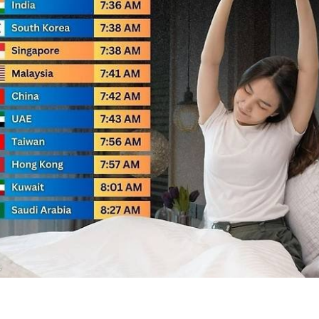
스타벅스 교환권 ·
AD
안내
금액권 매입 안내