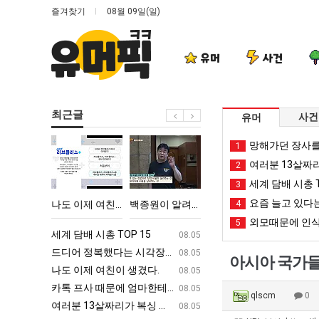
즐겨찾기
08월 09일(일)
유머
사건
최근글
사건
유머
나
백
양
드
망해가던 장사를
1
도
종
산
디
여러분 13살짜
2
이
원
기
어
세계 담배 시총 T
3
제
이
온
정
요즘 늘고 있다는
다고 깝치는데 어떻게 할까요?
나도 이제 여친이 생겼다.
백종원이 알려주는 가장 최악의 창업과정 .JPG
양산 기온 닷새째 40도 넘겨…‘최고기온 42도 가능성도’
4
드디어 정복했
여
알
닷
복
외모때문에 인식
5
친
려
새
했
ㅋㅋ
세계 담배 시총 TOP 15
퇴사했다!!!!
08.05
08.05
이
주
째
다
업
드디어 정복했다는 시각장애 근황
서울 토박이 안재현 "왜 서울로 독립해
08.05
08.05
아시아 국가들 
생
는
40
는
g
나도 이제 여친이 생겼다.
양산 기온 닷새째 40도 넘겨…‘최고기온 42도 가능성
08.05
08.05
겼
가
도
시
카톡 프사 때문에 엄마한테 혼남;;
이번에 아마존이 오픈ai에 75조 투자한
08.05
08.05
qlscm
0
다.
장
넘
각
S
여러분 13살짜리가 복싱 좀 배웠다고 깝치는데 어떻게 할까요?
백종원이 알려주는 가장 최악의 창업과정 .
08.05
08.05