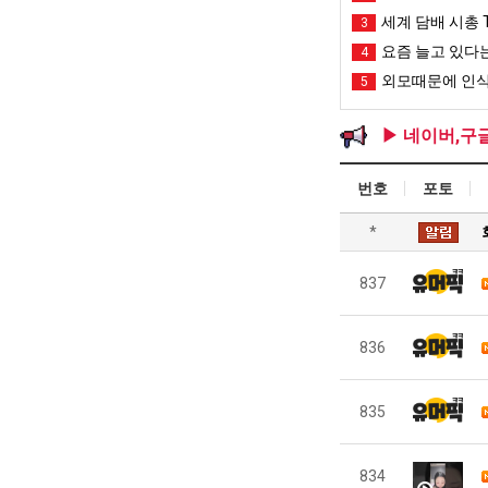
세계 담배 시총 T
3
요즘 늘고 있다는
4
외모때문에 인식
5
▶ 네이버,구
번호
포토
*
837
836
835
834