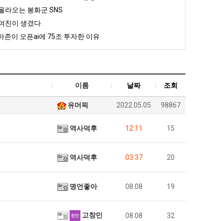
올라오는 봉화군 SNS
여친이 생겼다.
존이 오픈ai에 75조 투자한 이유
이름
날짜
조회
유머픽
2022.05.05
98867
역사덕후
12:11
15
역사덕후
03:37
20
명언좋아
08.08
19
고창민
08.08
32