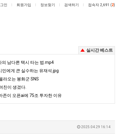
그인
회원가입
정보찾기
검색하기
접속자 2,691 (
2
)
실시간 베스트
양
드
자의 남다른 택시 타는 법.mp4
산
디
민에게 큰 실수하는 유재석.jpg
기
어
올라오는 봉화군 SNS
온
정
여친이 생겼다.
주는 가장 최악의 창업과정 .JPG
양산 기온 닷새째 40도 넘겨…‘최고기온 42도 가능성도’
드디어 정복했다는 시각장애 근황
닷
복
존이 오픈ai에 75조 투자한 이유
새
했
5
퇴사했다!!!!
08.05
08.05
째
다
 근황
서울 토박이 안재현 "왜 서울로 독립해?"
08.05
08.05
40
는
다.
양산 기온 닷새째 40도 넘겨…‘최고기온 42도 가능성도’
08.05
08.05
도
시
혼남;;
이번에 아마존이 오픈ai에 75조 투자한 이유
08.05
08.05
2025.04.29 16:14
넘
각
할까요?
백종원이 알려주는 가장 최악의 창업과정 .JPG
08.05
08.05