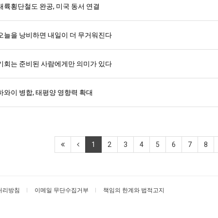
대륙횡단철도 완공, 미국 동서 연결
오늘을 낭비하면 내일이 더 무거워진다
기회는 준비된 사람에게만 의미가 있다
하와이 병합, 태평양 영향력 확대
1
2
3
4
5
6
7
8
처리방침
이메일 무단수집거부
책임의 한계와 법적고지