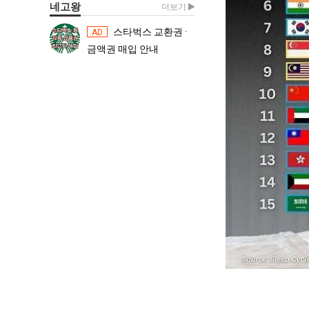
네고왕
더보기
스타벅스 교환권 ·
스타벅스 교환권 ·
AD
AD
금액권 매입 안내
금액권 매입 