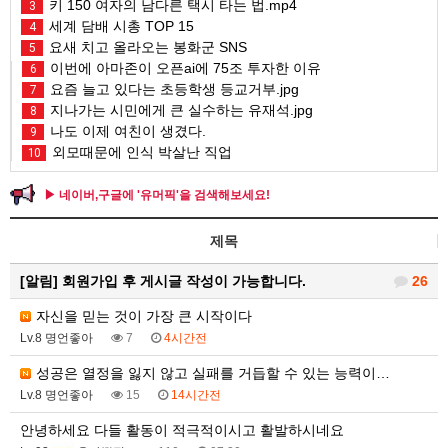
키 150 여자의 남다른 택시 타는 법.mp4
3
세계 담배 시총 TOP 15
4
요새 치고 올라오는 봉화군 SNS
5
이번에 아마존이 오픈ai에 75조 투자한 이유
6
요즘 늘고 있다는 초등학생 등교거부.jpg
7
지나가는 시민에게 큰 실수하는 유재석.jpg
8
나도 이제 여친이 생겼다.
9
외모때문에 인식 박살난 직업
10
▶ 네이버,구글에 '유머픽'을 검색해보세요!
제목
[알림]
회원가입 후 게시글 작성이 가능합니다.
26
자신을 믿는 것이 가장 큰 시작이다
Lv.8 명언좋아
7
4시간전
성공은 열정을 잃지 않고 실패를 거듭할 수 있는 능력이…
Lv.8 명언좋아
15
14시간전
안녕하세요 다들 활동이 적극적이시고 활발하시네요