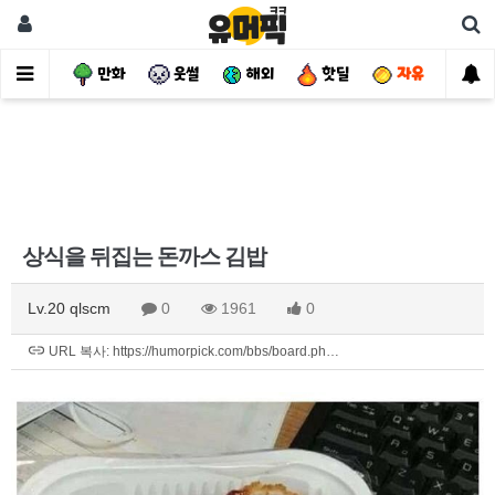
사건
만화
웃썰
해외
핫딜
자유
상식을 뒤집는 돈까스 김밥
Lv.20 qlscm
0
1961
0
URL 복사: https://humorpick.com/bbs/board.ph…