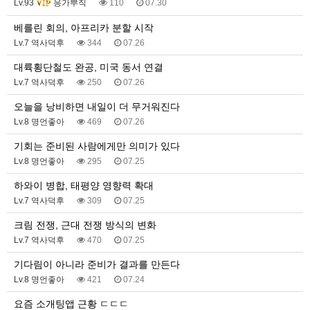
Lv.93
응가뿌직
110
07.30
베를린 회의, 아프리카 분할 시작
Lv.7 역사덕후
344
07.26
대륙횡단철도 완공, 미국 동서 연결
Lv.7 역사덕후
250
07.26
오늘을 낭비하면 내일이 더 무거워진다
Lv.8 명언좋아
469
07.26
기회는 준비된 사람에게만 의미가 있다
Lv.8 명언좋아
295
07.25
하와이 병합, 태평양 영향력 확대
Lv.7 역사덕후
309
07.25
크림 전쟁, 근대 전쟁 방식의 변화
Lv.7 역사덕후
470
07.25
기다림이 아니라 준비가 결과를 만든다
Lv.8 명언좋아
421
07.24
요즘 소개팅앱 근황 ㄷㄷㄷ