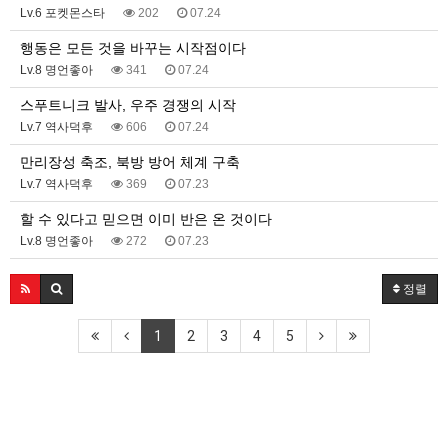
Lv.6 포켓몬스타
202
07.24
행동은 모든 것을 바꾸는 시작점이다
Lv.8 명언좋아
341
07.24
스푸트니크 발사, 우주 경쟁의 시작
Lv.7 역사덕후
606
07.24
만리장성 축조, 북방 방어 체계 구축
Lv.7 역사덕후
369
07.23
할 수 있다고 믿으면 이미 반은 온 것이다
Lv.8 명언좋아
272
07.23
정렬
1
2
3
4
5