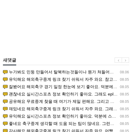
새댓글
누가봐도 민둥 만들어서 탈북하는것들이나 뭔가 쳐들어오는 낌새를 미리 알아차리기 위함이지 저걸 전쟁준비라고 하…
08.06
유익해요 해외축구중계 링크 찾기 쉬워서 자주 와요. 참고로 무료스포츠중계 정보 확인할 때 출처 꼭 체크해요.…
08.05
잘봤어요 해외축구 경기 일정 한눈에 보기 좋아요. 덕분에 epl중계 볼 때 공식 중계 채널 먼저 찾아봐요. …
08.05
괜찮네요 실시간스포츠 정보 확인하기 좋아요. 그래도 epl중계 볼 때 공식 중계 채널 먼저 찾아봐요. 북마크…
08.05
공유해요 무료중계 찾을 때 여기가 제일 편해요. 그리고 무료스포츠중계 정보 확인할 때 출처 꼭 체크해요. 앞…
08.05
재밌네요 해외축구중계 링크 찾기 쉬워서 자주 와요. 그래서 해외축구중계도 정식 서비스로 봐야 안전해요. 다음…
08.05
유익해요 실시간스포츠 정보 확인하기 좋아요. 덕분에 스포츠중계는 합법적인 경로로만 시청하려 해요. 좋은 정보…
08.05
좋네요 축구중계 생각할 때 도움 되는 팁이 많네요. 그런데 해외축구중계도 정식 서비스로 봐야 안전해요. 다음…
08.05
감사해요 해외축구중계 링크 찾기 쉬워서 자주 와요. 어쨌든 축구무료중계도 합법적인 곳에서 봐야 마음 편해요.…
08.05