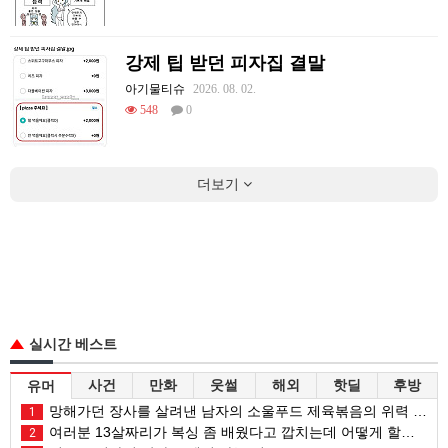
강제 팁 받던 피자집 결말
아기물티슈
2026. 08. 02.
548
0
더보기
실시간 베스트
사건
만화
웃썰
해외
핫딜
후방
유머
망해가던 장사를 살려낸 남자의 소울푸드 제육볶음의 위력 ㅋㅋ
1
여러분 13살짜리가 복싱 좀 배웠다고 깝치는데 어떻게 할까요?
2