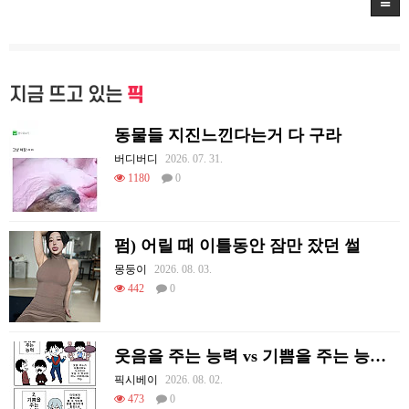
지금 뜨고 있는
픽
동물들 지진느낀다는거 다 구라
버디버디
2026. 07. 31.
1180
0
펌) 어릴 때 이틀동안 잠만 잤던 썰
몽둥이
2026. 08. 03.
442
0
웃음을 주는 능력 vs 기쁨을 주는 능력 만화
픽시베이
2026. 08. 02.
473
0