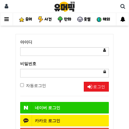
유머
사건
만화
웃썰
해외
핫
아이디
비밀번호
자동로그인
로그인
네이버
로그인
카카오
로그인