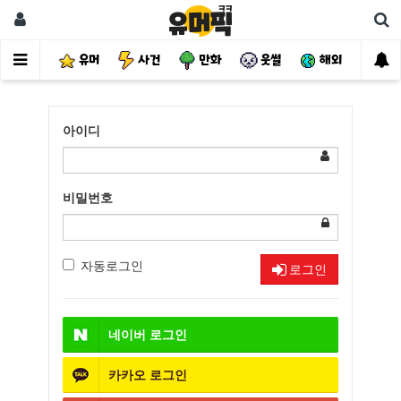
유머
사건
만화
웃썰
해외
핫
아이디
비밀번호
자동로그인
로그인
네이버
로그인
카카오
로그인