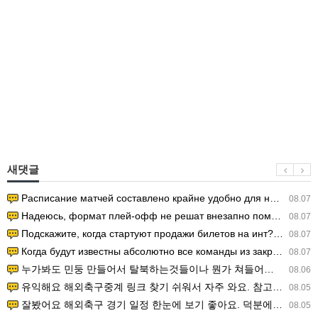
새댓글
Расписание матчей составлено крайне удобно для нашего часово…
08.07
Надеюсь, формат плей-офф не решат внезапно поменять. https:/…
08.07
Подскажите, когда стартуют продажи билетов на инт? https://g…
08.07
Когда будут известны абсолютно все команды из закрытых квали…
08.07
누가봐도 민둥 만들어서 탈북하는것들이나 뭔가 쳐들어오는 낌새를 미리 알아차리기 위함이지 저걸 전쟁준비라고 하…
08.06
유익해요 해외축구중계 링크 찾기 쉬워서 자주 와요. 참고로 무료스포츠중계 정보 확인할 때 출처 꼭 체크해요.…
08.05
잘봤어요 해외축구 경기 일정 한눈에 보기 좋아요. 덕분에 epl중계 볼 때 공식 중계 채널 먼저 찾아봐요. …
08.05