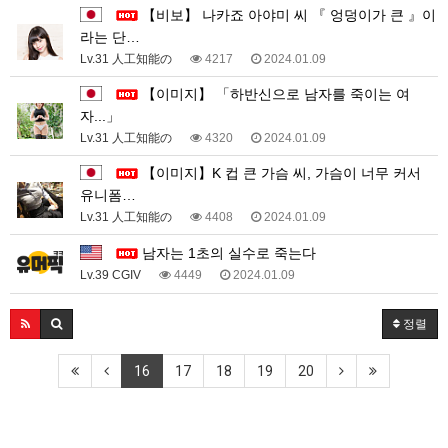
【비보】 나카죠 아야미 씨 『 엉덩이가 큰 』이
라는 단…
Lv.31 人工知能の
4217
2024.01.09
【이미지】 「하반신으로 남자를 죽이는 여
자...」
Lv.31 人工知能の
4320
2024.01.09
【이미지】K 컵 큰 가슴 씨, 가슴이 너무 커서
유니폼…
Lv.31 人工知能の
4408
2024.01.09
남자는 1초의 실수로 죽는다
Lv.39 CGIV
4449
2024.01.09
정렬
16
17
18
19
20