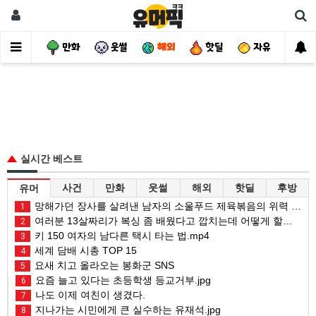
사건
만화
웃썰
해외
핫딜
자유
실시간 베스트
사건
만화
웃썰
해외
핫딜
후방
유머
망해가던 장사를 살려낸 남자의 소울푸드 제육볶음의 위력 ㅋㅋ
1
여러분 13살짜리가 복싱 좀 배웠다고 깝치는데 어떻게 할까요?
2
키 150 여자의 남다른 택시 타는 법.mp4
3
세계 담배 시총 TOP 15
4
요새 치고 올라오는 봉화군 SNS
5
요즘 늘고 있다는 초등학생 등교거부.jpg
6
나도 이제 여친이 생겼다.
7
지나가는 시민에게 큰 실수하는 유재석.jpg
8