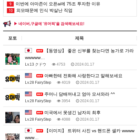
이번에 아마존이 오픈ai에 75조 투자한 이유
9
외모때문에 인식 박살난 직업
10
▶ 네이버,구글에 '유머픽'을 검색해보세요!
포토
제목
【동영상】 좋은 신부를 찾는다면 농가로 가라
wwwww…
Lv.13 クドウ
4753
2024.01.17
아빠한테 전화해 사랑한다고 말해보세요
Lv.28 FairyStep
4019
2024.01.17
주머니 담배꺼내고 엄마 모셔와라 ^^
Lv.28 FairyStep
3954
2024.01.17
미국에서 못생긴 남자의 최후
Lv.28 FairyStep
4088
2024.01.17
【이미지】 트위터 사진 vs 핸드폰 셀카 wwww
www…