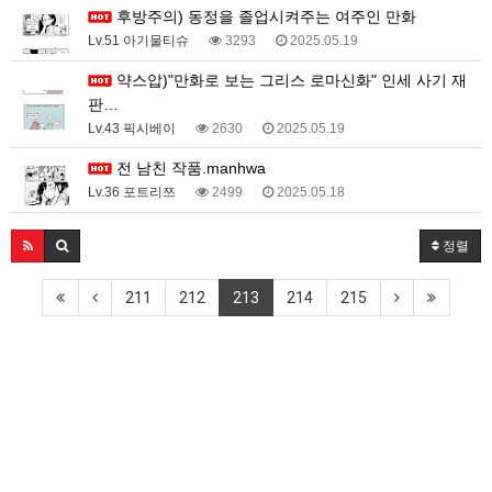
후방주의) 동정을 졸업시켜주는 여주인 만화
Lv.51 아기물티슈
3293
2025.05.19
약스압)"만화로 보는 그리스 로마신화" 인세 사기 재
판…
Lv.43 픽시베이
2630
2025.05.19
전 남친 작품.manhwa
Lv.36 포트리쯔
2499
2025.05.18
정렬
211
212
213
214
215