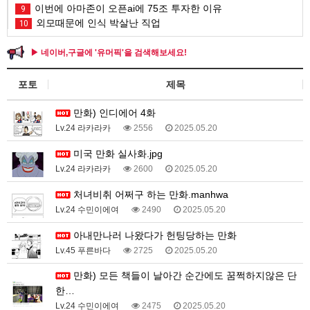
이번에 아마존이 오픈ai에 75조 투자한 이유
9
외모때문에 인식 박살난 직업
10
▶ 네이버,구글에 '유머픽'을 검색해보세요!
포토
제목
만화) 인디에어 4화
Lv.24 라카라카
2556
2025.05.20
미국 만화 실사화.jpg
Lv.24 라카라카
2600
2025.05.20
처녀비취 어쩌구 하는 만화.manhwa
Lv.24 수민이에여
2490
2025.05.20
아내만나러 나왔다가 헌팅당하는 만화
Lv.45 푸른바다
2725
2025.05.20
만화) 모든 책들이 날아간 순간에도 꿈쩍하지않은 단
한…
Lv.24 수민이에여
2475
2025.05.20