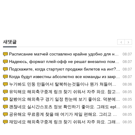
새댓글
Расписание матчей составлено крайне удобно для нашего часово…
08.07
Надеюсь, формат плей-офф не решат внезапно поменять. https:/…
08.07
Подскажите, когда стартуют продажи билетов на инт? https://g…
08.07
Когда будут известны абсолютно все команды из закрытых квали…
08.07
누가봐도 민둥 만들어서 탈북하는것들이나 뭔가 쳐들어오는 낌새를 미리 알아차리기 위함이지 저걸 전쟁준비라고 하…
08.06
유익해요 해외축구중계 링크 찾기 쉬워서 자주 와요. 참고로 무료스포츠중계 정보 확인할 때 출처 꼭 체크해요.…
08.05
잘봤어요 해외축구 경기 일정 한눈에 보기 좋아요. 덕분에 epl중계 볼 때 공식 중계 채널 먼저 찾아봐요. …
08.05
괜찮네요 실시간스포츠 정보 확인하기 좋아요. 그래도 epl중계 볼 때 공식 중계 채널 먼저 찾아봐요. 북마크…
08.05
공유해요 무료중계 찾을 때 여기가 제일 편해요. 그리고 무료스포츠중계 정보 확인할 때 출처 꼭 체크해요. 앞…
08.05
재밌네요 해외축구중계 링크 찾기 쉬워서 자주 와요. 그래서 해외축구중계도 정식 서비스로 봐야 안전해요. 다음…
08.05