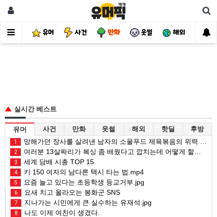
유머
사건
만화
웃썰
해외
핫
실시간 베스트
사건
만화
웃썰
해외
핫딜
후방
유머
망해가던 장사를 살려낸 남자의 소울푸드 제육볶음의 위력 ㅋㅋ
1
여러분 13살짜리가 복싱 좀 배웠다고 깝치는데 어떻게 할까요?
2
세계 담배 시총 TOP 15
3
키 150 여자의 남다른 택시 타는 법.mp4
4
요즘 늘고 있다는 초등학생 등교거부.jpg
5
요새 치고 올라오는 봉화군 SNS
6
지나가는 시민에게 큰 실수하는 유재석.jpg
7
나도 이제 여친이 생겼다.
8