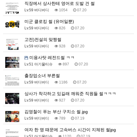
직장에서 상사한테 영어로 도발 건 썰
Lv.59 버디버디
1054
07.20
미군 클로킹 썰 (유머일뿐)
Lv.59 버디버디
826
07.20
고전)전설의 맞짱썰
Lv.59 버디버디
928
07.20
미용사탓 레전드썰 ㅋㅋ
Lv.51 아기물티슈
897
07.20
출장업소녀 부른썰
Lv.59 버디버디
1186
07.20
상사가 착각하고 있길래 깨워준 직원들 썰ㅋㅋㅋ
Lv.59 버디버디
927
07.20
김영철이 푸는 부산 구치소 썰.jpg
Lv.59 버디버디
789
07.19
여자 한 명 때문에 고속버스 시간이 지체된 썰jpg
Lv.51 아기물티슈
1120
07.19