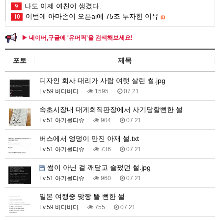
나도 이제 여친이 생겼다.
9
이번에 아마존이 오픈ai에 75조 투자한 이유
10
(1)
▶ 네이버,구글에 '유머픽'을 검색해보세요!
포토
제목
디자인 회사 대리가 사람 여럿 살린 썰.jpg
Lv.59 버디버디
1595
07.21
속초시장내 대게회직판장에서 사기당할뻔한 썰
Lv.51 아기물티슈
904
07.21
버스에서 엉덩이 만진 아재 썰.txt
Lv.51 아기물티슈
736
07.21
썸이 아닌 걸 깨닫고 슬펐던 썰.jpg
Lv.51 아기물티슈
960
07.21
일본 여행중 맞짱 뜰 뻔한 썰
Lv.59 버디버디
755
07.21