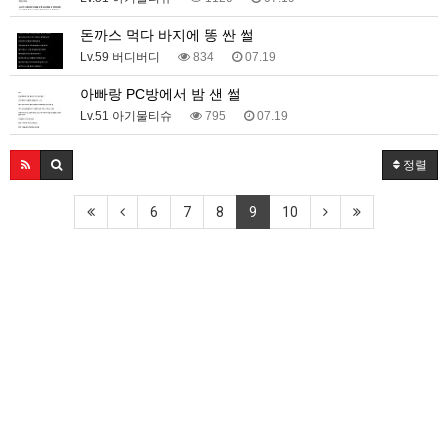
돈까스 먹다 바지에 똥 싼 썰
Lv.59 버디버디
834
07.19
아빠랑 PC방에서 밤 샌 썰
Lv.51 아기물티슈
795
07.19
정렬
6
7
8
9
10