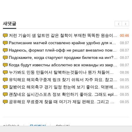
새댓글
저런 기술이 샘 알트먼 같은 철학이 부재한 똑똑한 원숭이에게 있다는게 문제.
00:46
Расписание матчей составлено крайне удобно для нашего часово…
08.07
Надеюсь, формат плей-офф не решат внезапно поменять. https:/…
08.07
Подскажите, когда стартуют продажи билетов на инт? https://g…
08.07
Когда будут известны абсолютно все команды из закрытых квали…
08.07
누가봐도 민둥 만들어서 탈북하는것들이나 뭔가 쳐들어오는 낌새를 미리 알아차리기 위함이지 저걸 전쟁준비라고 하…
08.06
유익해요 해외축구중계 링크 찾기 쉬워서 자주 와요. 참고로 무료스포츠중계 정보 확인할 때 출처 꼭 체크해요.…
08.05
잘봤어요 해외축구 경기 일정 한눈에 보기 좋아요. 덕분에 epl중계 볼 때 공식 중계 채널 먼저 찾아봐요. …
08.05
괜찮네요 실시간스포츠 정보 확인하기 좋아요. 그래도 epl중계 볼 때 공식 중계 채널 먼저 찾아봐요. 북마크…
08.05
공유해요 무료중계 찾을 때 여기가 제일 편해요. 그리고 무료스포츠중계 정보 확인할 때 출처 꼭 체크해요. 앞…
08.05
이용안내
문의하기
PC버전