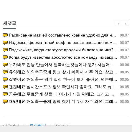
새댓글
Расписание матчей составлено крайне удобно для нашего часово…
08.07
Надеюсь, формат плей-офф не решат внезапно поменять. https:/…
08.07
Подскажите, когда стартуют продажи билетов на инт? https://g…
08.07
Когда будут известны абсолютно все команды из закрытых квали…
08.07
누가봐도 민둥 만들어서 탈북하는것들이나 뭔가 쳐들어오는 낌새를 미리 알아차리기 위함이지 저걸 전쟁준비라고 하…
08.06
유익해요 해외축구중계 링크 찾기 쉬워서 자주 와요. 참고로 무료스포츠중계 정보 확인할 때 출처 꼭 체크해요.…
08.05
잘봤어요 해외축구 경기 일정 한눈에 보기 좋아요. 덕분에 epl중계 볼 때 공식 중계 채널 먼저 찾아봐요. …
08.05
괜찮네요 실시간스포츠 정보 확인하기 좋아요. 그래도 epl중계 볼 때 공식 중계 채널 먼저 찾아봐요. 북마크…
08.05
공유해요 무료중계 찾을 때 여기가 제일 편해요. 그리고 무료스포츠중계 정보 확인할 때 출처 꼭 체크해요. 앞…
08.05
재밌네요 해외축구중계 링크 찾기 쉬워서 자주 와요. 그래서 해외축구중계도 정식 서비스로 봐야 안전해요. 다음…
08.05
이용안내
문의하기
PC버전