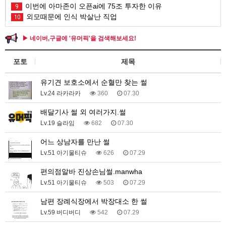
이번에 아마존이 오픈ai에 75조 투자한 이유
9
외모때문에 인식 박살난 직업
10
▶ 네이버,구글에 '유머픽'을 검색해보세요!
포토
제목
유기견 보호소에서 순혈만 찾는 썰
Lv.24 라카라카
360
07.30
배달기사 썰 외 여러가지.썰
Lv.19 슬라임
682
07.30
어느 상남자를 만난 썰
Lv.51 아기물티슈
626
07.29
편의점알바 진상손님썰.manwha
Lv.51 아기물티슈
503
07.29
남편 장례식장에서 박장대소 한 썰
Lv.59 버디버디
542
07.29