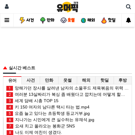
유머
사건
만화
웃썰
해외
핫딜
자
실시간 베스트
사건
만화
웃썰
해외
핫딜
후방
유머
망해가던 장사를 살려낸 남자의 소울푸드 제육볶음의 위력 ㅋㅋ
1
여러분 13살짜리가 복싱 좀 배웠다고 깝치는데 어떻게 할까요?
2
세계 담배 시총 TOP 15
3
키 150 여자의 남다른 택시 타는 법.mp4
4
요즘 늘고 있다는 초등학생 등교거부.jpg
5
지나가는 시민에게 큰 실수하는 유재석.jpg
6
요새 치고 올라오는 봉화군 SNS
7
나도 이제 여친이 생겼다.
8