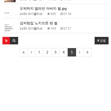
도박하지 말라던 아버지 썰.jpg
Lv.51 아기물티슈
665
07.28
감자탕집 노키즈존 된 썰
Lv.51 아기물티슈
529
07.27
정렬
1
2
3
4
5