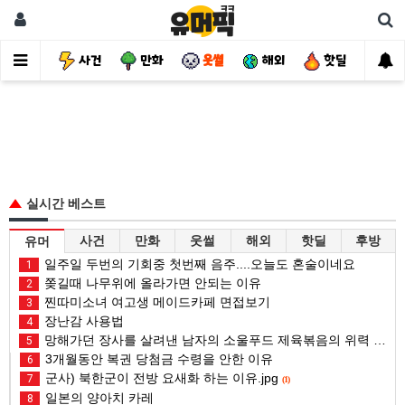
유머
사건
만화
웃썰
해외
핫딜
자
실시간 베스트
사건
만화
웃썰
해외
핫딜
후방
유머
일주일 두번의 기회중 첫번째 음주....오늘도 혼술이네요
1
쫒길때 나무위에 올라가면 안되는 이유
2
찐따미소녀 여고생 메이드카페 면접보기
3
장난감 사용법
4
망해가던 장사를 살려낸 남자의 소울푸드 제육볶음의 위력 ㅋㅋ
5
3개월동안 복권 당첨금 수령을 안한 이유
6
군사) 북한군이 전방 요새화 하는 이유.jpg
7
(1)
일본의 양아치 카레
8