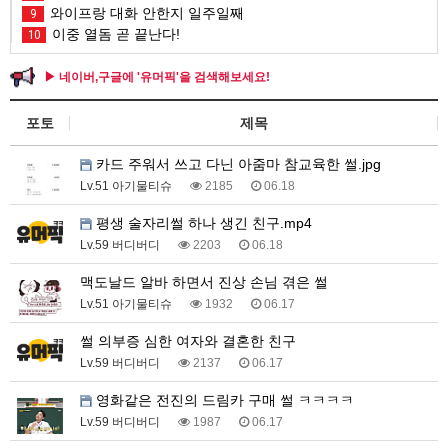
와이프랑 대화 안한지 일주일째
9
이중 열돔 곧 끝난다!
10
▶ 네이버,구글에 '유머픽'을 검색해보세요!
포토
제목
카드 주워서 쓰고 다닌 아줌마 참교육한 썰.jpg
Lv.51 아기물티슈
2185
06.18
평생 술자리썰 하나 생긴 친구.mp4
Lv.59 버디버디
2203
06.18
맥도날드 알바 하면서 진상 손님 겪은 썰
Lv.51 아기물티슈
1932
06.17
썰 의부증 심한 여자와 결혼한 친구
Lv.59 버디버디
2137
06.17
영화같은 전진의 드림카 구매 썰 ㅋㅋㅋㅋ
Lv.59 버디버디
1987
06.17