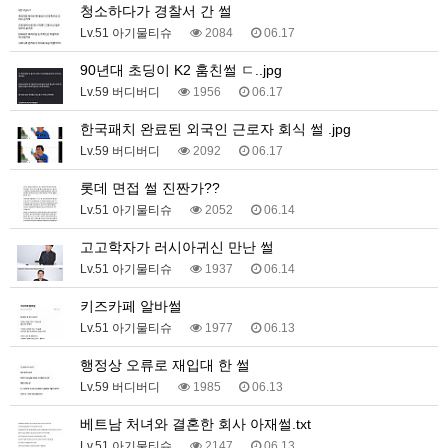
청소하다가 경찰서 간 썰
Lv.51 아기물티슈
2084
06.17
90년대 초딩이 K2 훔친썰 ㄷ..jpg
Lv.59 버디버디
1956
06.17
한국패치 완료된 외국인 근로자 회식 썰 .jpg
Lv.59 버디버디
2092
06.17
롯데 면접 썰 진짠가??
Lv.51 아기물티슈
2052
06.14
고고학자가 러시아귀신 만난 썰
Lv.51 아기물티슈
1937
06.14
키즈카페 알바썰
Lv.51 아기물티슈
1977
06.13
행정상 오류로 재입대 한 썰
Lv.59 버디버디
1985
06.13
베트남 처녀와 결혼한 회사 아재썰.txt
Lv.51 아기물티슈
2147
06.13