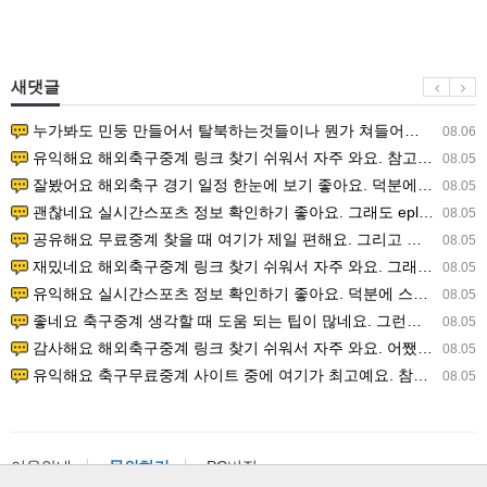
새댓글
누가봐도 민둥 만들어서 탈북하는것들이나 뭔가 쳐들어오는 낌새를 미리 알아차리기 위함이지 저걸 전쟁준비라고 하…
08.06
유익해요 해외축구중계 링크 찾기 쉬워서 자주 와요. 참고로 무료스포츠중계 정보 확인할 때 출처 꼭 체크해요.…
08.05
잘봤어요 해외축구 경기 일정 한눈에 보기 좋아요. 덕분에 epl중계 볼 때 공식 중계 채널 먼저 찾아봐요. …
08.05
괜찮네요 실시간스포츠 정보 확인하기 좋아요. 그래도 epl중계 볼 때 공식 중계 채널 먼저 찾아봐요. 북마크…
08.05
공유해요 무료중계 찾을 때 여기가 제일 편해요. 그리고 무료스포츠중계 정보 확인할 때 출처 꼭 체크해요. 앞…
08.05
재밌네요 해외축구중계 링크 찾기 쉬워서 자주 와요. 그래서 해외축구중계도 정식 서비스로 봐야 안전해요. 다음…
08.05
유익해요 실시간스포츠 정보 확인하기 좋아요. 덕분에 스포츠중계는 합법적인 경로로만 시청하려 해요. 좋은 정보…
08.05
좋네요 축구중계 생각할 때 도움 되는 팁이 많네요. 그런데 해외축구중계도 정식 서비스로 봐야 안전해요. 다음…
08.05
감사해요 해외축구중계 링크 찾기 쉬워서 자주 와요. 어쨌든 축구무료중계도 합법적인 곳에서 봐야 마음 편해요.…
08.05
유익해요 축구무료중계 사이트 중에 여기가 최고예요. 참고로 축구무료중계도 합법적인 곳에서 봐야 마음 편해요.…
08.05
이용안내
문의하기
PC버전