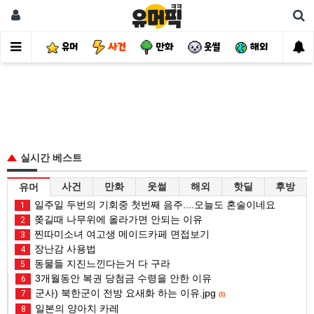
유머
사건
만화
웃썰
해외
핫
실시간 베스트
사건
만화
웃썰
해외
핫딜
후방
유머
일주일 두번의 기회중 첫번째 음주....오늘도 혼술이네요
1
쫒길때 나무위에 올라가면 안되는 이유
2
찐따미소녀 여고생 메이드카페 면접보기
3
장난감 사용법
4
동물들 지진느낀다는거 다 구라
5
3개월동안 복권 당첨금 수령을 안한 이유
6
군사) 북한군이 전방 요새화 하는 이유.jpg
7
(1)
일본의 양아치 카레
8