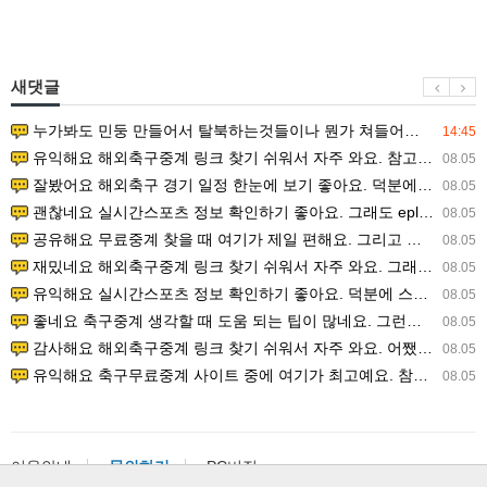
새댓글
누가봐도 민둥 만들어서 탈북하는것들이나 뭔가 쳐들어오는 낌새를 미리 알아차리기 위함이지 저걸 전쟁준비라고 하…
14:45
유익해요 해외축구중계 링크 찾기 쉬워서 자주 와요. 참고로 무료스포츠중계 정보 확인할 때 출처 꼭 체크해요.…
08.05
잘봤어요 해외축구 경기 일정 한눈에 보기 좋아요. 덕분에 epl중계 볼 때 공식 중계 채널 먼저 찾아봐요. …
08.05
괜찮네요 실시간스포츠 정보 확인하기 좋아요. 그래도 epl중계 볼 때 공식 중계 채널 먼저 찾아봐요. 북마크…
08.05
공유해요 무료중계 찾을 때 여기가 제일 편해요. 그리고 무료스포츠중계 정보 확인할 때 출처 꼭 체크해요. 앞…
08.05
재밌네요 해외축구중계 링크 찾기 쉬워서 자주 와요. 그래서 해외축구중계도 정식 서비스로 봐야 안전해요. 다음…
08.05
유익해요 실시간스포츠 정보 확인하기 좋아요. 덕분에 스포츠중계는 합법적인 경로로만 시청하려 해요. 좋은 정보…
08.05
좋네요 축구중계 생각할 때 도움 되는 팁이 많네요. 그런데 해외축구중계도 정식 서비스로 봐야 안전해요. 다음…
08.05
감사해요 해외축구중계 링크 찾기 쉬워서 자주 와요. 어쨌든 축구무료중계도 합법적인 곳에서 봐야 마음 편해요.…
08.05
유익해요 축구무료중계 사이트 중에 여기가 최고예요. 참고로 축구무료중계도 합법적인 곳에서 봐야 마음 편해요.…
08.05
이용안내
문의하기
PC버전