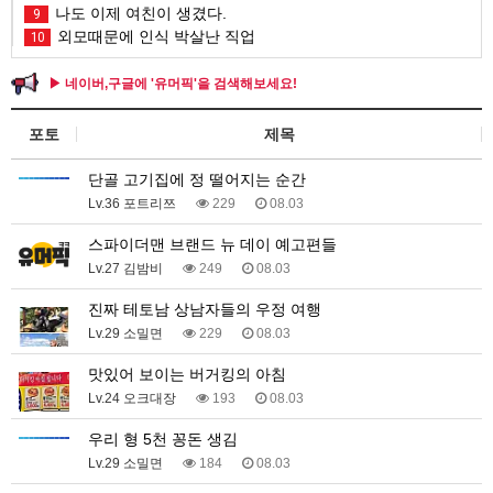
나도 이제 여친이 생겼다.
9
외모때문에 인식 박살난 직업
10
▶ 네이버,구글에 '유머픽'을 검색해보세요!
포토
제목
단골 고기집에 정 떨어지는 순간
Lv.36 포트리쯔
229
08.03
스파이더맨 브랜드 뉴 데이 예고편들
Lv.27 김밤비
249
08.03
진짜 테토남 상남자들의 우정 여행
Lv.29 소밀면
229
08.03
맛있어 보이는 버거킹의 아침
Lv.24 오크대장
193
08.03
우리 형 5천 꽁돈 생김
Lv.29 소밀면
184
08.03