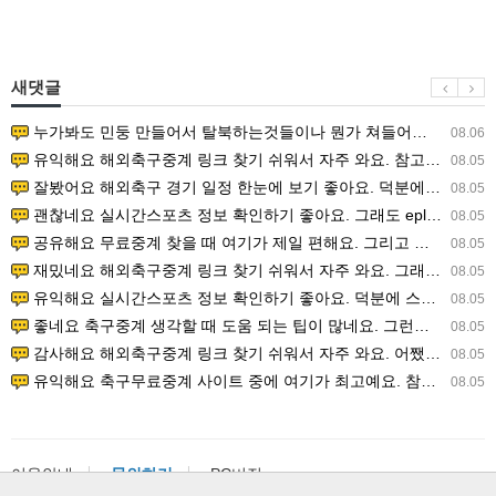
새댓글
누가봐도 민둥 만들어서 탈북하는것들이나 뭔가 쳐들어오는 낌새를 미리 알아차리기 위함이지 저걸 전쟁준비라고 하…
08.06
유익해요 해외축구중계 링크 찾기 쉬워서 자주 와요. 참고로 무료스포츠중계 정보 확인할 때 출처 꼭 체크해요.…
08.05
잘봤어요 해외축구 경기 일정 한눈에 보기 좋아요. 덕분에 epl중계 볼 때 공식 중계 채널 먼저 찾아봐요. …
08.05
괜찮네요 실시간스포츠 정보 확인하기 좋아요. 그래도 epl중계 볼 때 공식 중계 채널 먼저 찾아봐요. 북마크…
08.05
공유해요 무료중계 찾을 때 여기가 제일 편해요. 그리고 무료스포츠중계 정보 확인할 때 출처 꼭 체크해요. 앞…
08.05
재밌네요 해외축구중계 링크 찾기 쉬워서 자주 와요. 그래서 해외축구중계도 정식 서비스로 봐야 안전해요. 다음…
08.05
유익해요 실시간스포츠 정보 확인하기 좋아요. 덕분에 스포츠중계는 합법적인 경로로만 시청하려 해요. 좋은 정보…
08.05
좋네요 축구중계 생각할 때 도움 되는 팁이 많네요. 그런데 해외축구중계도 정식 서비스로 봐야 안전해요. 다음…
08.05
감사해요 해외축구중계 링크 찾기 쉬워서 자주 와요. 어쨌든 축구무료중계도 합법적인 곳에서 봐야 마음 편해요.…
08.05
유익해요 축구무료중계 사이트 중에 여기가 최고예요. 참고로 축구무료중계도 합법적인 곳에서 봐야 마음 편해요.…
08.05
이용안내
문의하기
PC버전