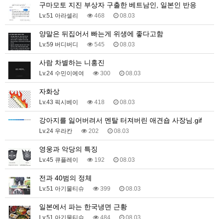
구마모토 지진 부상자 구출한 베트남인, 일본인 반응
Lv.51 아라셀리
468
08.03
양말은 뒤집어서 빠는게 위생에 좋다고함
Lv.59 버디버디
545
08.03
사람 차별하는 니홍진
Lv.24 수민이에여
300
08.03
자화상
Lv.43 픽시베이
418
08.03
강아지를 잃어버려서 멘탈 터져버린 애견숍 사장님.gif
Lv.24 우라칸
202
08.03
영웅과 악당의 특징
Lv.45 큐플레이
192
08.03
전과 40범의 정체
Lv.51 아기물티슈
399
08.03
일본에서 파는 한국냉면 근황
Lv.51 아기물티슈
484
08.03