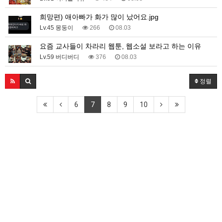
희망편) 애아빠가 화가 많이 났어요.jpg
Lv.45 몽둥이
266
08.03
요즘 교사들이 차라리 웹툰, 웹소설 보라고 하는 이유
Lv.59 버디버디
376
08.03
정렬
6
7
8
9
10