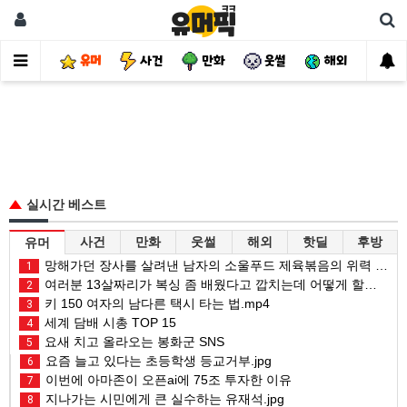
유머
사건
만화
웃썰
해외
핫
실시간 베스트
사건
만화
웃썰
해외
핫딜
후방
유머
망해가던 장사를 살려낸 남자의 소울푸드 제육볶음의 위력 ㅋㅋ
1
여러분 13살짜리가 복싱 좀 배웠다고 깝치는데 어떻게 할까요?
2
키 150 여자의 남다른 택시 타는 법.mp4
3
세계 담배 시총 TOP 15
4
요새 치고 올라오는 봉화군 SNS
5
요즘 늘고 있다는 초등학생 등교거부.jpg
6
이번에 아마존이 오픈ai에 75조 투자한 이유
7
지나가는 시민에게 큰 실수하는 유재석.jpg
8