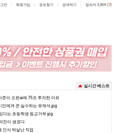
그인
회원가입
정보찾기
검색하기
접속자 3,800 (
7
)
퇴
카
사
톡
했
프
다!!!!
사
 안재현 "왜 서울로 독립해?"
퇴사했다!!!!
카톡 프사 때문에 엄마한테 혼남;;
실시간 베스트
때
문
5
존이 오픈ai에 75조 투자한 이유
퇴사했다!!!!
08.05
08.05
에
 근황
서울 토박이 안재현 "왜 서울로 독립해?"
민에게 큰 실수하는 유재석.jpg
08.05
08.05
엄
다.
양산 기온 닷새째 40도 넘겨…‘최고기온 42도 가능성도’
08.05
08.05
있다는 초등학생 등교거부.jpg
마
혼남;;
이번에 아마존이 오픈ai에 75조 투자한 이유
08.05
08.05
여친이 생겼다.
한
할까요?
백종원이 알려주는 가장 최악의 창업과정 .JPG
08.05
08.05
 인식 박살난 직업