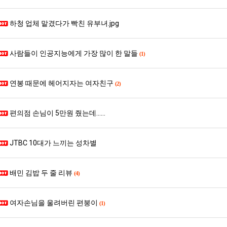
하청 업체 맡겼다가 빡친 유부녀.jpg
스타벅스 교환권 ·
AD
안내
금액권 매입 안내
사람들이 인공지능에게 가장 많이 한 말들
(1)
연봉 때문에 헤어지자는 여자친구
(2)
편의점 손님이 5만원 줬는데......
JTBC 10대가 느끼는 성차별
배민 김밥 두 줄 리뷰
(4)
여자손님을 울려버린 편붕이
(1)