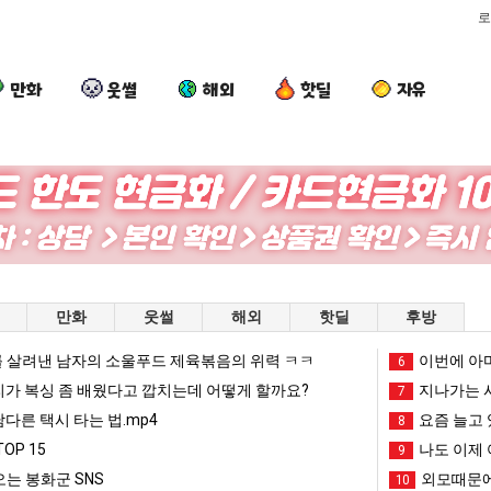
로
만화
웃썰
해외
핫딜
자유
요
세
외
서
즘
계
모
울
늘
담
때
토
고
배
문
박
문에 엄마한테 혼남;;
요즘 늘고 있다는 초등학생 등교거부.jpg
세계 담배 시총 TOP 15
외모때문에 인식 박살난 직업
서울 토박이
만화
웃썰
해외
핫딜
후방
있
시
에
이
다
총
인
안
 살려낸 남자의 소울푸드 제육볶음의 위력 ㅋㅋ
망해가던 장사를 살려낸 남자의 소울푸드 제육볶음의 위력 ㅋㅋ
세계 담배 시총 TOP 1
이번에 아마
08.05
08.05
6
는
TOP
식
재
?"
외모때문에 인식 박살난 직업
드디어 정복했다는 시각장애
리가 복싱 좀 배웠다고 깝치는데 어떻게 할까요?
08.05
08.05
지나가는 시
7
초
15
박
현
도’
요즘 늘고 있다는 초등학생 등교거부.jpg
나도 이제 여친이 생겼
08.05
08.05
남다른 택시 타는 법.mp4
요즘 늘고 
8
등
살
"왜
 이유
엄마 요새는 꺄! 를 어떻게 쓰는지 알아?
카톡 프사 때문에 엄마한테 
08.05
08.05
OP 15
나도 이제 
9
학
난
서
JPG
요새 치고 올라오는 봉화군 SNS
여러분 13살짜리가 복싱 좀 배웠다고 깝치는데 어떻게 
08.05
08.05
는 봉화군 SNS
외모때문에
10