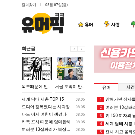
즐겨찾기
08월 07일(금)
유머
사건
최근글
외
서
퇴
카
모
울
사
톡
때
토
했
프
문
박
다!!!!
사
 TOP 15
외모때문에 인식 박살난 직업
서울 토박이 안재현 "왜 서울로 독립해?"
퇴사했다!!!!
카톡 프사 때
사건
유머
에
이
때
인
안
문
ㅋㅋ
세계 담배 시총 TOP 15
퇴사했다!!!!
망해가던 장사를
08.05
08.05
1
식
재
에
업
드디어 정복했다는 시각장애 근황
서울 토박이 안재현 "왜 서울로 독립해
08.05
08.05
여러분 13살짜
2
박
현
엄
g
나도 이제 여친이 생겼다.
양산 기온 닷새째 40도 넘겨…‘최고기온 42도 가능성
08.05
08.05
키 150 여자의 
3
살
"왜
마
카톡 프사 때문에 엄마한테 혼남;;
이번에 아마존이 오픈ai에 75조 투자한
08.05
08.05
세계 담배 시총 T
4
난
서
한
S
여러분 13살짜리가 복싱 좀 배웠다고 깝치는데 어떻게 할까요?
백종원이 알려주는 가장 최악의 창업과정 .
08.05
08.05
요새 치고 올라오
5