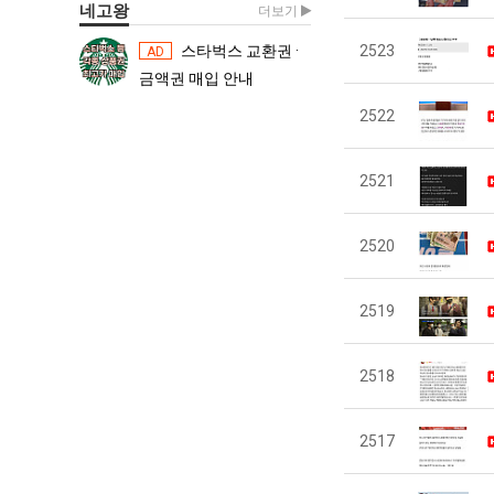
네고왕
더보기
스타벅스 교환권 ·
2523
스타벅스 교환권 ·
AD
AD
금액권 매입 안내
금액권 매입 
2522
2521
2520
2519
2518
2517