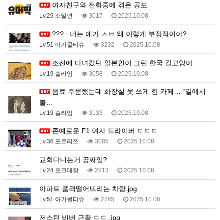
여자친구와 전화중에 겪은 공포
Lv.29 소밀면
3017
2025.10.08
??? : 너는 애가 ㅅㅂ 왜 이렇게 부정적이야?
Lv.51 아기물티슈
3232
2025.10.08
조선에 다녀갔던 일본인이 그린 한국 길고양이
Lv.19 슬라임
3058
2025.10.08
음료 주문했는데 화장실 못 쓰게 한 카페… “길에서
볼…
Lv.19 슬라임
3133
2025.10.08
존예로운 F1 여자 드라이버 ㄷㄷㄷ
Lv.36 포트리쯔
3085
2025.10.08
교회다니는거 공짜임?
Lv.24 오크대장
2813
2025.10.08
아파트 품격떨어뜨리는 차량.jpg
Lv.51 아기물티슈
2785
2025.10.08
저스틴 비버 근황 ㄷㄷ..jpg