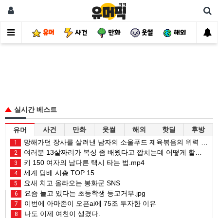
유머
사건
만화
웃썰
해외
핫
실시간 베스트
사건
만화
웃썰
해외
핫딜
후방
유머
망해가던 장사를 살려낸 남자의 소울푸드 제육볶음의 위력 ㅋㅋ
1
여러분 13살짜리가 복싱 좀 배웠다고 깝치는데 어떻게 할까요?
2
키 150 여자의 남다른 택시 타는 법.mp4
3
세계 담배 시총 TOP 15
4
요새 치고 올라오는 봉화군 SNS
5
요즘 늘고 있다는 초등학생 등교거부.jpg
6
이번에 아마존이 오픈ai에 75조 투자한 이유
7
나도 이제 여친이 생겼다.
8