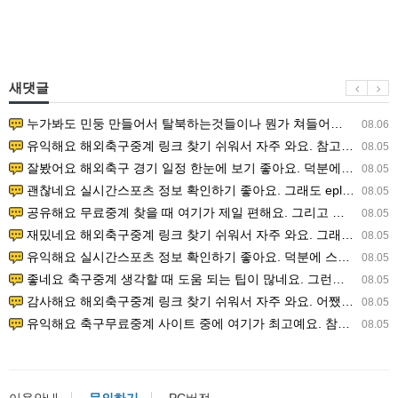
새댓글
누가봐도 민둥 만들어서 탈북하는것들이나 뭔가 쳐들어오는 낌새를 미리 알아차리기 위함이지 저걸 전쟁준비라고 하…
08.06
유익해요 해외축구중계 링크 찾기 쉬워서 자주 와요. 참고로 무료스포츠중계 정보 확인할 때 출처 꼭 체크해요.…
08.05
잘봤어요 해외축구 경기 일정 한눈에 보기 좋아요. 덕분에 epl중계 볼 때 공식 중계 채널 먼저 찾아봐요. …
08.05
괜찮네요 실시간스포츠 정보 확인하기 좋아요. 그래도 epl중계 볼 때 공식 중계 채널 먼저 찾아봐요. 북마크…
08.05
공유해요 무료중계 찾을 때 여기가 제일 편해요. 그리고 무료스포츠중계 정보 확인할 때 출처 꼭 체크해요. 앞…
08.05
재밌네요 해외축구중계 링크 찾기 쉬워서 자주 와요. 그래서 해외축구중계도 정식 서비스로 봐야 안전해요. 다음…
08.05
유익해요 실시간스포츠 정보 확인하기 좋아요. 덕분에 스포츠중계는 합법적인 경로로만 시청하려 해요. 좋은 정보…
08.05
좋네요 축구중계 생각할 때 도움 되는 팁이 많네요. 그런데 해외축구중계도 정식 서비스로 봐야 안전해요. 다음…
08.05
감사해요 해외축구중계 링크 찾기 쉬워서 자주 와요. 어쨌든 축구무료중계도 합법적인 곳에서 봐야 마음 편해요.…
08.05
유익해요 축구무료중계 사이트 중에 여기가 최고예요. 참고로 축구무료중계도 합법적인 곳에서 봐야 마음 편해요.…
08.05