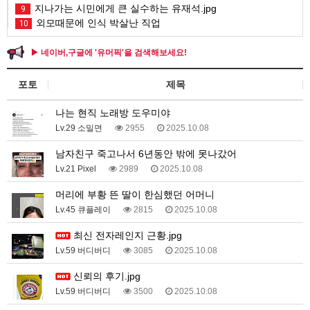
지나가는 시민에게 큰 실수하는 유재석.jpg
9
외모때문에 인식 박살난 직업
10
▶ 네이버,구글에 '유머픽'을 검색해보세요!
포토
제목
나는 현직 노래방 도우미야
Lv.29 소밀면
2955
2025.10.08
남자친구 죽고나서 6년동안 밖에 못나갔어
Lv.21 Pixel
2989
2025.10.08
머리에 부황 뜬 딸이 한심했던 어머니
Lv.45 큐플레이
2815
2025.10.08
최신 전자레인지 근황.jpg
Lv.59 버디버디
3085
2025.10.08
신뢰의 후기.jpg
Lv.59 버디버디
3500
2025.10.08