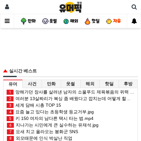
사건
만화
웃썰
해외
핫딜
자유
실시간 베스트
사건
만화
웃썰
해외
핫딜
후방
유머
망해가던 장사를 살려낸 남자의 소울푸드 제육볶음의 위력 ㅋㅋ
1
여러분 13살짜리가 복싱 좀 배웠다고 깝치는데 어떻게 할까요?
2
세계 담배 시총 TOP 15
3
요즘 늘고 있다는 초등학생 등교거부.jpg
4
키 150 여자의 남다른 택시 타는 법.mp4
5
지나가는 시민에게 큰 실수하는 유재석.jpg
6
요새 치고 올라오는 봉화군 SNS
7
외모때문에 인식 박살난 직업
8