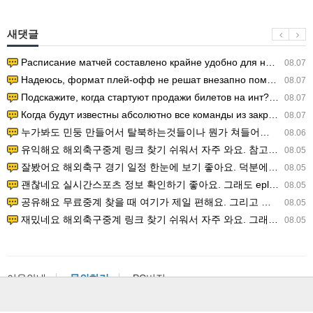
새댓글
Расписание матчей составлено крайне удобно для нашего часово…
08.07
Надеюсь, формат плей-офф не решат внезапно поменять. https:/…
08.07
Подскажите, когда стартуют продажи билетов на инт? https://g…
08.07
Когда будут известны абсолютно все команды из закрытых квали…
08.07
누가봐도 민둥 만들어서 탈북하는것들이나 뭔가 쳐들어오는 낌새를 미리 알아차리기 위함이지 저걸 전쟁준비라고 하…
08.06
유익해요 해외축구중계 링크 찾기 쉬워서 자주 와요. 참고로 무료스포츠중계 정보 확인할 때 출처 꼭 체크해요.…
08.05
잘봤어요 해외축구 경기 일정 한눈에 보기 좋아요. 덕분에 epl중계 볼 때 공식 중계 채널 먼저 찾아봐요. …
08.05
괜찮네요 실시간스포츠 정보 확인하기 좋아요. 그래도 epl중계 볼 때 공식 중계 채널 먼저 찾아봐요. 북마크…
08.05
공유해요 무료중계 찾을 때 여기가 제일 편해요. 그리고 무료스포츠중계 정보 확인할 때 출처 꼭 체크해요. 앞…
08.05
재밌네요 해외축구중계 링크 찾기 쉬워서 자주 와요. 그래서 해외축구중계도 정식 서비스로 봐야 안전해요. 다음…
08.05
이용안내
문의하기
PC버전