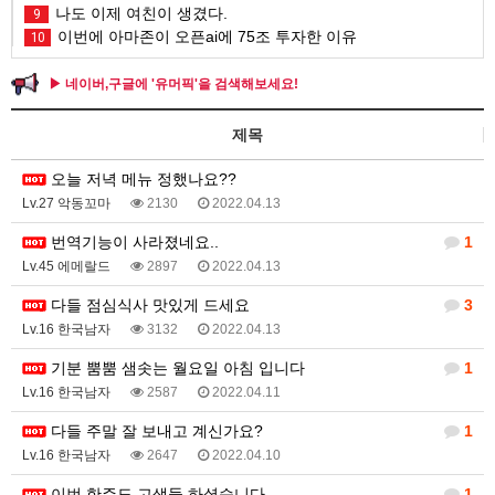
나도 이제 여친이 생겼다.
9
이번에 아마존이 오픈ai에 75조 투자한 이유
10
▶ 네이버,구글에 '유머픽'을 검색해보세요!
제목
오늘 저녁 메뉴 정했나요??
Lv.27 악동꼬마
2130
2022.04.13
번역기능이 사라졌네요..
1
Lv.45 에메랄드
2897
2022.04.13
다들 점심식사 맛있게 드세요
3
Lv.16 한국남자
3132
2022.04.13
기분 뿜뿜 샘솟는 월요일 아침 입니다
1
Lv.16 한국남자
2587
2022.04.11
다들 주말 잘 보내고 계신가요?
1
Lv.16 한국남자
2647
2022.04.10
이번 한주도 고생들 하셨습니다
1