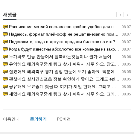
새댓글
Расписание матчей составлено крайне удобно для нашего часово…
08.07
Надеюсь, формат плей-офф не решат внезапно поменять. https:/…
08.07
Подскажите, когда стартуют продажи билетов на инт? https://g…
08.07
Когда будут известны абсолютно все команды из закрытых квали…
08.07
누가봐도 민둥 만들어서 탈북하는것들이나 뭔가 쳐들어오는 낌새를 미리 알아차리기 위함이지 저걸 전쟁준비라고 하…
08.06
유익해요 해외축구중계 링크 찾기 쉬워서 자주 와요. 참고로 무료스포츠중계 정보 확인할 때 출처 꼭 체크해요.…
08.05
잘봤어요 해외축구 경기 일정 한눈에 보기 좋아요. 덕분에 epl중계 볼 때 공식 중계 채널 먼저 찾아봐요. …
08.05
괜찮네요 실시간스포츠 정보 확인하기 좋아요. 그래도 epl중계 볼 때 공식 중계 채널 먼저 찾아봐요. 북마크…
08.05
공유해요 무료중계 찾을 때 여기가 제일 편해요. 그리고 무료스포츠중계 정보 확인할 때 출처 꼭 체크해요. 앞…
08.05
재밌네요 해외축구중계 링크 찾기 쉬워서 자주 와요. 그래서 해외축구중계도 정식 서비스로 봐야 안전해요. 다음…
08.05
이용안내
문의하기
PC버전