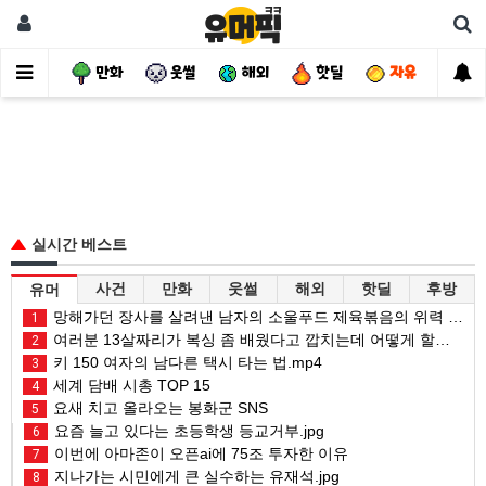
사건
만화
웃썰
해외
핫딜
자유
실시간 베스트
사건
만화
웃썰
해외
핫딜
후방
유머
망해가던 장사를 살려낸 남자의 소울푸드 제육볶음의 위력 ㅋㅋ
1
여러분 13살짜리가 복싱 좀 배웠다고 깝치는데 어떻게 할까요?
2
키 150 여자의 남다른 택시 타는 법.mp4
3
세계 담배 시총 TOP 15
4
요새 치고 올라오는 봉화군 SNS
5
요즘 늘고 있다는 초등학생 등교거부.jpg
6
이번에 아마존이 오픈ai에 75조 투자한 이유
7
지나가는 시민에게 큰 실수하는 유재석.jpg
8