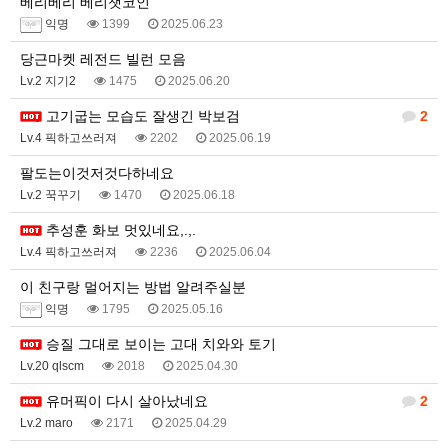
베리베리 베리챗코인
익명
1399
2025.06.23
당근마켓 레전드 빌런 모음
Lv.2 지기2
1475
2025.06.20
고기굽는 모습도 잘생긴 박보검
2
Lv.4 픽하고쓰러져
2202
2025.06.19
팔도는이것저것다하네요
Lv.2 꾹꾸기
1470
2025.06.18
추성훈 화보 멋있네요,.,.
Lv.4 픽하고쓰러져
2236
2025.06.04
이 친구랑 멀어지는 방법 알려주실분
익명
1795
2025.05.16
승질 그대로 보이는 고대 치와와 토기
Lv.20 qlscm
2018
2025.04.30
유머픽이 다시 살아났네요
2
Lv.2 maro
2171
2025.04.29