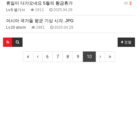
휴일이 다가오네요 5월의 황금휴가
2
Lv.8 별기사
1913
2025.04.29
아시아 국가들 평균 기상 시각..JPG
Lv.20 qlscm
1981
2025.04.29
정렬
6
7
8
9
10