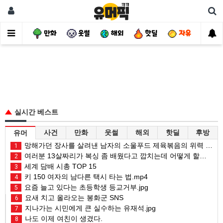
사건
만화
웃썰
해외
핫딜
자유
실시간 베스트
사건
만화
웃썰
해외
핫딜
후방
유머
망해가던 장사를 살려낸 남자의 소울푸드 제육볶음의 위력 ㅋㅋ
1
여러분 13살짜리가 복싱 좀 배웠다고 깝치는데 어떻게 할까요?
2
세계 담배 시총 TOP 15
3
키 150 여자의 남다른 택시 타는 법.mp4
4
요즘 늘고 있다는 초등학생 등교거부.jpg
5
요새 치고 올라오는 봉화군 SNS
6
지나가는 시민에게 큰 실수하는 유재석.jpg
7
나도 이제 여친이 생겼다.
8