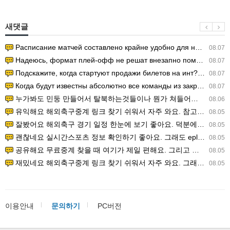
새댓글
Расписание матчей составлено крайне удобно для нашего часово…
08.07
Надеюсь, формат плей-офф не решат внезапно поменять. https:/…
08.07
Подскажите, когда стартуют продажи билетов на инт? https://g…
08.07
Когда будут известны абсолютно все команды из закрытых квали…
08.07
누가봐도 민둥 만들어서 탈북하는것들이나 뭔가 쳐들어오는 낌새를 미리 알아차리기 위함이지 저걸 전쟁준비라고 하…
08.06
유익해요 해외축구중계 링크 찾기 쉬워서 자주 와요. 참고로 무료스포츠중계 정보 확인할 때 출처 꼭 체크해요.…
08.05
잘봤어요 해외축구 경기 일정 한눈에 보기 좋아요. 덕분에 epl중계 볼 때 공식 중계 채널 먼저 찾아봐요. …
08.05
괜찮네요 실시간스포츠 정보 확인하기 좋아요. 그래도 epl중계 볼 때 공식 중계 채널 먼저 찾아봐요. 북마크…
08.05
공유해요 무료중계 찾을 때 여기가 제일 편해요. 그리고 무료스포츠중계 정보 확인할 때 출처 꼭 체크해요. 앞…
08.05
재밌네요 해외축구중계 링크 찾기 쉬워서 자주 와요. 그래서 해외축구중계도 정식 서비스로 봐야 안전해요. 다음…
08.05
이용안내
문의하기
PC버전